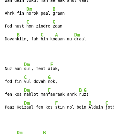
Wah 
dein vo
kul mahfae
raak ahst 
vaal

Dm
B
Ahrk fin 
norok paal 
graan

C
G
Fod nust 
hon zindro 
zaan

B
G
A
Dm
Dovah
kiin, fah 
hin ko
gaan mu 
draal
Dm
F
Nuz aan 
sul, fent a
lok,

C
G
fod fin 
vul dovah 
nok,

Dm
F
B
G
fen kos 
nahlot mah
faeraak ahrk 
ru
z!

Dm
F
B
C
Paaz Kei
zaal fen kos 
stin nol bein 
Alduin 
jot!
Dm
B