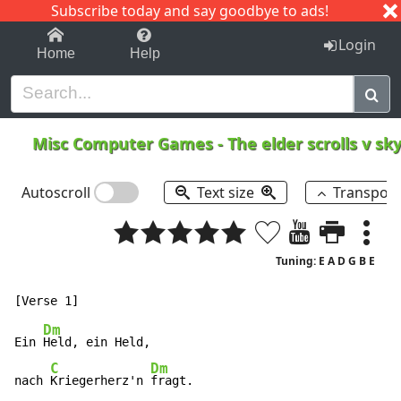
Subscribe today and say goodbye to ads!
1-9
A
B
C
D
E
F
G
H
I
J
K
Login
Home
Help
Misc Computer Games
-
The elder scrolls v s
Autoscroll
Text size
Transpos
Tuning: E A D G B E
Dm
Ein 
Held, ein Held,

C
Dm
nach 
Kriegerherz'n 
fragt.