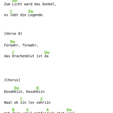
Dm
Zum 
Licht ward das Dunkel,

C
Dm
es 
lebt die 
Legende.
Dm
Für
wahr, fürwahr,

C
Dm
das 
Drachenblut ist 
da
Dm
B
Dovah
kiin, Dovah
kiin

C
G
Naal ok 
zin los va
hriin

B
G
A
Dm