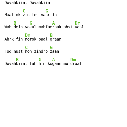
Dovah
kiin, Dovah
kiin

C
G
Naal ok 
zin los va
hriin

B
G
A
Dm
Wah 
dein vo
kul mahfae
raak ahst 
vaal

Dm
B
Ahrk fin 
norok paal 
graan

C
G
Fod nust 
hon zindro 
zaan

B
G
A
Dm
Dovah
kiin, fah 
hin ko
gaan mu 
draal