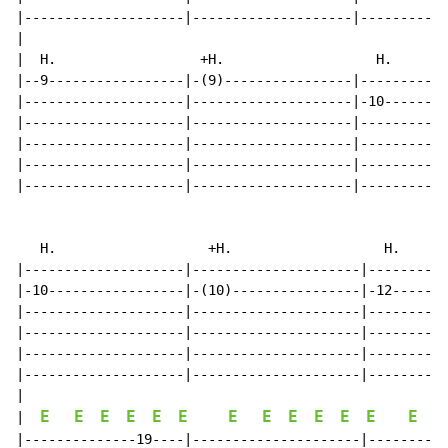
|--------------------|--------------------|-----------
|

|  H.                  +H.                   H.       
|--9-----------------|-(9)----------------|-----------
|--------------------|--------------------|-10--------
|--------------------|--------------------|-----------
|--------------------|--------------------|-----------
|--------------------|--------------------|-----------
|--------------------|--------------------|-----------
   H.                   +H.                   H.      
|--------------------|---------------------|----------
|-10-----------------|-(10)----------------|-12-------
|--------------------|---------------------|----------
|--------------------|---------------------|----------
|--------------------|---------------------|----------
|--------------------|---------------------|----------
|

E
E
E
E
E
E
E
E
E
E
E
E
E
|  
|--------------19----|---------------------|----------