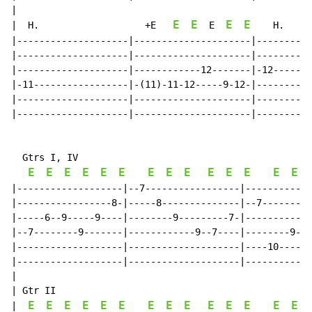
|

E
E
E
E
|  H.                   +E   
  E  
    H.     
|--------------------|---------------------|----------
|--------------------|---------------------|----------
|--------------------|------------12-------|-12-------
|-11-----------------|-(11)-11-12-----9-12-|----------
|--------------------|---------------------|----------
|--------------------|---------------------|----------
  Gtrs I, IV

E
E
E
E
E
E
E
E
E
E
E
E
E
E
|-------------------|--7-----------------|------------
|-----------------8-|-----8--------------|--7---------
|-----6--9-----9----|--------9---------7-|-----------7
|--7--------9-------|------------9--7----|--------9---
|-------------------|--------------------|----10------
|-------------------|--------------------|------------
|

| Gtr II

E
E
E
E
E
E
E
E
E
E
E
E
E
E
|  