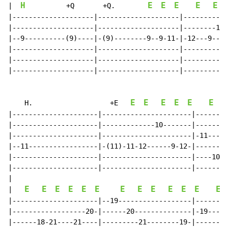
H
E
E
E
E
E
|  
          +Q       +Q.        
|--------------------|--------------------|-----------
|--------------------|--------------------|--------10-
|--9----------(9)----|-(9)--------9--9-11-|-12---9----
|--------------------|--------------------|-----------
|--------------------|--------------------|-----------
|--------------------|--------------------|-----------
E
E
E
E
E
E
E
    H.                   +E   
|---------------------|----------------------|--------
|---------------------|-------------10-------|--------
|---------------------|----------------------|-11-----
|--11-----------------|-(11)-11-12------9-12-|--------
|---------------------|----------------------|----10--
|---------------------|----------------------|--------
|

E
E
E
E
E
E
E
E
E
E
E
E
E
|   
|---------------------|--19------------------|--------
|------------------20-|------20--------------|-19-----
|------18-21----21----|---------21--------19-|--------