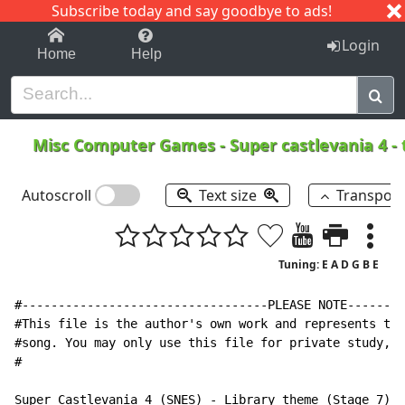
Subscribe today and say goodbye to ads!
1-9
A
B
C
D
E
F
G
H
I
J
K
Login
Home
Help
Misc Computer Games
-
Super castlevania 4 - 
Autoscroll
Text size
Transpos
Tuning: E A D G B E
#----------------------------------PLEASE NOTE--------
#This file is the author's own work and represents the
#song. You may only use this file for private study, s
#

Super Castlevania 4 (SNES) - Library theme (Stage 7)
