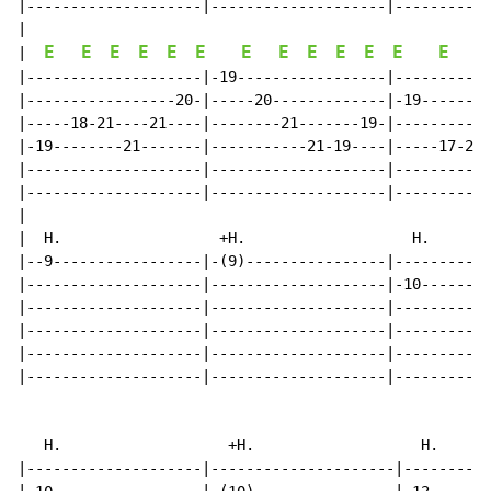
|--------------------|--------------------|-----------
|

E
E
E
E
E
E
E
E
E
E
E
E
E
E
|  
|--------------------|-19-----------------|-----------
|-----------------20-|-----20-------------|-19--------
|-----18-21----21----|--------21-------19-|-----------
|-19--------21-------|-----------21-19----|-----17-21-
|--------------------|--------------------|-----------
|--------------------|--------------------|-----------
|

|  H.                  +H.                   H.       
|--9-----------------|-(9)----------------|-----------
|--------------------|--------------------|-10--------
|--------------------|--------------------|-----------
|--------------------|--------------------|-----------
|--------------------|--------------------|-----------
|--------------------|--------------------|-----------
   H.                   +H.                   H.      
|--------------------|---------------------|----------