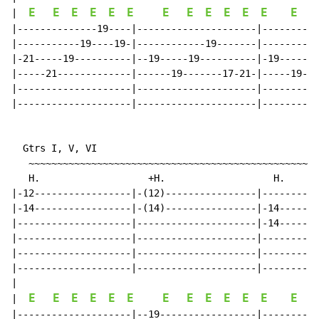
E
E
E
E
E
E
E
E
E
E
E
E
E
|  
|--------------19----|---------------------|----------
|-----------19----19-|------------19-------|----------
|-21-----19----------|--19-----19----------|-19-----18
|-----21-------------|------19-------17-21-|-----19---
|--------------------|---------------------|----------
|--------------------|---------------------|----------
  Gtrs I, V, VI

   ~~~~~~~~~~~~~~~~~~~~~~~~~~~~~~~~~~~~~~~~~~~~~~~~~~~
   H.                   +H.                   H.      
|-12-----------------|-(12)----------------|----------
|-14-----------------|-(14)----------------|-14-------
|--------------------|---------------------|-14-------
|--------------------|---------------------|----------
|--------------------|---------------------|----------
|--------------------|---------------------|----------
|

E
E
E
E
E
E
E
E
E
E
E
E
E
|  
|--------------------|--19-----------------|----------