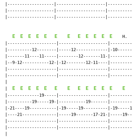
|-------------------|--------------------|------------
|-------------------|--------------------|------------
|-------------------|--------------------|------------
E
E
E
E
E
E
E
E
E
E
E
E
    H.    
|--------------------|--------------------|-----------
|----------12--------|-----12-------------|-10--------
|-------11----11-----|--------12-------11-|-----------
|--9-12-----------12-|-12--------12-11----|-----------
|--------------------|--------------------|-----------
|--------------------|--------------------|-----------
|

E
E
E
E
E
E
E
E
E
E
E
E
E
E
|  
|-------------19-----|--------------------|-----------
|----------19-----19-|-----------19-------|-----------
|-21----19-----------|-19-----19----------|-19-----18-
|----21--------------|-----19-------17-21-|-----19----
|--------------------|--------------------|-----------
|--------------------|--------------------|-----------
|
