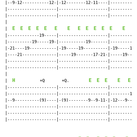
|--9-12-----------12-|-12--------12-11----|-----------
|--------------------|--------------------|-----------
|--------------------|--------------------|-----------
|

E
E
E
E
E
E
E
E
E
E
E
E
E
E
|  
|-------------19-----|--------------------|-----------
|----------19-----19-|-----------19-------|-----------
|-21----19-----------|-19-----19----------|-19-----18-
|----21--------------|-----19-------17-21-|-----19----
|--------------------|--------------------|-----------
|--------------------|--------------------|-----------
|

H
E
E
E
E
E
|  
          +Q       +Q.        
|--------------------|--------------------|-----------
|--------------------|--------------------|--------10-
|--9----------(9)----|-(9)--------9--9-11-|-12---9----
|--------------------|--------------------|-----------
|--------------------|--------------------|-----------
|--------------------|--------------------|-----------