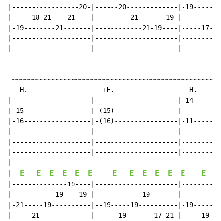
|-----------------20-|------20-------------|-19-------
|-----18-21----21----|---------21-------19-|----------
|-19--------21-------|------------21-19----|-----17-21
|--------------------|---------------------|----------
|--------------------|---------------------|----------
 ~~~~~~~~~~~~~~~~~~~~~~~~~~~~~~~~~~~~~~~~~~~~~~~~~~~~~
   H.                   +H.                   H.      
|--------------------|---------------------|-14-------
|-15-----------------|-(15)----------------|----------
|-16-----------------|-(16)----------------|-11-------
|--------------------|---------------------|----------
|--------------------|---------------------|----------
|--------------------|---------------------|----------
|

E
E
E
E
E
E
E
E
E
E
E
E
E
|  
|--------------19----|---------------------|----------
|-----------19----19-|------------19-------|----------
|-21-----19----------|--19-----19----------|-19-----18
|-----21-------------|------19-------17-21-|-----19---