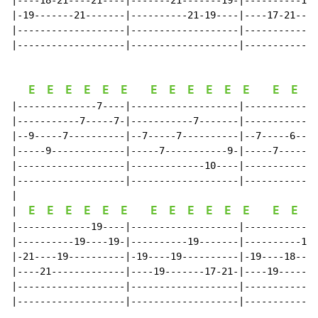
|----18-21----21----|-------21-------19-|----------19-
|-19-------21-------|----------21-19----|----17-21----
|-------------------|-------------------|-------------
|-------------------|-------------------|-------------
E
E
E
E
E
E
E
E
E
E
E
E
E
E
E
|--------------7----|-------------------|-------------
|-----------7-----7-|-----------7-------|-------------
|--9-----7----------|--7-----7----------|--7-----6--9-
|-----9-------------|-----7-----------9-|-----7-------
|-------------------|-------------10----|-------------
|-------------------|-------------------|-------------
|

E
E
E
E
E
E
E
E
E
E
E
E
E
E
E
|  
|-------------19----|-------------------|-------------
|----------19----19-|----------19-------|----------17-
|-21----19----------|-19----19----------|-19----18----
|----21-------------|----19-------17-21-|----19-------
|-------------------|-------------------|-------------
|-------------------|-------------------|-------------