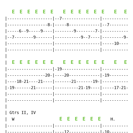
E
E
E
E
E
E
E
E
E
E
E
E
E
E
|-------------------|--7----------------|-------------
|-----------------8-|-----8-------------|--7----------
|-----6--9-----9----|--------9--------7-|------------7
|--7--------9-------|-----------9--7----|---------9---
|-------------------|-------------------|-----10------
|-------------------|-------------------|-------------
|

E
E
E
E
E
E
E
E
E
E
E
E
E
E
|  
|-------------------|-19----------------|-------------
|----------------20-|----20-------------|-19----------
|----18-21----21----|-------21-------19-|-----------19
|-19-------21-------|----------21-19----|-----17-21---
|-------------------|-------------------|-------------
|-------------------|-------------------|-------------
|

| Gtrs II, IV

E
E
E
E
E
E
|  W                   
    H.       
|-------------------|-------------------|-------------
|-------------------|----12-------------|-10----------