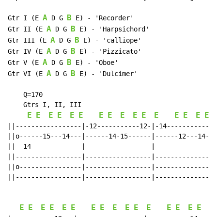
A
B
Gtr I (E 
 D G 
 E) 
-
 'Recorder'

A
B
Gtr II (E 
 D G 
 E) 
-
 'Harpsichord'

A
B
Gtr III (E 
 D G 
 E) 
-
 'calliope'

A
B
Gtr IV (E 
 D G 
 E) 
-
 'Pizzicato'

A
B
Gtr V (E 
 D G 
 E) 
-
 'Oboe'

A
B
Gtr VI (E 
 D G 
 E) 
-
 'Dulcimer'

    Q=170

    Gtrs I, II, III

E
E
E
E
E
E
E
E
E
E
E
E
E
E
E
E
||-----------------|-12-----------12-|-14-------------
||o------15---14---|------14-15------|------12---14---
||--14-------------|-----------------|----------------
||-----------------|-----------------|----------------
||o----------------|-----------------|----------------
||-----------------|-----------------|----------------
E
E
E
E
E
E
E
E
E
E
E
E
E
E
E
E
E