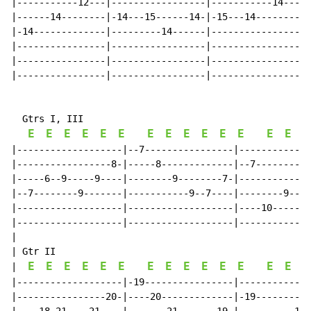
|-----------12---|-----------------|-----------14---|-
|------14--------|-14---15------14-|-15---14--------|-
|-14-------------|---------14------|----------------|-
|----------------|-----------------|----------------|-
|----------------|-----------------|----------------|-
|----------------|-----------------|----------------|-
  Gtrs I, III

E
E
E
E
E
E
E
E
E
E
E
E
E
E
E
|-------------------|--7----------------|-------------
|-----------------8-|-----8-------------|--7----------
|-----6--9-----9----|--------9--------7-|-----------7-
|--7--------9-------|-----------9--7----|--------9----
|-------------------|-------------------|----10-------
|-------------------|-------------------|-------------
|

| Gtr II

E
E
E
E
E
E
E
E
E
E
E
E
E
E
E
|  
|-------------------|-19----------------|-------------
|----------------20-|----20-------------|-19----------