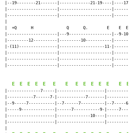
|--19--------21-------|-------------21-19----|----17-2
|---------------------|----------------------|--------
|---------------------|----------------------|--------
|

|  +Q      H              Q      Q.        E    E  E  
|---------------------|---9------------------|--9-10--
|---------12----------|---------10-----------|--------
|-(11)----------------|-------------------11-|--------
|---------------------|----------------------|--------
|---------------------|----------------------|--------
|---------------------|----------------------|--------
E
E
E
E
E
E
E
E
E
E
E
E
E
E
|--------------7-----|--------------------|-----------
|-----------7------7-|------------7-------|-----------
|--9-----7-----------|--7------7----------|--7-----6--
|-----9--------------|------7-----------9-|-----7-----
|--------------------|--------------10----|-----------
|--------------------|--------------------|-----------
|
