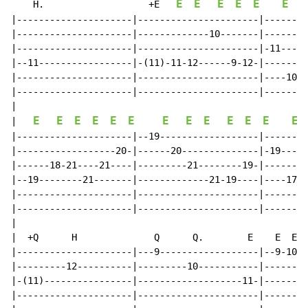
E
E
E
E
E
E
E
    H.                   +E   
|---------------------|----------------------|--------
|---------------------|-------------10-------|--------
|---------------------|----------------------|-11-----
|--11-----------------|-(11)-11-12------9-12-|--------
|---------------------|----------------------|----10--
|---------------------|----------------------|--------
|

E
E
E
E
E
E
E
E
E
E
E
E
E
|   
|---------------------|--19------------------|--------
|------------------20-|------20--------------|-19-----
|------18-21----21----|---------21--------19-|--------
|--19--------21-------|-------------21-19----|----17-2
|---------------------|----------------------|--------
|---------------------|----------------------|--------
|

|  +Q      H              Q      Q.        E    E  E  
|---------------------|---9------------------|--9-10--
|---------12----------|---------10-----------|--------
|-(11)----------------|-------------------11-|--------
|---------------------|----------------------|--------