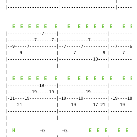
|---------------------|----------------------|--------
|---------------------|----------------------|--------
E
E
E
E
E
E
E
E
E
E
E
E
E
E
|--------------7-----|--------------------|-----------
|-----------7------7-|------------7-------|-----------
|--9-----7-----------|--7------7----------|--7-----6--
|-----9--------------|------7-----------9-|-----7-----
|--------------------|--------------10----|-----------
|--------------------|--------------------|-----------
|

E
E
E
E
E
E
E
E
E
E
E
E
E
E
|  
|-------------19-----|--------------------|-----------
|----------19-----19-|-----------19-------|----------1
|-21----19-----------|-19-----19----------|-19----18--
|----21--------------|-----19-------17-21-|----19-----
|--------------------|--------------------|-----------
|--------------------|--------------------|-----------
|

H
E
E
E
E
E
E
|  
          +Q       +Q.        