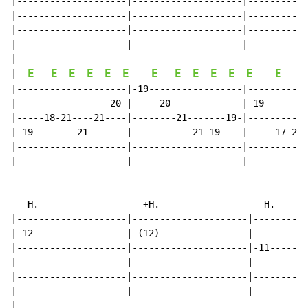
|--------------------|--------------------|-----------
|--------------------|--------------------|-----------
|--------------------|--------------------|-----------
|--------------------|--------------------|-----------
|

E
E
E
E
E
E
E
E
E
E
E
E
E
E
|  
|--------------------|-19-----------------|-----------
|-----------------20-|-----20-------------|-19--------
|-----18-21----21----|--------21-------19-|-----------
|-19--------21-------|-----------21-19----|-----17-21-
|--------------------|--------------------|-----------
|--------------------|--------------------|-----------
   H.                   +H.                   H.      
|--------------------|---------------------|----------
|-12-----------------|-(12)----------------|----------
|--------------------|---------------------|-11-------
|--------------------|---------------------|----------
|--------------------|---------------------|----------
|--------------------|---------------------|----------
|
