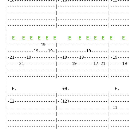
|-10-----------------|-(10)----------------|-12-------
|--------------------|---------------------|----------
|--------------------|---------------------|----------
|--------------------|---------------------|----------
|--------------------|---------------------|----------
|

E
E
E
E
E
E
E
E
E
E
E
E
E
|  
|--------------19----|---------------------|----------
|-----------19----19-|------------19-------|----------
|-21-----19----------|--19-----19----------|-19-----18
|-----21-------------|------19-------17-21-|-----19---
|--------------------|---------------------|----------
|--------------------|---------------------|----------
|

|  H.                   +H.                   H.      
|--------------------|---------------------|----------
|-12-----------------|-(12)----------------|----------
|--------------------|---------------------|-11-------
|--------------------|---------------------|----------
|--------------------|---------------------|----------
|--------------------|---------------------|----------