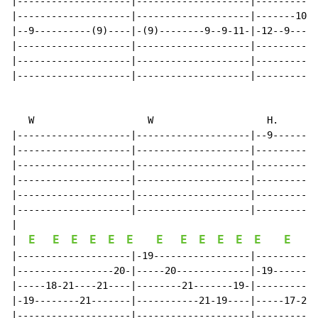
|--------------------|--------------------|-----------
|--------------------|--------------------|-------10--
|--9----------(9)----|-(9)--------9--9-11-|-12--9----1
|--------------------|--------------------|-----------
|--------------------|--------------------|-----------
|--------------------|--------------------|-----------
   W                    W                    H.       
|--------------------|--------------------|--9--------
|--------------------|--------------------|-----------
|--------------------|--------------------|-----------
|--------------------|--------------------|-----------
|--------------------|--------------------|-----------
|--------------------|--------------------|-----------
|

E
E
E
E
E
E
E
E
E
E
E
E
E
E
|  
|--------------------|-19-----------------|-----------
|-----------------20-|-----20-------------|-19--------
|-----18-21----21----|--------21-------19-|-----------
|-19--------21-------|-----------21-19----|-----17-21-
|--------------------|--------------------|-----------