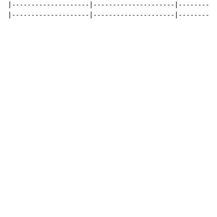
|--------------------|---------------------|----------
|--------------------|---------------------|----------