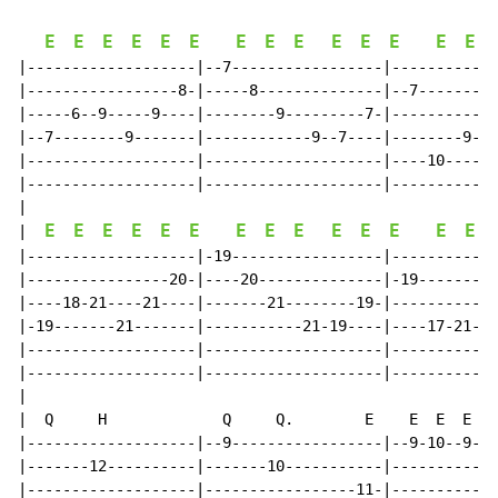
E
E
E
E
E
E
E
E
E
E
E
E
E
E
|-------------------|--7-----------------|------------
|-----------------8-|-----8--------------|--7---------
|-----6--9-----9----|--------9---------7-|-----------7
|--7--------9-------|------------9--7----|--------9---
|-------------------|--------------------|----10------
|-------------------|--------------------|------------
|

E
E
E
E
E
E
E
E
E
E
E
E
E
E
|  
|-------------------|-19-----------------|------------
|----------------20-|----20--------------|-19---------
|----18-21----21----|-------21--------19-|----------19
|-19-------21-------|-----------21-19----|----17-21---
|-------------------|--------------------|------------
|-------------------|--------------------|------------
|

|  Q     H             Q     Q.        E    E  E  E  Q
|-------------------|--9-----------------|--9-10--9---
|-------12----------|-------10-----------|----------12
|-------------------|-----------------11-|------------