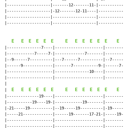
|-------------------|-------12-------11-|-------------
|-------------------|-12-------12-11----|-------------
|-------------------|-------------------|-------------
|-------------------|-------------------|-------------
E
E
E
E
E
E
E
E
E
E
E
E
E
|---------------7----|---------------------|----------
|------------7-----7-|-------------7-------|----------
|--9------7----------|---7------7----------|--7------6
|------9-------------|-------7-----------9-|------7---
|--------------------|---------------10----|----------
|--------------------|---------------------|----------
|

E
E
E
E
E
E
E
E
E
E
E
E
E
|  
|--------------19----|---------------------|----------
|-----------19----19-|------------19-------|----------
|-21-----19----------|--19-----19----------|-19-----18
|-----21-------------|------19-------17-21-|-----19---
|--------------------|---------------------|----------
|--------------------|---------------------|----------