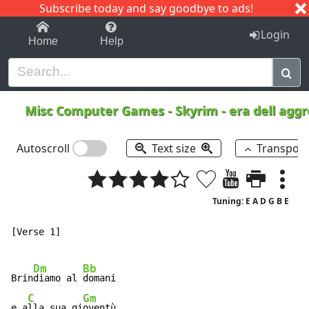
Subscribe today and say goodbye to ads!
1-9
A
B
C
D
E
F
G
H
I
J
K
Login
Home
Help
Misc Computer Games
-
Skyrim - era dell agg
Autoscroll
Text size
Transpos
Tuning: E A D G B E
[Verse 1]

Dm
Bb
Brin
diamo al 
domani

C
Gm
e a
lla sua gi
oventù,
