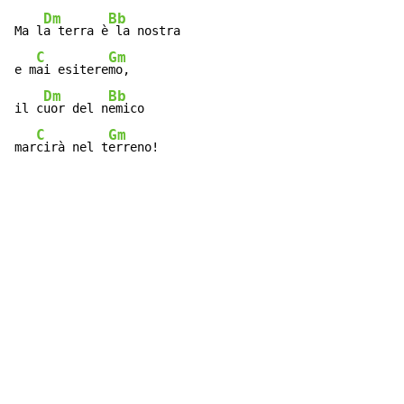
Dm
Bb
Ma l
a terra è
 la nostra

C
Gm
e m
ai esitere
mo,

Dm
Bb
il c
uor del n
emico

C
Gm
mar
cirà nel t
erreno!