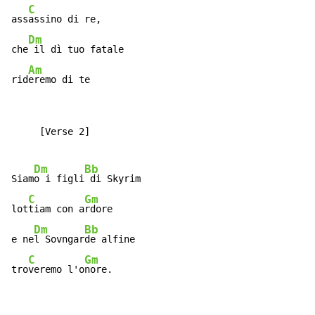
C
ass
assino di re,

Dm
che
 il dì tuo fatale

Am
rid
eremo di te
     [Verse 2]

Dm
Bb
Siam
o i figli
 di Skyrim

C
Gm
lot
tiam con a
rdore

Dm
Bb
e ne
l Sovngar
de alfine

C
Gm
tro
veremo l'o
nore.