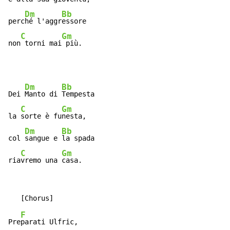
Dm
Bb
perc
hé l'aggr
essore

C
Gm
non
 torni mai
 più.
Dm
Bb
Dei 
Manto di 
Tempesta

C
Gm
la 
sorte è fu
nesta,

Dm
Bb
col 
sangue e 
la spada

C
Gm
ria
vremo una 
casa.
F
Pre
parati Ulfric,
