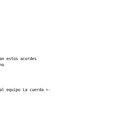
an estos acordes

o

al equipo La cuerda =-