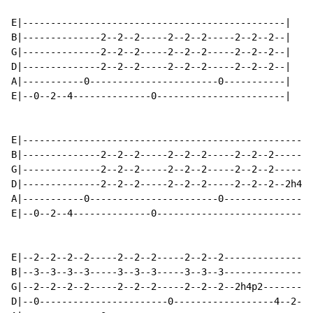
E|-----------------------------------------------|

B|--------------2--2--2-----2--2--2-----2--2--2--|

G|--------------2--2--2-----2--2--2-----2--2--2--|  X 
D|--------------2--2--2-----2--2--2-----2--2--2--|

A|-----------0-----------------------0-----------|

E|--0--2--4--------------0-----------------------|

E|----------------------------------------------------
B|--------------2--2--2-----2--2--2-----2--2--2-------
G|--------------2--2--2-----2--2--2-----2--2--2-------
D|--------------2--2--2-----2--2--2-----2--2--2--2h4p2
A|-----------0-----------------------0----------------
E|--0--2--4--------------0----------------------------
E|--2--2--2--2-----2--2--2-----2--2--2----------------
B|--3--3--3--3-----3--3--3-----3--3--3---------------2
G|--2--2--2--2-----2--2--2-----2--2--2--2h4p2--------2
D|--0-----------------------0------------------4--2--2