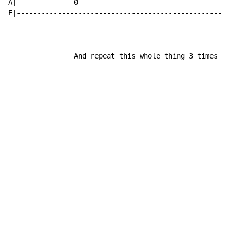
A|--------------0-------------------------------------
E|----------------------------------------------------
                And repeat this whole thing 3 times