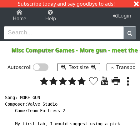
Subscribe today and say goodbye to ads!
1-9
A
B
C
D
E
F
G
H
I
J
K
Login
Home
Help
Misc Computer Games
-
More gun - meet the
Autoscroll
Text size
Transpos
Song: MORE GUN

Composer:Valve Studio

    Game:Team Fortress 2

    My first tab, I would suggest using a pick
