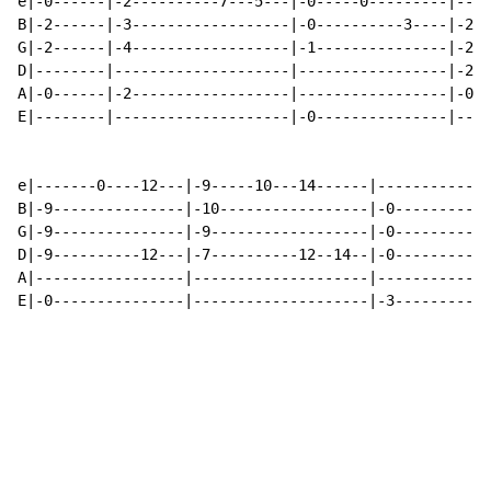
e|-0------|-2----------7---5---|-0-----0---------|----
B|-2------|-3------------------|-0----------3----|-2--
G|-2------|-4------------------|-1---------------|-2--
D|--------|--------------------|-----------------|-2--
A|-0------|-2------------------|-----------------|-0--
E|--------|--------------------|-0---------------|----
e|-------0----12---|-9-----10---14------|-------------
B|-9---------------|-10-----------------|-0-----------
G|-9---------------|-9------------------|-0-----------
D|-9----------12---|-7----------12--14--|-0-----------
A|-----------------|--------------------|-------------
E|-0---------------|--------------------|-3-----------