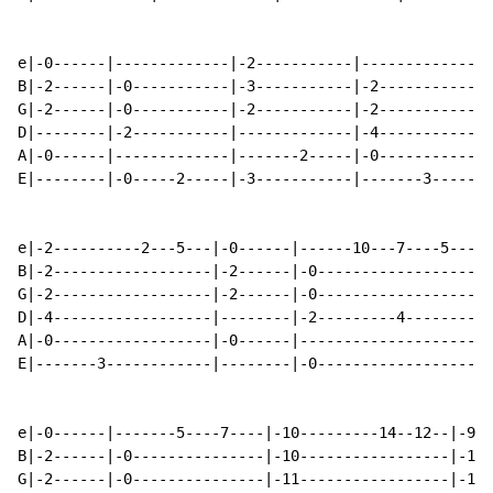
e|-0------|-------------|-2-----------|-------------|-
B|-2------|-0-----------|-3-----------|-2-----------|-
G|-2------|-0-----------|-2-----------|-2-----------|-
D|--------|-2-----------|-------------|-4-----------|-
A|-0------|-------------|-------2-----|-0-----------|-
E|--------|-0-----2-----|-3-----------|-------3-----|-
e|-2----------2---5---|-0------|------10---7----5----|
B|-2------------------|-2------|-0-------------------|
G|-2------------------|-2------|-0-------------------|
D|-4------------------|--------|-2---------4---------|
A|-0------------------|-0------|---------------------|
E|-------3------------|--------|-0-------------------|
e|-0------|-------5----7----|-10---------14--12--|-9--
B|-2------|-0---------------|-10-----------------|-10-
G|-2------|-0---------------|-11-----------------|-11-