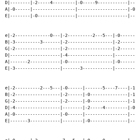
D|--------|-2-----4---------|-0-----9------------|----
A|-0------|-----------------|--------------------|-0--
E|--------|-0---------------|--------------------|----
e|-2--------------0---|-2----------2---5---|-0------|-
B|-3----------3-------|-2------------------|-2------|-
G|-2------------------|-2------------------|-2------|-
D|--------------------|-4------------------|--------|-
A|-------2------------|-0------------------|-0------|-
E|-3------------------|-------3------------|--------|-
e|-2----------2---5---|-0------|-------5----7----|-10-
B|-2------------------|-2------|-0---------------|-10-
G|-2------------------|-2------|-0---------------|-11-
D|-4------------------|--------|-2-----4---------|-0--
A|-0------------------|-0------|-----------------|----
E|-------3------------|--------|-0---------------|----