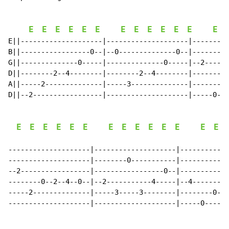
E
E
E
E
E
E
E
E
E
E
E
E
E
E||--------------------|--------------------|---------
B||-----------------0--|--0--------------0--|---------
G||--------------0-----|--------------0-----|--2------
D||--------2--4--------|--------2--4--------|---------
A||-----2--------------|-----3--------------|--------0
D||--2-----------------|--------------------|-----0---
E
E
E
E
E
E
E
E
E
E
E
E
E
E
--------------------|--------------------|------------
--------------------|--------0-----------|------------
--2-----------------|-----------------0--|------------
--------0--2--4--0--|--2-----------4-----|--4--------2
-----2--------------|-----3-----3--------|--------0---
--------------------|--------------------|-----0------