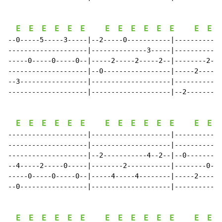
E
E
E
E
E
E
E
E
E
E
E
E
E
E
--0-----5-----3-----|--2-----0-----------|------------
--------------------|--------------3-----|------------
-----0-----0-----0--|-----2-----2-----2--|--------2---
--------------------|--0-----------------|-----2-----2
--3-----------------|--------------------|------------
--------------------|--------------------|--2---------
E
E
E
E
E
E
E
E
E
E
E
E
E
E
--------------------|--------------------|------------
--------------------|--------------------|------------
--------------------|--2-----------4--2--|--0---------
--4-----2-----0-----|--------2-----------|--------0---
-----0-----0-----0--|-----4-----4--------|-----2-----2
--0-----------------|--------------------|------------
E
E
E
E
E
E
E
E
E
E
E
E
E
E