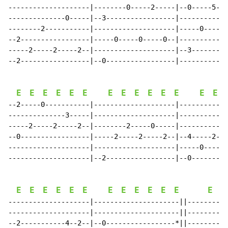
--------------------|--------0-----2-----|--0-----5---
--------------0-----|--3-----------------|------------
--------2-----------|--------------------|-----0-----0
--2-----------------|-----0-----0-----0--|------------
-----2-----2-----2--|--------------------|--3---------
--2-----------------|--0-----------------|------------
E
E
E
E
E
E
E
E
E
E
E
E
E
E
--2-----0-----------|--------------------|------------
--------------3-----|--------------------|------------
-----2-----2-----2--|--------2-----0-----|------------
--0-----------------|-----2-----2-----2--|--4-----2---
--------------------|--------------------|-----0-----0
--------------------|--2-----------------|--0---------
E
E
E
E
E
E
E
E
E
E
E
E
E
E
--------------------|---------------------||----------
--------------------|---------------------||----------
--2-----------4--2--|--0-----------------*||--------0-