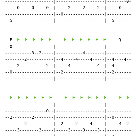
--------------------|--------------------|--------0---
-----0-----0-----0--|-----2-----2-----2--|-----0-----0
--------------------|--0-----------------|------------
--5-----------------|--------------------|--5---------
E
E
E
E
E
E
E
E
E
E
E
  E  
     Q    Q  
--0-----------------|--------------------|------------
-----------3--2-----|-----------4--------|------------
--------2-----------|--4-----4-----4-----|--4----4----
-----2-----------2--|-----4-----------4--|--4---------
--0-----------------|--2-----------------|--2---------
--------------------|--------------------|------------
E
E
E
E
E
E
E
E
E
E
E
E
E
E
--------------------|--------------------|------------
-----------------0--|--------------------|------------
--2--------2--------|--------------------|--0---------
--------2-----------|--2-----2-----4-----|-----4--2---
-----3--------3-----|-----3-----3-----3--|------------