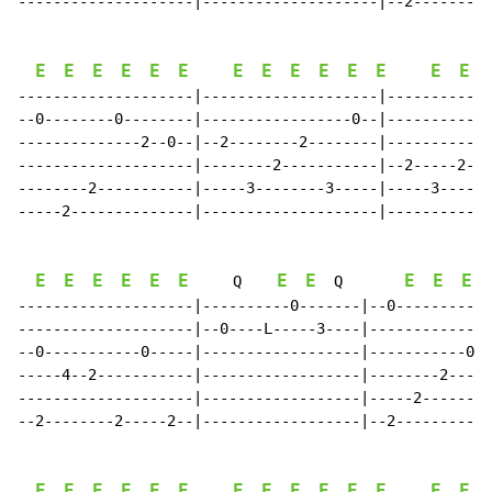
--------------------|--------------------|--2--------2
E
E
E
E
E
E
E
E
E
E
E
E
E
E
--------------------|--------------------|------------
--0--------0--------|-----------------0--|------------
--------------2--0--|--2--------2--------|------------
--------------------|--------2-----------|--2-----2---
--------2-----------|-----3--------3-----|-----3-----3
-----2--------------|--------------------|------------
E
E
E
E
E
E
E
E
E
E
E
     Q    
  Q       
--------------------|----------0-------|--0-----------
--------------------|--0----L-----3----|--------------
--0-----------0-----|------------------|-----------0--
-----4--2-----------|------------------|--------2-----
--------------------|------------------|-----2--------
--2--------2-----2--|------------------|--2-----------
E
E
E
E
E
E
E
E
E
E
E
E
E
E