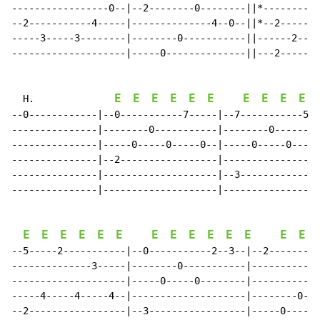
-----------------0--|--2--------0--------||*--------0-
--2-----------4-----|--------------4--0--||*--2-------
-----3-----3--------|--------0-----------||------2----
--------------------|-----0--------------||---2-------
E
E
E
E
E
E
E
E
E
E
  H.              
--0------------|--0-----------7-----|--7-----------5--
---------------|--------0-----------|--------0--------
---------------|-----0-----0-----0--|-----0-----0-----
---------------|--2-----------------|-----------------
---------------|--------------------|--3--------------
---------------|--------------------|-----------------
E
E
E
E
E
E
E
E
E
E
E
E
E
E
--5-----2-----------|--0-----------2--3--|--2---------
--------------3-----|--------0-----------|------------
--------------------|-----0-----0--------|------------
-----4-----4-----4--|--------------------|--------0---
--2-----------------|--3-----------------|-----0-----0