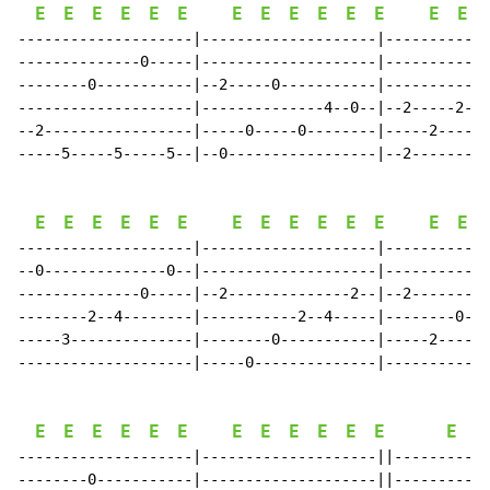
E
E
E
E
E
E
E
E
E
E
E
E
E
E
--------------------|--------------------|------------
--------------0-----|--------------------|------------
--------0-----------|--2-----0-----------|------------
--------------------|--------------4--0--|--2-----2--4
--2-----------------|-----0-----0--------|-----2------
-----5-----5-----5--|--0-----------------|--2---------
E
E
E
E
E
E
E
E
E
E
E
E
E
E
--------------------|--------------------|------------
--0--------------0--|--------------------|------------
--------------0-----|--2--------------2--|--2---------
--------2--4--------|-----------2--4-----|--------0--2
-----3--------------|--------0-----------|-----2------
--------------------|-----0--------------|------------
E
E
E
E
E
E
E
E
E
E
E
E
E
E
--------------------|--------------------||-----------
--------0-----------|--------------------||-----------