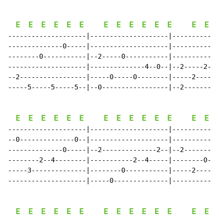
E
E
E
E
E
E
E
E
E
E
E
E
E
E
--------------------|--------------------|------------
--------------0-----|--------------------|------------
--------0-----------|--2-----0-----------|------------
--------------------|--------------4--0--|--2-----2--4
--2-----------------|-----0-----0--------|-----2------
-----5-----5-----5--|--0-----------------|--2---------
E
E
E
E
E
E
E
E
E
E
E
E
E
E
--------------------|--------------------|------------
--0--------------0--|--------------------|------------
--------------0-----|--2--------------2--|--2---------
--------2--4--------|-----------2--4-----|--------0--2
-----3--------------|--------0-----------|-----2------
--------------------|-----0--------------|------------
E
E
E
E
E
E
E
E
E
E
E
E
E
E