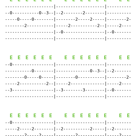
--------------------|--------------------|------------
--0-----------0--3--|--2--------2--------|-----------2
-----0-----0--------|--------2-----2-----|--------2---
--------2-----------|-----2-----------2--|-----2------
--------------------|--0-----------------|--0---------
--------------------|--------------------|------------
E
E
E
E
E
E
E
E
E
E
E
E
E
E
--0-----------------|--------------------|------------
-----------0--------|--------------0--3--|--2--------2
--------0-----0-----|--------0-----------|--------2---
-----2-----------2--|-----2--------------|-----2------
--3-----------------|--3--------3--------|--0---------
--------------------|--------------------|------------
E
E
E
E
E
E
E
E
E
E
E
E
E
E
--0-----------------|--------------------|------------
-----2-----2--------|--2-----------2-----|--2--------0
--------2-----2-----|--------2-----------|-----2------