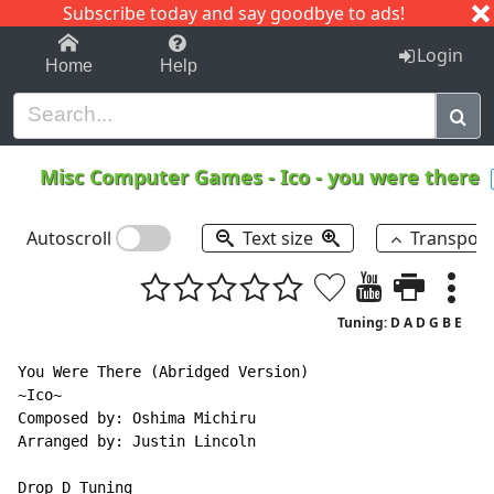
Subscribe today and say goodbye to ads!
1-9
A
B
C
D
E
F
G
H
I
J
K
Login
Home
Help
Misc Computer Games
-
Ico - you were there
Autoscroll
Text size
Transpos
Tuning: D A D G B E
You Were There (Abridged Version)

~Ico~

Composed by: Oshima Michiru

Arranged by: Justin Lincoln

Drop D Tuning
