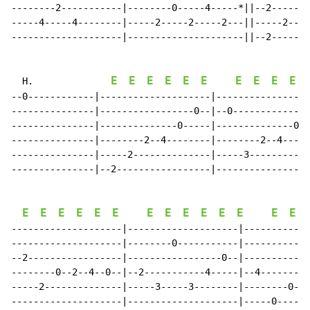
--------2-----------|--------0-----4-----*||--2-------
-----4-----4--------|-----2-----2-----2---||-----2----
--------------------|---------------------||--2-------
E
E
E
E
E
E
E
E
E
E
  H.              
--0------------|--------------------|-----------------
---------------|-----------------0--|--0--------------
---------------|--------------0-----|--------------0--
---------------|--------2--4--------|--------2--4-----
---------------|-----2--------------|-----3-----------
---------------|--2-----------------|-----------------
E
E
E
E
E
E
E
E
E
E
E
E
E
E
--------------------|--------------------|------------
--------------------|--------0-----------|------------
--2-----------------|-----------------0--|------------
--------0--2--4--0--|--2-----------4-----|--4--------2
-----2--------------|-----3-----3--------|--------0---
--------------------|--------------------|-----0------