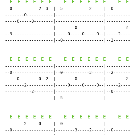
E
E
E
E
E
E
E
E
E
E
E
E
E
E
--0-----------2--3--|--5-----------2-----|--0---------
--------0-----------|--------------------|------------
-----0-----0--------|--------------------|------------
--------------------|--------0-----------|--------2---
--3-----------------|-----0-----0-----0--|-----2-----2
--------------------|--0-----------------|--2---------
E
E
E
E
E
E
E
E
E
E
E
E
E
E
--------------------|--------------------|------------
--0-----------------|--0-----------3-----|--2--------0
-----0--------0--2--|--------0-----------|--------2---
--------2-----------|-----0-----0-----0--|-----2------
-----------2--------|--------------------|--0---------
--------------------|--5-----------------|------------
E
E
E
E
E
E
E
E
E
E
E
E
E
E
--------2-----0-----|--0-----------------|------------
--0-----------------|--------3-----2-----|--0---------