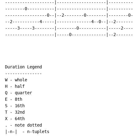
--------------------|--------------------|------------
--------0-----------|--------------------|------------
-----------------0--|--2--------0--------|--------0---
--2-----------4-----|--------------4--0--|--2--------2
-----3-----3--------|--------0-----------|-----2------
--------------------|-----0--------------|--2---------
Duration Legend

---------------

W - whole

H 
-
 half

Q - quarter

E 
-
 8th

S - 16th

T - 32nd

X - 64th

. - note dotted

|-n-|  - n-tuplets
