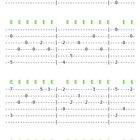
--------------------|--------------------|--0---------
E
E
E
E
E
E
E
E
E
E
E
E
E
E
--------------------|--------------------|--0---------
--0-----------------|--------------0-----|--------0---
--------0-----2-----|--2-----0-----------|-----0-----0
-----0-----0-----0--|-----------0-----0--|------------
--------------------|-----5--------------|------------
--5-----------------|--4-----------------|--2---------
E
E
E
E
E
E
E
E
E
E
E
E
E
E
--7-----------5--3--|--2-----------3-----|--5-----2---
--------0-----------|--------3-----------|------------
-----0-----0--------|-----2-----2-----2--|------------
--------------------|--0-----------------|-----4-----4
--3-----------------|--------------------|--2---------
--------------------|--------------------|------------