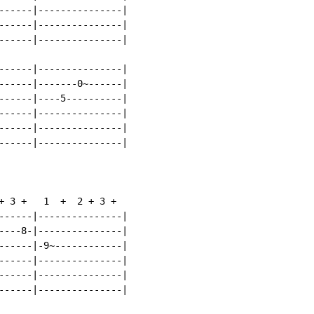
------|---------------|

------|---------------|

------|---------------|

------|---------------|

------|-------0~------|

------|----5----------|

------|---------------|

------|---------------|

------|---------------|

+ 3 +   1  +  2 + 3 +

------|---------------|

----8-|---------------|

------|-9~------------|

------|---------------|

------|---------------|

------|---------------|
