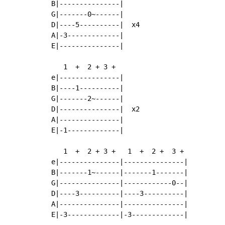
B|---------------|

G|-------0~------|

D|----5----------|  x4

A|-3-------------|

E|---------------|

   1  +  2 + 3 +

e|---------------|

B|----1----------|

G|-------2~------|

D|---------------|  x2

A|---------------|

E|-1-------------|

   1  +  2 + 3 +   1  +  2 +  3 +

e|---------------|---------------|

B|-------1~------|-------1-------|

G|---------------|------------0--|

D|----3----------|----3----------|

A|---------------|---------------|

E|-3-------------|-3-------------|
