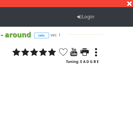
S
T
U
V
W
X
Y
Z
Login
 - around
ver. 1
tabs
Tuning: E A D G B E