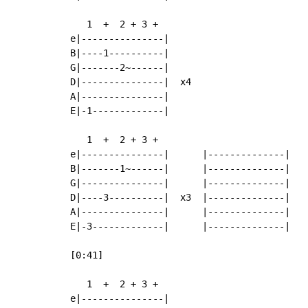
   1  +  2 + 3 +

e|---------------|

B|----1----------|

G|-------2~------|

D|---------------|  x4

A|---------------|

E|-1-------------|

   1  +  2 + 3 +

e|---------------|      |--------------|

B|-------1~------|      |--------------|

G|---------------|      |--------------|

D|----3----------|  x3  |--------------|

A|---------------|      |--------------|

E|-3-------------|      |--------------|

[0:41]

   1  +  2 + 3 +

e|---------------|
