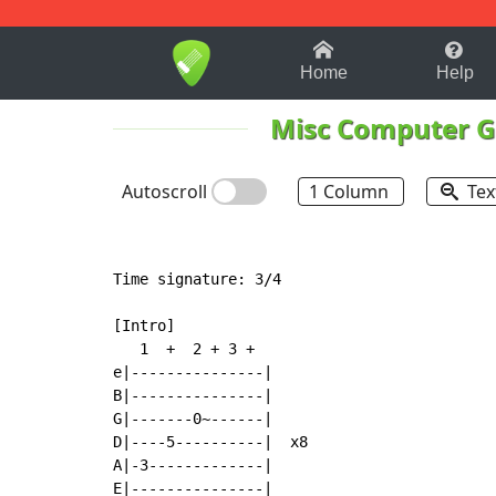
1-9
A
B
C
D
E
F
Home
Help
Misc Computer 
Autoscroll
1 Column
Tex
Time signature: 3/4

[Intro]

   1  +  2 + 3 +

e|---------------|

B|---------------|

G|-------0~------|

D|----5----------|  x8

A|-3-------------|

E|---------------|
