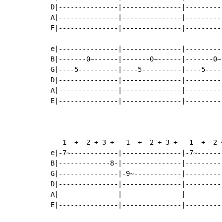
D|---------------|---------------|---------
A|---------------|---------------|---------
E|---------------|---------------|---------
e|---------------|---------------|---------
B|-------0~------|-------0~------|-------0~
G|----5----------|----5----------|----5----
D|---------------|---------------|---------
A|---------------|---------------|---------
E|---------------|---------------|---------
   1  +  2 + 3 +   1  +  2 + 3 +   1  +  2 
e|-7~------------|---------------|-7~------
B|-------------8-|---------------|---------
G|---------------|-9~------------|---------
D|---------------|---------------|---------
A|---------------|---------------|---------
E|---------------|---------------|---------