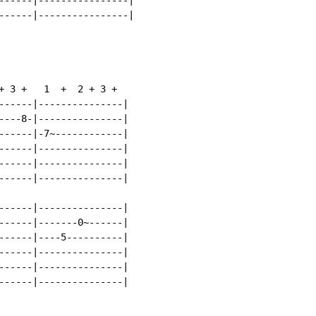
------|----------------|

+ 3 +   1  +  2 + 3 +

------|---------------|

----8-|---------------|

------|-7~------------|

------|---------------|

------|---------------|

------|---------------|

------|---------------|

------|-------0~------|

------|----5----------|

------|---------------|

------|---------------|

------|---------------|
