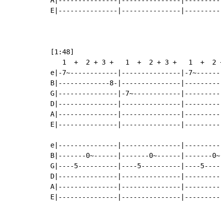
E|---------------|---------------|---------
[1:48]

   1  +  2 + 3 +   1  +  2 + 3 +   1  +  2 
e|-7~------------|---------------|-7~------
B|-------------8-|---------------|---------
G|---------------|-7~------------|---------
D|---------------|---------------|---------
A|---------------|---------------|---------
E|---------------|---------------|---------
e|---------------|---------------|---------
B|-------0~------|-------0~------|-------0~
G|----5----------|----5----------|----5----
D|---------------|---------------|---------
A|---------------|---------------|---------
E|---------------|---------------|---------