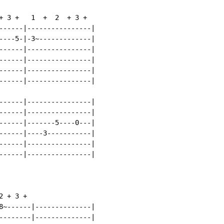
+ 3 +   1  +  2  + 3 +

------|----------------|

----5-|-3~-------------|

------|----------------|

------|----------------|

------|----------------|

------|----------------|

------|----------------|

------|----------------|

------|-------5----0---|

------|----3-----------|

------|----------------|

------|----------------|

 + 3 +

8~------|--------------|

--------|--------------|
