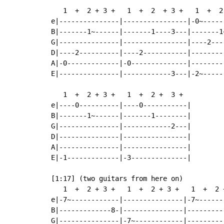
   1  +  2 + 3 +   1  +  2  + 3 +   1  +  2 
e|---------------|----------------|-0~-----
B|-------1~------|-------1----3---|-------1
G|---------------|----------------|----2---
D|----2----------|----2-----------|--------
A|-0-------------|-0--------------|--------
E|---------------|------------3---|-2~-----
   1  +  2 + 3 +   1  +  2 +  3 +

e|----0----------|----0-----------|

B|-------1~------|-------1--------|

G|---------------|------------2---|

D|---------------|----------------|

A|---------------|----------------|

E|-1-------------|-3--------------|

[1:17] (two guitars from here on)

   1  +  2 + 3 +   1  +  2 + 3 +   1  +  2 
e|-7~------------|---------------|-7~------
B|-------------8-|---------------|---------
G|---------------|-7~------------|---------