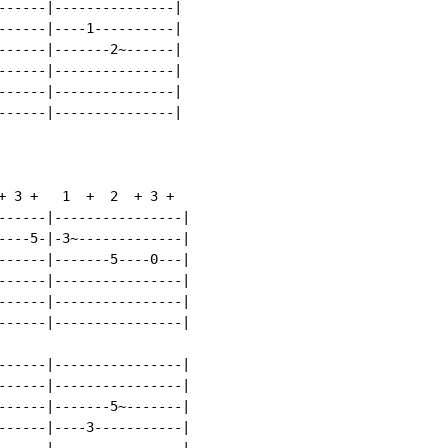
------|---------------|

------|----1----------|

------|-------2~------|

------|---------------|

------|---------------|

------|---------------|

+ 3 +   1  +  2  + 3 +

------|----------------|

----5-|-3~-------------|

------|-------5----0---|

------|----------------|

------|----------------|

------|----------------|

------|----------------|

------|----------------|

------|-------5~-------|

------|----3-----------|

------|----------------|
