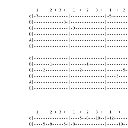
   1  +  2 + 3 +   1  +  2 + 3 +   1  +  2 
e|-7~------------|---------------|-5~------
B|-------------8-|---------------|---------
G|---------------|-9~------------|---------
D|---------------|---------------|---------
A|---------------|---------------|---------
E|---------------|---------------|---------
e|---------------|---------------|---------
B|-------1~------|-------1~------|---------
G|----2----------|----2----------|-------5~
D|---------------|---------------|----3----
A|---------------|---------------|---------
E|---------------|---------------|---------
   1  +  2 + 3 +   1  +  2 + 3 +   1   +   2
e|---------------|----5--8---10--|-12------
B|----5--8~----5-|-8-------------|-----10--