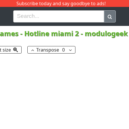
Subscribe today and say goodbye to ads!
G
H
I
J
K
L
M
N
O
P
Q
R
Games
-
Hotline miami 2 - modulogeek
t size
Transpose
0