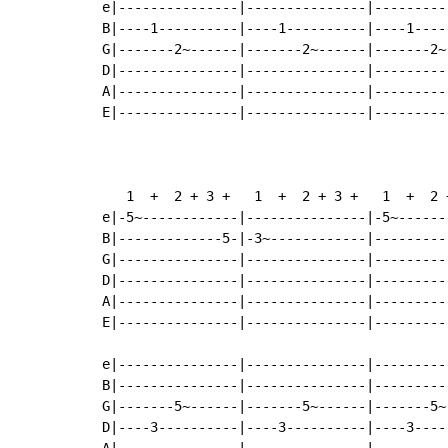
e|---------------|---------------|---------
B|----1----------|----1----------|----1----
G|-------2~------|-------2~------|-------2~
D|---------------|---------------|---------
A|---------------|---------------|---------
E|---------------|---------------|---------
   1  +  2 + 3 +   1  +  2 + 3 +   1  +  2 
e|-5~------------|---------------|-5~------
B|-------------5-|-3~------------|---------
G|---------------|---------------|---------
D|---------------|---------------|---------
A|---------------|---------------|---------
E|---------------|---------------|---------
e|---------------|---------------|---------
B|---------------|---------------|---------
G|-------5~------|-------5~------|-------5~
D|----3----------|----3----------|----3----
A|---------------|---------------|---------