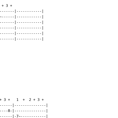
+ 3 +

-------|------------|

~------|------------|

-------|------------|

-------|------------|

-------|------------|

-------|------------|

+ 3 +   1  +  2 + 3 +

------|---------------|

----8-|---------------|

------|-7~------------|
