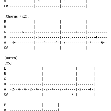
A |------------|-4----------|-4----------|

C#|------------|------------|------------|

[Chorus (x2)]

E |------------|------------|------------|------------
B |------------|------------|------------|------------
G |------6~----|-------6----|-------4~---|------------
D |------------|-6----------|----6-------|----4-------
A |-4~---------|----4-----4-|-7----------|-7-----6~---
C#|------------|------------|------------|------------
[Outro]

[x5]

E |----------------|----------------|--------|

B |----------------|----------------|--------|

G |----------------|----------------|--------|

D |----------------|----------------|--------|

A |-2--4--4--2--4--|-2--4---2--4----|-2----4-|

C#|----------------|--------------7-|--------|

E |----------------|-------|

B |----------------|-------|
