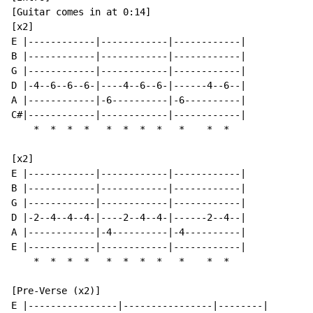
[Guitar comes in at 0:14]

[x2]

E |------------|------------|------------|

B |------------|------------|------------|

G |------------|------------|------------|

D |-4--6--6--6-|----4--6--6-|------4--6--|

A |------------|-6----------|-6----------|

C#|------------|------------|------------|

    *  *  *  *   *  *  *  *   *    *  *

[x2]

E |------------|------------|------------|

B |------------|------------|------------|

G |------------|------------|------------|

D |-2--4--4--4-|----2--4--4-|------2--4--|

A |------------|-4----------|-4----------|

E |------------|------------|------------|

    *  *  *  *   *  *  *  *   *    *  *

[Pre-Verse (x2)]

E |----------------|----------------|--------|
