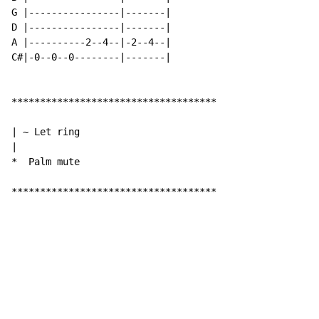
G |----------------|-------|

D |----------------|-------|

A |----------2--4--|-2--4--|

C#|-0--0--0--------|-------|

************************************

| ~ Let ring

|

*  Palm mute

************************************