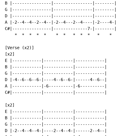
B |----------------|----------------|--------|

G |----------------|----------------|--------|

D |----------------|----------------|--------|

A |-2--4--4--2--4--|-2--4---2--4----|-2----4-|

C#|----------------|--------------7-|--------|

    *  *  *  *  *    *  *   *  *  *   *    *

[Verse (x2)]

[x2]

E |------------|------------|------------|

B |------------|------------|------------|

G |------------|------------|------------|

D |-4--6--6--6-|----4--6--6-|------4--6--|

A |------------|-6----------|-6----------|

C#|------------|------------|------------|

[x2]

E |------------|------------|------------|

B |------------|------------|------------|

G |------------|------------|------------|

D |-2--4--4--4-|----2--4--4-|------2--4--|
