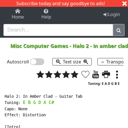
Subscribe today and say goodbye to ads!
1-9
A
B
C
D
E
F
G
H
I
J
K
Login
Home
Help
Misc Computer Games
-
Halo 2 - in amber cla
Autoscroll
Text size
Transpos
Tuning: E A D G B E
Halo 2: In Amber Clad - Guitar Tab

E
B
G
D
A
C#
Tuning: 
Capo: None

Effect: Distortion

[Intro]
