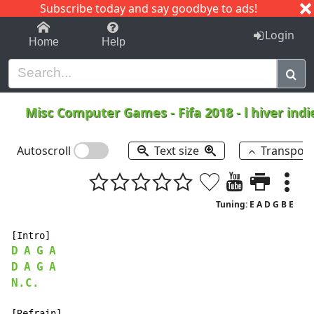
Subscribe today and say goodbye to ads!
1-9
A
B
C
D
E
F
G
H
I
J
K
Login
Home
Help
Misc Computer Games
-
Fifa 2018 - l hiver ind
Autoscroll
Text size
Transpos
Tuning: E A D G B E
D
A
G
A
D
A
G
A
N.C.