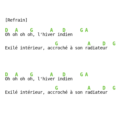
D
A
G
A
D
G
A
Oh o
h oh o
h, l'hiv
er in
dien   
G
A
D
G
Exilé intérieur, acc
roché à son r
adiate
ur  
D
A
G
A
D
G
A
Oh o
h oh o
h, l'hiv
er in
dien   
G
A
D
G
Exilé intérieur, acc
roché à son r
adiate
ur  