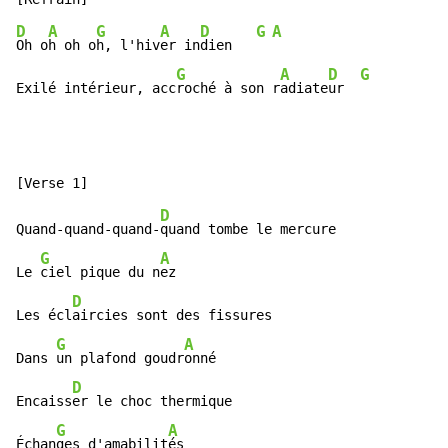
D
A
G
A
D
G
A
Oh o
h oh o
h, l'hiv
er in
dien   
G
A
D
G
Exilé intérieur, acc
roché à son r
adiate
ur  
D
Quand-quand-quand-
quand tombe le mercure

G
A
Le 
ciel pique du n
ez

D
Les écl
aircies sont des fissures

G
A
Dans 
un plafond goudr
onné

D
Encaiss
er le choc thermique

G
A
Échan
ges d'amabilit
és
