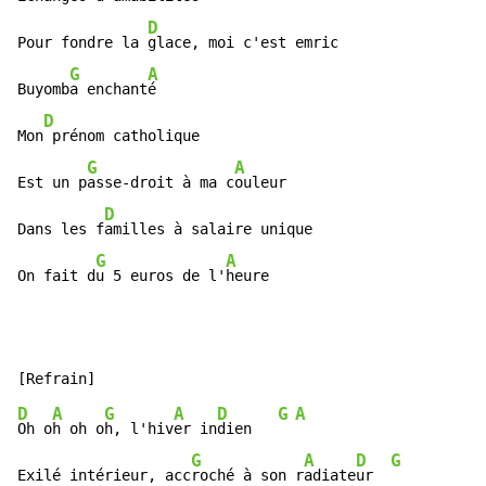
D
Pour fondre la 
glace, moi c'est emric

G
A
Buyomb
a enchant
é

D
Mon
 prénom catholique

G
A
Est un p
asse-droit à ma c
ouleur

D
Dans les f
amilles à salaire unique

G
A
On fait d
u 5 euros de l'
heure
D
A
G
A
D
G
A
Oh o
h oh o
h, l'hiv
er in
dien   
G
A
D
G
Exilé intérieur, acc
roché à son r
adiate
ur  