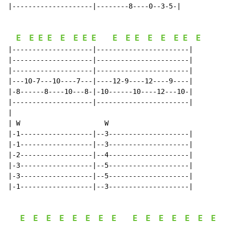
|--------------------|--------8----0--3-5-|

E
E
E
E
E
E
E
E
E
E
E
E
E
E
E
E
|--------------------|-----------------------|

|--------------------|-----------------------|

|--------------------|-----------------------|

|---10-7---10----7---|----12-9----12----9----|

|-8------8----10---8-|-10------10----12---10-|

|--------------------|-----------------------|

|

| W                     W

|-1------------------|--3--------------------|

|-1------------------|--3--------------------|

|-2------------------|--4--------------------|

|-3------------------|--5--------------------|

|-3------------------|--5--------------------|

|-1------------------|--3--------------------|

E
E
E
E
E
E
E
E
E
E
E
E
E
E
E