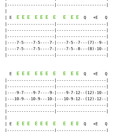
|--------------------|---------------------|

|

E
E
E
E
E
E
E
E
E
E
| E  
  Q   +E   Q

|--------------------|---------------------|

|--------------------|---------------------|

|--------------------|---------------------|

|----7-5----7-5----7-|----7-5--7---(7)--9--|

|----7-5----7-5----7-|----7-5--8---(8)-10--|

|--------------------|---------------------|

E
E
E
E
E
E
E
E
E
E
  E  
  Q   +E   Q

|--------------------|---------------------|

|--------------------|---------------------|

|----9-7----9-7----9-|----9-7-12--(12)-10--|

|---10-9---10-9---10-|---10-9-12--(12)-12--|

|--------------------|---------------------|

|--------------------|---------------------|

|

E
E
E
E
E
E
E
E
E
E
| E  
  Q   +E   Q

|--------------------|---------------------|
