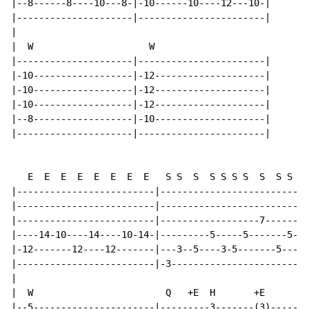
|--8------8----10---8-|-10------10----12---10-|

|---------------------|-----------------------|

|

|  W                     W

|---------------------|-----------------------|

|-10------------------|-12--------------------|

|-10------------------|-12--------------------|

|-10------------------|-12--------------------|

|--8------------------|-10--------------------|

|---------------------|-----------------------|

   E  E  E  E  E  E  E  E   S S  S  S S S S  S  S S S 
|-------------------------|---------------------------
|-------------------------|---------------------------
|-------------------------|------------------7------4-
|----14-10----14----10-14-|---------5-----5-------5---
|-12-------12----12-------|---3--5----3-5-------5-----
|-------------------------|-3-------------------------
|

|  W                        Q   +E  H       +E

|--5----------------------|---------3-------(3)-------