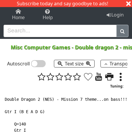
Subscribe today and say goodbye to ads!
1-9
A
B
C
D
E
F
G
H
I
J
K
Login
Home
Help
Misc Computer Games
-
Double dragon 2 - mi
Autoscroll
Text size
Transpos
Tuning:
Double Dragon 2 (NES) - Mission 7 theme...on bass!!!

Gtr I (B E A D G)

    Q=140

    Gtr I
