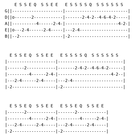
    E S S E Q  S S E E   E S S S S Q  S S S S S S

G||---------------------|--------------------------|

D||o-------2------------|-------2-4-2--4-6-4-2-----|

A||----------4------2-4-|----------------------4-2-|

E||o---2-4------2-4-----|---2-4--------------------|

B||--2------------------|-2------------------------|

  E S S E Q  S S E E   E S S S S Q  S S S S S S

|--------------------|---------------------------|

|-------2------------|-------2-4-2--4-6-4-2------|

|---------4------2-4-|----------------------4-2--|

|---2-4------2-4-----|---2-4---------------------|

|-2------------------|-2-------------------------|

  E S S E Q  S S E E   E S S E Q  S S E E

|-------2------------|-------2------------|

|---------4------2-4-|---------4------2-4-|

|---2-4------2-4-----|---2-4------2-4-----|

|-2------------------|-2------------------|
