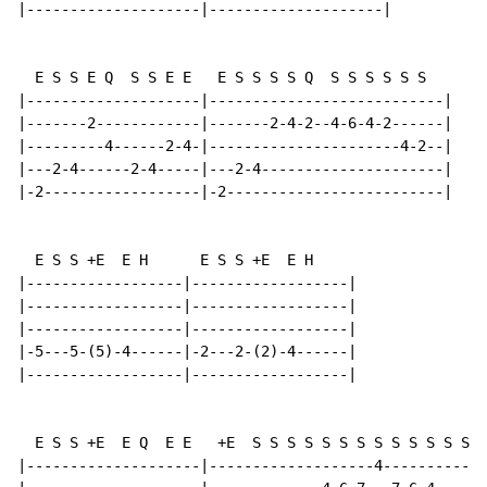
|--------------------|--------------------|

  E S S E Q  S S E E   E S S S S Q  S S S S S S

|--------------------|---------------------------|

|-------2------------|-------2-4-2--4-6-4-2------|

|---------4------2-4-|----------------------4-2--|

|---2-4------2-4-----|---2-4---------------------|

|-2------------------|-2-------------------------|

  E S S +E  E H      E S S +E  E H

|------------------|------------------|

|------------------|------------------|

|------------------|------------------|

|-5---5-(5)-4------|-2---2-(2)-4------|

|------------------|------------------|

  E S S +E  E Q  E E   +E  S S S S S S S S S S S S S S

|--------------------|-------------------4------------