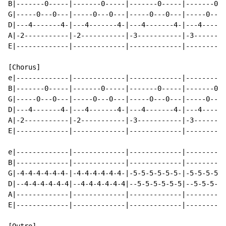
B|-------0-----|-------0-----|-------0-----|-------0--
G|-----0---0---|-----0---0---|-----0---0---|-----0---0
D|---4-------4-|---4-------4-|---4-------4-|---4------
A|-2-----------|-2-----------|-3-----------|-3--------
E|-------------|-------------|-------------|----------
[Chorus]                                              
e|-------------|-------------|-------------|----------
B|-------0-----|-------0-----|-------0-----|-------0--
G|-----0---0---|-----0---0---|-----0---0---|-----0---0
D|---4-------4-|---4-------4-|---4-------4-|---4------
A|-2-----------|-2-----------|-3-----------|-3--------
E|-------------|-------------|-------------|----------
e|-------------|-------------|-------------|----------
B|-------------|-------------|-------------|----------
G|-4-4-4-4-4-4-|-4-4-4-4-4-4-|-5-5-5-5-5-5-|-5-5-5-5-5
D|--4-4-4-4-4-4|--4-4-4-4-4-4|--5-5-5-5-5-5|--5-5-5-5-
A|-------------|-------------|-------------|----------
E|-------------|-------------|-------------|----------