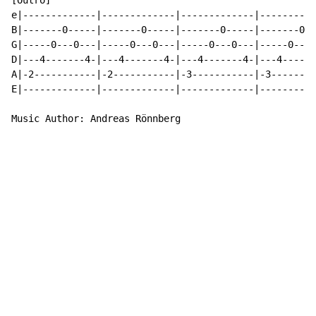
[Outro]                                               
e|-------------|-------------|-------------|----------
B|-------0-----|-------0-----|-------0-----|-------0--
G|-----0---0---|-----0---0---|-----0---0---|-----0---0
D|---4-------4-|---4-------4-|---4-------4-|---4------
A|-2-----------|-2-----------|-3-----------|-3--------
E|-------------|-------------|-------------|----------
Music Author: Andreas Rönnberg