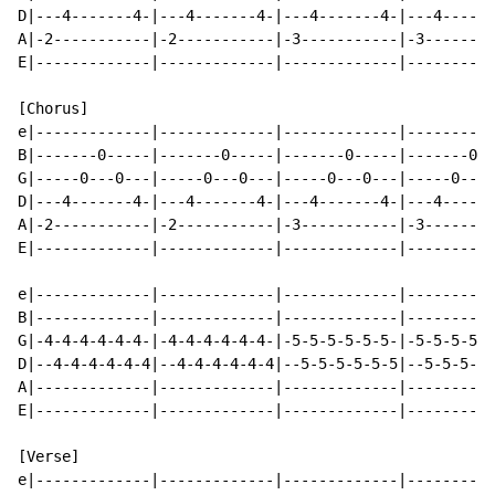
D|---4-------4-|---4-------4-|---4-------4-|---4------
A|-2-----------|-2-----------|-3-----------|-3--------
E|-------------|-------------|-------------|----------
[Chorus]                                              
e|-------------|-------------|-------------|----------
B|-------0-----|-------0-----|-------0-----|-------0--
G|-----0---0---|-----0---0---|-----0---0---|-----0---0
D|---4-------4-|---4-------4-|---4-------4-|---4------
A|-2-----------|-2-----------|-3-----------|-3--------
E|-------------|-------------|-------------|----------
e|-------------|-------------|-------------|----------
B|-------------|-------------|-------------|----------
G|-4-4-4-4-4-4-|-4-4-4-4-4-4-|-5-5-5-5-5-5-|-5-5-5-5-5
D|--4-4-4-4-4-4|--4-4-4-4-4-4|--5-5-5-5-5-5|--5-5-5-5-
A|-------------|-------------|-------------|----------
E|-------------|-------------|-------------|----------
[Verse]                                               
e|-------------|-------------|-------------|----------