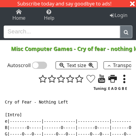
Subscribe today and say goodbye to ads!
1-9
A
B
C
D
E
F
G
H
I
J
K
Login
Home
Help
Misc Computer Games
-
Cry of fear - nothing 
Autoscroll
Text size
Transpos
Tuning: E A D G B E
Cry of Fear - Nothing Left

[Intro]                                               
e|-------------|-------------|-------------|----------
B|-------0-----|-------0-----|-------0-----|-------0--
G|-----0---0---|-----0---0---|-----0---0---|-----0---0