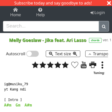
Subscribe today and say goodbye to ads!
1-9
A
B
C
D
E
F
G
H
I
J
K
Login
Home
Help
Melly Goeslaw
-
Jika feat.
Ari Lasso
ver. 1
chords
Autoscroll
Text size
Transpos
Tuning:
ig@musiku_79

yt Kang ndi

A#m
Gm
A#m