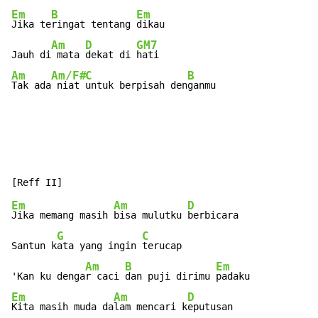
Em
B
Em
Jika te
ringat tentang 
dikau

Am
D
GM7
Jauh di
 mata 
dekat di 
Am
Am/F#
C
B
Tak ada
 niat 
untuk berpisah den
ganmu
Em
Am
D
Jika memang masih 
bisa mulutku 
berbicara

G
C
Santun k
ata yang ingin 
terucap

Am
B
Em
'Kan ku denga
r caci 
dan puji dirimu 
Em
Am
D
Kita masih muda da
lam mencari k