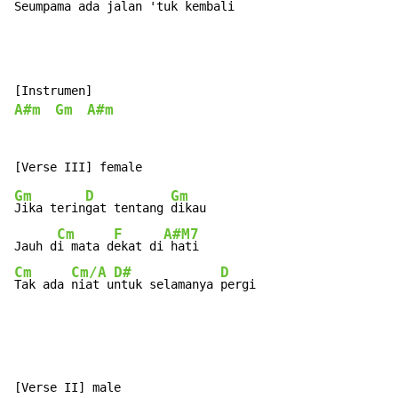
Seumpa
ma ada 
jalan 'tuk 
kembali
A#m
Gm
A#m
Gm
D
Gm
Jika terin
gat tentang 
dikau

Cm
F
A#M7
Jauh d
i mata d
ekat di
Cm
Cm/A
D#
D
Tak ada 
niat u
ntuk selamanya 
pergi