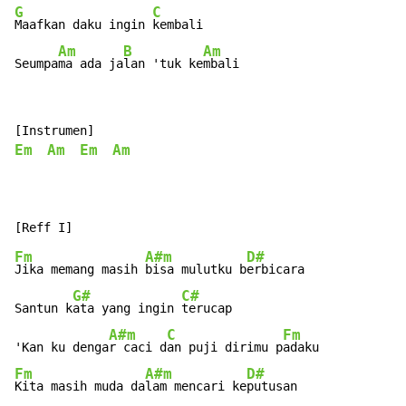
G
C
Maafkan daku ingin 
kembali

Am
B
Am
Seumpa
ma ada ja
lan 'tuk ke
mbali
Em
Am
Em
Am
Fm
A#m
D#
Jika memang masih 
bisa mulutku b
erbicara

G#
C#
Santun k
ata yang ingin 
terucap

A#m
C
Fm
'Kan ku denga
r caci d
an puji dirimu p
Fm
A#m
D#
Kita masih muda da
lam mencari ke