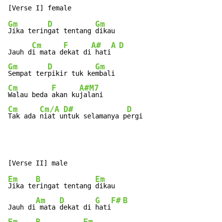
Gm
D
Gm
Jika terin
gat tentang 
dikau

Cm
F
A#
A
D
Jauh d
i mata d
ekat di
 hati
Gm
D
Gm
Sempat ter
pikir tuk ke
Cm
F
A#M7
Walau beda 
akan ku
Cm
Cm/A
D#
D
Tak ada 
niat u
ntuk selamanya p
ergi
Em
B
Em
Jika te
ringat tentang 
dikau

Am
D
G
F#
B
Jauh di
 mata 
dekat di 
hati