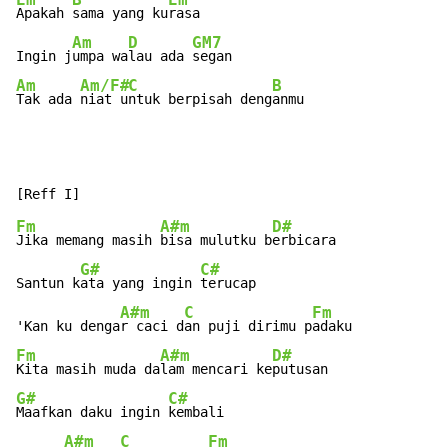
Em
B
Em
Apakah 
sama yang ku
rasa

Am
D
GM7
Ingin j
umpa wa
lau ada 
Am
Am/F#
C
B
Tak ada 
niat u
ntuk berpisah deng
anmu
Fm
A#m
D#
Jika memang masih 
bisa mulutku b
erbicara

G#
C#
Santun k
ata yang ingin 
terucap

A#m
C
Fm
'Kan ku denga
r caci d
an puji dirimu p
Fm
A#m
D#
Kita masih muda da
lam mencari ke
G#
C#
Maafkan daku ingin 
kembali

A#m
C
Fm