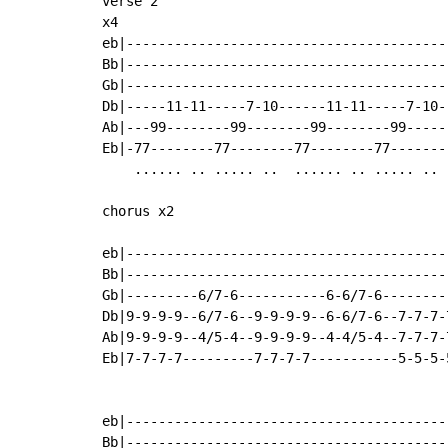
verse 2

x4

eb|----------------------------------------
Bb|----------------------------------------
Gb|----------------------------------------
Db|-----11-11-----7-10------11-11-----7-10-
Ab|---99--------99--------99--------99-----
Eb|-77--------77--------77--------77-------
    ...... .. ..... ..  ...... .. ..... .. 
chorus x2

eb|----------------------------------------
Bb|----------------------------------------
Gb|---------6/7-6-----------6-6/7-6--------
Db|9-9-9-9--6/7-6--9-9-9-9--6-6/7-6--7-7-7-
Ab|9-9-9-9--4/5-4--9-9-9-9--4-4/5-4--7-7-7-
Eb|7-7-7-7---------7-7-7-7-----------5-5-5-
eb|----------------------------------------
Bb|----------------------------------------