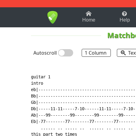
1-9
A
B
C
D
E
F
Home
Help
Matchb
Autoscroll
1 Column
Tex
guitar 1

intro

eb|----------------------------------------
Bb|----------------------------------------
Gb|----------------------------------------
Db|-----11-11-----7-10------11-11-----7-10-
Ab|---99--------99--------99--------99-----
Eb|-77--------77--------77--------77-------
    ...... .. ..... ..  ...... .. ..... .. 
this part two times
