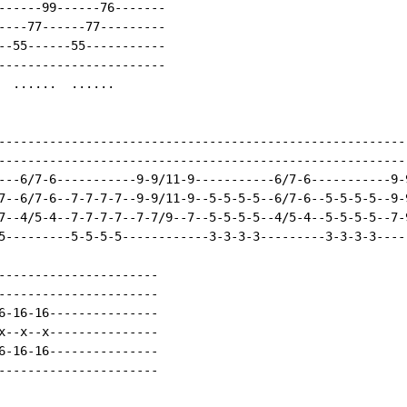
------99------76-------

----77------77---------

--55------55-----------

-----------------------

  ......  ......

---------------------------------------------------------
---------------------------------------------------------
---6/7-6-----------9-9/11-9-----------6/7-6-----------9-9
7--6/7-6--7-7-7-7--9-9/11-9--5-5-5-5--6/7-6--5-5-5-5--9-9
7--4/5-4--7-7-7-7--7-7/9--7--5-5-5-5--4/5-4--5-5-5-5--7-9
5---------5-5-5-5------------3-3-3-3---------3-3-3-3-----
----------------------

----------------------

6-16-16---------------

x--x--x---------------

6-16-16---------------

----------------------
