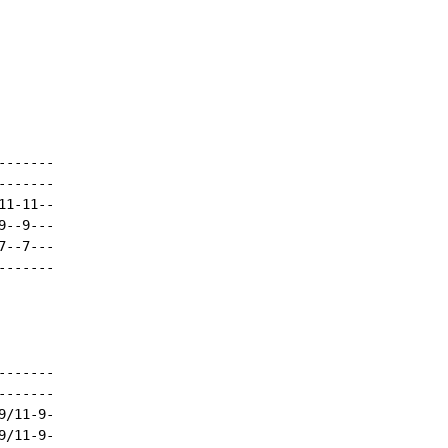
------

------

1-11--

--9---

--7---

------

------

------

/11-9-

/11-9-
