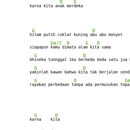
D
G
karna kita an
ak mer
deka
G
D
h
itam putih coklat kuning a
bu abu monyet

Gm/C
D
G
D
siapapun 
kamu di
mata ala
m kit
a sama

G
D
bh
ineka tunnggal ika be
rbeda beda satu jua 
G
D
ya
kinlah kawan bahwa ki
ta tak berjalan send
G
D
G
ra
yakan perbedaan t
anpa ada permusuhan tn
pa
G
D
ka
rna    ki
ta
