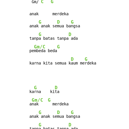
C
G
 Gm/ 
anak      merdeka

G
D
G
anak
 anak se
mua ba
ngsa

G
D
tanp
a batas tanpa
 ada

Gm/C
G
pe
mbeda beda
D
G
karna kita semua k
aum me
rdeka
G
D
ka
rna    ki
ta

Gm/C
G
a
nak    
  merdeka

G
D
G
anak
 anak se
mua ba
ngsa

G
D
tanp
a batas tanpa
 ada
