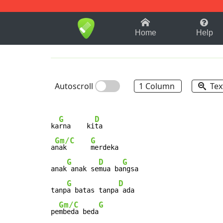
1-9
A
B
C
D
E
F
Home
Help
Autoscroll
1 Column
Tex
G
D
ka
rna    ki
ta

Gm/C
G
a
nak      
merdeka

G
D
G
anak
 anak se
mua ba
ngsa

G
D
tanp
a batas tanpa
 ada

Gm/C
G
pe
mbeda beda