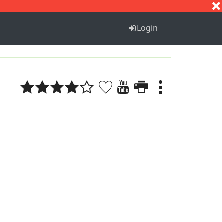
S
T
U
V
W
X
Y
Z
Login