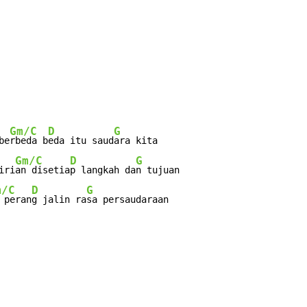
Gm/C
D
G
be
rbeda b
eda itu saud
ara kita

Gm/C
D
G
iri
an disetia
p langkah da
n tujuan

m/C
D
G
 peran
g jalin ra
sa persaudaraan