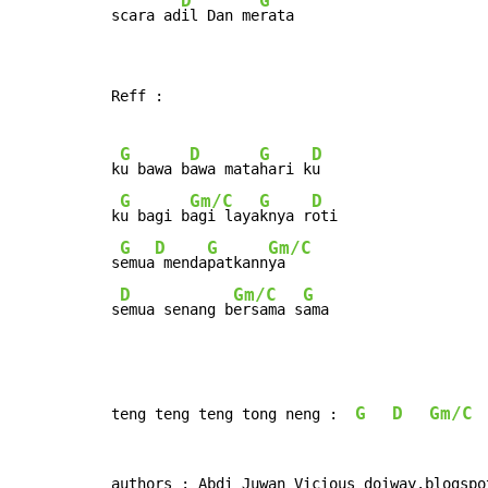
D
G
scara ad
il Dan me
rata
Reff :

G
D
G
D
k
u bawa b
awa mata
hari k
u

G
Gm/C
G
D
k
u bagi b
agi laya
knya r
oti

G
D
G
Gm/C
s
emua
 menda
patkann
ya

D
Gm/C
G
s
emua senang b
ersama s
ama
G
D
Gm/C
teng teng teng tong neng :  
authors : Abdi Juwan Vicious doiway.blogspo