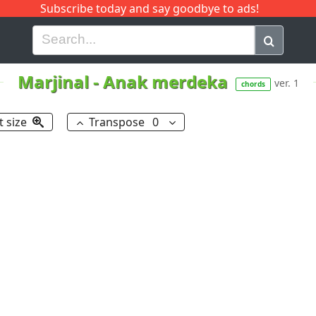
Subscribe today and say goodbye to ads!
G
H
I
J
K
L
M
N
O
P
Q
R
Marjinal
-
Anak merdeka
ver. 1
chords
t size
Transpose
0