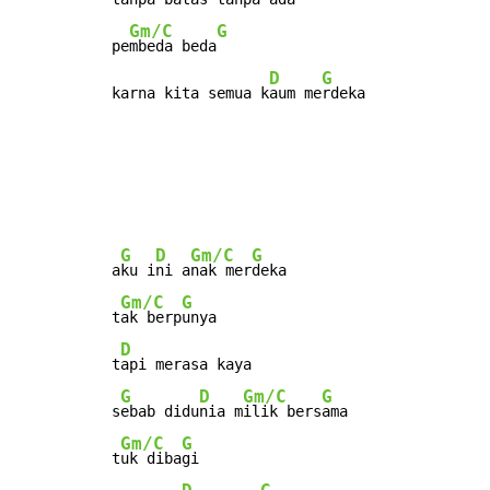
Gm/C
G
pe
mbeda beda
D
G
karna kita semua k
aum me
rdeka
G
D
Gm/C
G
a
ku i
ni a
nak mer
deka

Gm/C
G
t
ak berp
unya

D
t
api merasa kaya

G
D
Gm/C
G
s
ebab didu
nia m
ilik bers
ama

Gm/C
G
t
uk diba
gi
