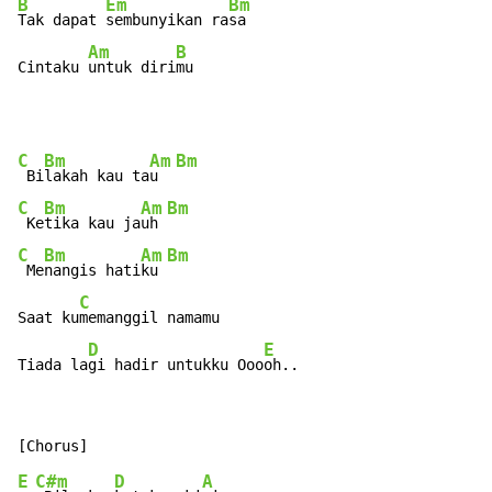
B
Em
Bm
Tak dapat 
sembunyikan ra
sa

Am
B
Cintaku 
untuk diri
mu
C
Bm
Am
Bm
 Bi
lakah kau ta
u  
C
Bm
Am
Bm
 Ke
tika kau ja
uh 
C
Bm
Am
Bm
 Me
nangis hati
ku 
C
Saat ku
memanggil namamu

D
E
Tiada la
gi hadir untukku Ooo
oh..
E
C#m
D
A