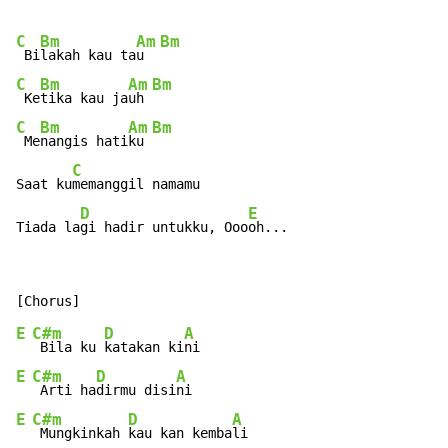
C
Bm
Am
Bm
 Bi
lakah kau ta
u  
C
Bm
Am
Bm
 Ke
tika kau ja
uh 
C
Bm
Am
Bm
 Me
nangis hati
ku 
C
Saat ku
memanggil namamu

D
E
Tiada la
gi hadir untukku, Ooo
oh...
E
C#m
D
A
 Bila ku 
katakan ki
E
C#m
D
A
 Arti ha
dirmu disi
E
C#m
D
A
 Mungkinkah 
kau kan kemba
li
