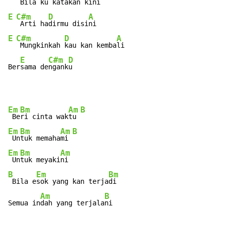
 Bila ku 
katakan ki
E
C#m
D
A
 Arti ha
dirmu disi
E
C#m
D
A
 Mungkinkah 
kau kan kemba
li

E
C#m
D
Ber
sama de
ngank
u
Em
Bm
Am
B
 Be
ri cinta wak
tu 
Em
Bm
Am
B
 Un
tuk memaha
mi 
Em
Bm
Am
 Un
tuk meyaki
B
Em
Bm
 Bila e
sok yang kan terja
di

Am
B
Semua in
dah yang terjala
ni