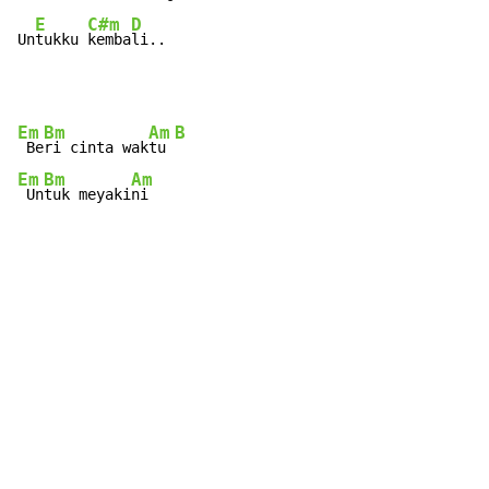
E
C#m
D
Un
tukku 
kemba
li..
Em
Bm
Am
B
 Be
ri cinta wak
tu 
Em
Bm
Am
 Un
tuk meyaki
ni