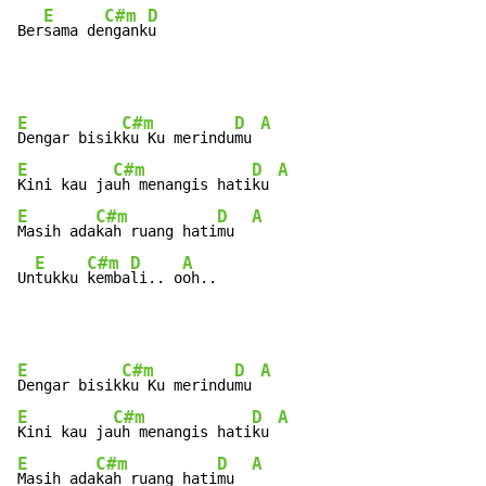
E
C#m
D
Ber
sama de
ngank
u
E
C#m
D
A
Dengar bisik
ku Ku merindu
mu 
E
C#m
D
A
Kini kau ja
uh menangis hati
ku 
E
C#m
D
A
Masih ada
kah ruang hati
mu  
E
C#m
D
A
Un
tukku 
kemba
li.. o
oh..
E
C#m
D
A
Dengar bisik
ku Ku merindu
mu 
E
C#m
D
A
Kini kau ja
uh menangis hati
ku 
E
C#m
D
A
Masih ada
kah ruang hati
mu  