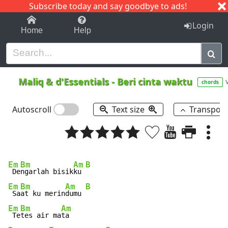
Subscribe today and say goodbye to ads!
1-9
A
B
C
D
E
F
G
H
I
J
K
Login
Home
Help
Maliq & d'Essentials
-
Beri cinta waktu
chords
Autoscroll
Text size
Transpos
Em
Bm
Am
B
 De
ngarlah bisik
ku 
Em
Bm
Am
B
 Sa
at ku merin
dumu 
Em
Bm
Am
 Te
tes air ma