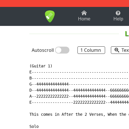
1-9
A
B
C
D
E
F
Home
Help
L
Autoscroll
1 Column
Tex
(Guitar 1)

E------------------------------------------
B------------------------------------------
G--44444444444444--------------------------
D--44444444444444--44444444444444--66666666
A--22222222222222--44444444444444--66666666
E------------------22222222222222--44444444
This comes in After the 2 Verses, When the d
Solo
