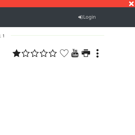
S
T
U
V
W
X
Y
Z
Login
. 1