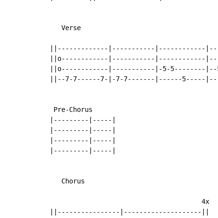
   Verse

||-------------|-----------|------------|--
||o------------|-----------|------------|--
||o------------|-----------|-5-5--------|--
||--7-7------7-|-7-7-------|------5-----|--
 Pre-Chorus

|---------|-----|

|---------|-----|

|---------|-----|

|---------|-----|

   Chorus

                                       4x

||----------------|--------------------||
