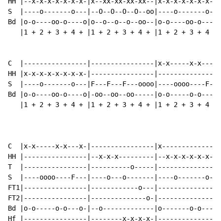
HH |--x-x-x-x-x-x-x-|x--xx-xx-xx-xx--|x-x-x-x-x-x-x-x-
S  |----o-------o---|--O--O--O--O--oo|----o-------o---
Bd |o-o----oo-o----o|o--o--o--o--oo--|o-o----oo-o----o
   |1 + 2 + 3 + 4 + |1 + 2 + 3 + 4 + |1 + 2 + 3 + 4 + 
C  |----------------|----------------|x-x-----x-x---x-
HH |x-x-x-x-x-x-x-x-|----------------|----------------
S  |----o-------o---|F---F---F---oooo|----oooo----F---
Bd |o-o----oo-o----o|-oo--oo--oo-----|o-o-----o-o---o-
   |1 + 2 + 3 + 4 + |1 + 2 + 3 + 4 + |1 + 2 + 3 + 4 + 
                                                      
                                                    (3
C  |x-x-----x-x---x-|----------------|x---------------
HH |----------------|--x-x-x---------|--x-x-x-x-x-x-x-
T  |----------------|----------o-----|----------------
S  |----oooo----F---|----o---o-------|----o-------o---
FT1|----------------|------------o---|----------------
FT2|----------------|--------------o-|----------------
Bd |o-o-----o-o---o-|--o-------------|o-------o-o-----
Hf |----------------|--------x-x-x-x-|----------------