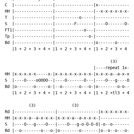
C  |----------------|----------------|x---------------
HH |----------------|----------------|--x-x-x-x-x-x-a-
T  |----------------|----------o-----|----------------
S  |----------------|--------F-------|----O-------O---
FT1|----------------|------------o---|----------------
Tp |----------------|--------------o-|----------------
Bd |----------------|----------------|o-------o-------
   |1 + 2 + 3 + 4 + |1 + 2 + 3 + 4 + |1 + 2 + 3 + 4 +t
                                            (3)

                                     |----repeat 1x---
HH |x-x-x-x-x-----x-|x-x-x-x-x-x-x-x-|x-x-x-a--a-x-x-x
S  |----O----oOOOO--|----O-------O---|----O---g----O--
Bd |o-------o-----o-|--o-------o---o-|o--------o-o---o
   |1 + 2 + 3 + 4 + |1 + 2 + 3 + 4 + |1 + 2 +tl3 + 4 +
          (3)               (3)

Rd |-----------------|-----------------|x-x-x-x-x-x-x-
HH |x-x-x-a--a-x-x-x-|x-x-x-a--a-x-x-x-|--------------
S  |----O---g----O---|----O---g-o-O-O-O|-o--o-------o-
Bd |--o--------o---o-|o--------o-------|o--o--o---o---