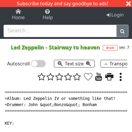
Subscribe today and say goodbye to ads!
1-9
A
B
C
D
E
F
G
H
I
J
K
Login
Home
Help
Led Zeppelin
-
Stairway to heaven
ver. 7
drum
Autoscroll
Text size
Transpos
======================================================
=Album: Led Zeppelin IV or something like that!       
=Drummer: John &quot;Bonzo&quot; Bonham               
======================================================
KEY:
