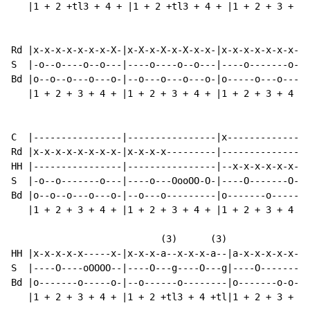
   |1 + 2 +tl3 + 4 + |1 + 2 +tl3 + 4 + |1 + 2 + 3 + 4 
Rd |x-x-x-x-x-x-x-X-|x-X-x-X-x-X-x-x-|x-x-x-x-x-x-x-x-
S  |-o--o----o--o---|----o----o--o---|----o-------o---
Bd |o--o--o---o---o-|--o---o---o---o-|o-----o---o---o-
   |1 + 2 + 3 + 4 + |1 + 2 + 3 + 4 + |1 + 2 + 3 + 4 + 
                                                    (3
C  |----------------|----------------|x---------------
Rd |x-x-x-x-x-x-x-x-|x-x-x-x---------|----------------
HH |----------------|----------------|--x-x-x-x-x-x-a-
S  |-o--o-------o---|----o---OooOO-O-|----O-------O---
Bd |o--o--o---o---o-|--o---o---------|o-------o-------
   |1 + 2 + 3 + 4 + |1 + 2 + 3 + 4 + |1 + 2 + 3 + 4 +t
                           (3)      (3)               
HH |x-x-x-x-x-----x-|x-x-x-a--x-x-x-a--|a-x-x-x-x-x-x-
S  |----O----oOOOO--|----O---g----O---g|----O-------O-
Bd |o-------o-----o-|--o------o--------|o-------o-o---
   |1 + 2 + 3 + 4 + |1 + 2 +tl3 + 4 +tl|1 + 2 + 3 + 4 