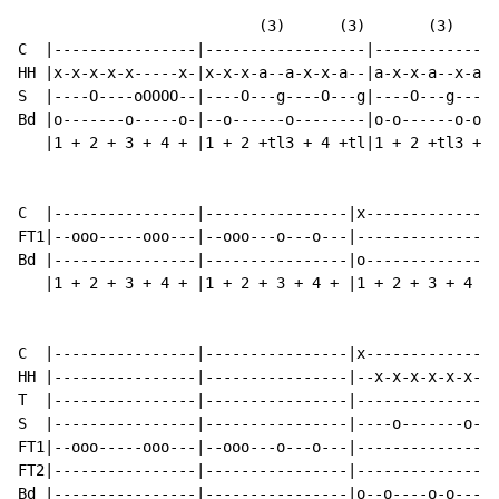
                           (3)      (3)       (3)

C  |----------------|------------------|--------------
HH |x-x-x-x-x-----x-|x-x-x-a--a-x-x-a--|a-x-x-a--x-a-x
S  |----O----oOOOO--|----O---g----O---g|----O---g----o
Bd |o-------o-----o-|--o------o--------|o-o------o-o--
   |1 + 2 + 3 + 4 + |1 + 2 +tl3 + 4 +tl|1 + 2 +tl3 + 4
C  |----------------|----------------|x---------------
FT1|--ooo-----ooo---|--ooo---o---o---|----------------
Bd |----------------|----------------|o---------------
   |1 + 2 + 3 + 4 + |1 + 2 + 3 + 4 + |1 + 2 + 3 + 4 + 
C  |----------------|----------------|x---------------
HH |----------------|----------------|--x-x-x-x-x-x-x-
T  |----------------|----------------|----------------
S  |----------------|----------------|----o-------o---
FT1|--ooo-----ooo---|--ooo---o---o---|----------------
FT2|----------------|----------------|----------------
Bd |----------------|----------------|o--o----o-o-----