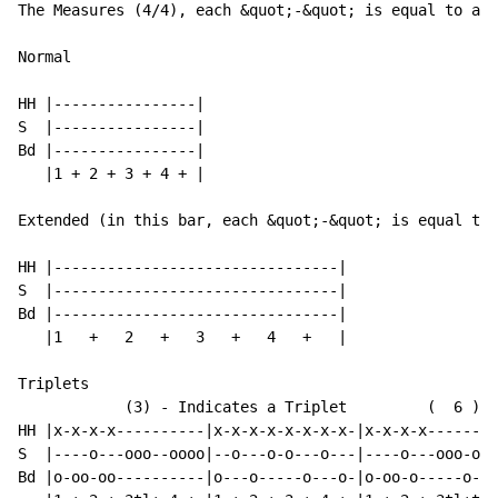
The Measures (4/4), each &quot;-&quot; is equal to a 1
Normal

HH |----------------|

S  |----------------|

Bd |----------------|

   |1 + 2 + 3 + 4 + |

Extended (in this bar, each &quot;-&quot; is equal to 
HH |--------------------------------|

S  |--------------------------------|

Bd |--------------------------------|

   |1   +   2   +   3   +   4   +   |

Triplets

            (3) - Indicates a Triplet         (  6 ) -
HH |x-x-x-x----------|x-x-x-x-x-x-x-x-|x-x-x-x-------x
S  |----o---ooo--oooo|--o---o-o---o---|----o---ooo-oo-
Bd |o-oo-oo----------|o---o-----o---o-|o-oo-o-----o--o