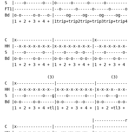
S  |----o-------o---|o------o------o------o-----------
FT1|----------------|--o------o------o------o------o--
Bd |o-o-----o-o---o-|-----og-----og-----og-----og-----
   |1 + 2 + 3 + 4 + |1trip+trip2trip+trip3trip+trip4tr
C  |x---------------|----------------|x---------------
HH |--x-x-x-x-x-x-x-|x-x-x-x-x-x-x-x-|--x-x-x-x-x-x-x-
S  |----o-------o---|----o----o--o---|----o-------o---
Bd |o-o-----o-o-----|o-o--o-o---o-o--|o-o-----o-o-----
   |1 + 2 + 3 + 4 + |1 + 2 + 3 + 4 + |1 + 2 + 3 + 4 + 
                  (3)                        (3)

C  |x----------------|----------------|---------------
HH |--x-x-x-x-x-x-x--|x-x-x-x-x-x-x-x-|x-x-x-x--x-x-x-
S  |----o-------o---g|----o-------o---|----o---g----o-
Bd |o-o-----o-o------|o-o-----o--o----|o-o------o-o---
   |1 + 2 + 3 + 4 +tl|1 + 2 + 3 + 4 + |1 + 2 +tl3 + 4 
                                     |-------------rep
C  |x---------------|----------------|----------------