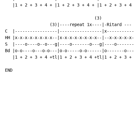
   |1 + 2 + 3 + 4 + |1 + 2 + 3 + 4 + |1 + 2 + 3 + 4 +t
                                    (3)               
                  (3)|----repeat 1x----|-Ritard --- Pl
C  |-----------------|-----------------|x-------------
HH |x-x-x-x-x-x-x-x--|x-x-x-x-x-x-x-x--|--x-x-x-x-x-x-
S  |----o----o--o---g|----o-------o---g|----o-------o-
Bd |o-o----o---o-o---|o-o-----o-o------|o-------o-----
   |1 + 2 + 3 + 4 +tl|1 + 2 + 3 + 4 +tl|1 + 2 + 3 + 4 
END