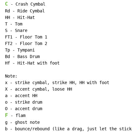
C
 - Crash Cymbal

Rd - Ride Cymbal

HH - Hit-Hat

T - Tom

S - Snare

FT1 - Floor Tom 1

FT2 - Floor Tom 2

Tp - Tympani

Bd - Bass Drum

Hf - Hit-Hat with foot

Note:

x - strike cymbal, strike HH, HH with foot

X - accent cymbal, loose HH

a - accent HH

o - strike drum

F
 - flam

g - ghost note

b - bounce/rebound (like a drag, just let the stick &q