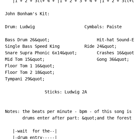
   |1 + 2 + 3tl+ 4 + |1 + 2 + 3 + 4 + |1 + 2 + 3tl+tl4
John Bonham's Kit:

Drum: Ludwig                    Cymbals: Paiste

Bass Drum 26&quot;                   Hit-hat Sound-Edg
Single Bass Speed King          Ride 24&quot;

Snare Supra Phonic 6x14&quot;        Crashes 16&quot;,
Mid Tom 15&quot;                     Gong 36&quot;

Floor Tom 1 16&quot;

Floor Tom 2 18&quot;

Tympani 29&quot;

                Sticks: Ludwig 2A

Notes: the beats per minute - bpm - of this song is 80
       drums enter after part: &quot;and the forest wi
   |-wait  for the--|

   |-drum entry-----|                               (3