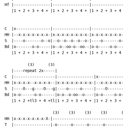
Hf |----------------|----------------|----------------
   |1 + 2 + 3 + 4 + |1 + 2 + 3 + 4 + |1 + 2 + 3 + 4 + 
C  |x---------------|----------------|----------------
HH |--x-x-x-x-x-x-x-|x-x-x-x-x-x-x-x-|x-x-x-x-x-x-x-x-
S  |----o-------o--o|--o--o--o--o--o-|----o-------o---
Bd |o-------o-o-----|o--o--oo-o--oo--|o-o-----o-o-----
   |1 + 2 + 3 + 4 + |1 + 2 + 3 + 4 + |1 + 2 + 3 + 4 + 
          (3)      (3)

   |----repeat 2x-----|                               
C  |------------------|----------------|x-------------
HH |x-x-x-x--x-x-x-x--|x-x-x-x-x-x-x-x-|--x-x-x-x-x-x-
S  |----O---g----O---g|----o-----o-----|----O-------O-
Bd |o-o------o-o------|o-o--o-oo--o----|o-o-----o-o---
   |1 + 2 +tl3 + 4 +tl|1 + 2 + 3 + 4 + |1 + 2 + 3 + 4 
                     (3)    (3)    (3)    (3)      (  
HH |x-x-x-x-x-x-x-X-|---------------------------------
T  |----------------|-o------o------o------o---------o