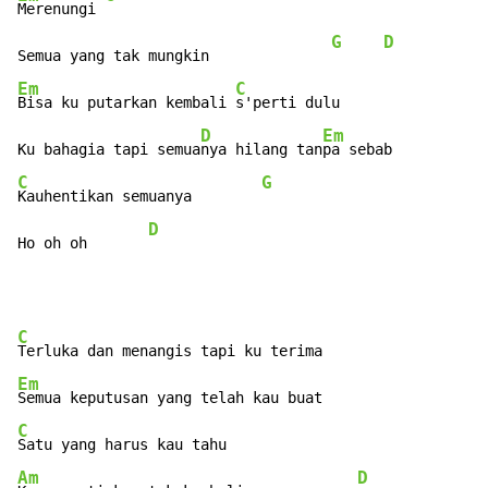
Merenungi 
G
D
Semua yang tak mungkin              
Em
C
G
Bisa ku putarkan kembali 
s'perti dulu               
D
Em
Ku bahagia tapi semua
nya hilang tan
C
G
Kauhentikan semuanya        
D
Ho oh oh       
C
Em
C
Am
D