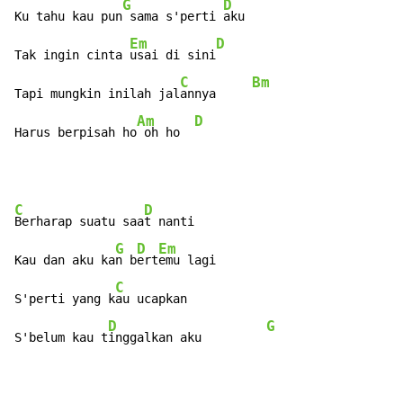
G
D
Ku tahu kau pun
 sama s'perti 
aku

Em
D
Tak ingin cinta 
usai di sini
C
Bm
Tapi mungkin inilah jal
annya     
Am
D
Harus berpisah ho
 oh ho  
C
D
Berharap suatu saa
t nanti

G
D
Em
Kau dan aku ka
n b
ert
emu lagi

C
S'perti yang k
au ucapkan

D
G
S'belum kau t
inggalkan aku         