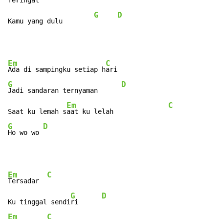
Tering
at

G
D
Kamu yang dulu        
Em
C
Ada di sampingku setiap h
G
D
Jadi sandaran ternyaman      
Em
C
Saat ku lemah s
aat ku lelah              
G
D
Ho wo wo 
Em
C
Tersadar  
G
D
Ku tinggal sendi
ri      
Em
C