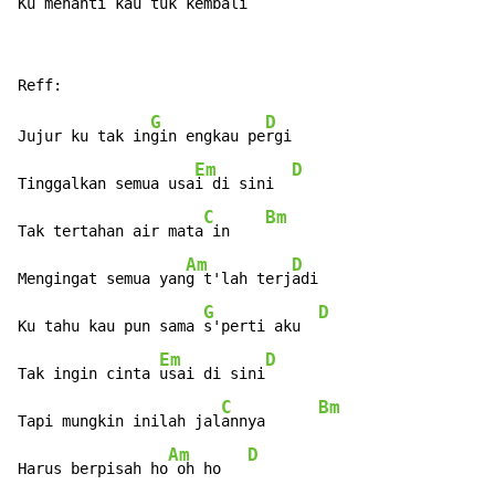
Ku menanti kau tuk kembali             
G
D
Jujur ku tak in
gin engkau pe
rgi

Em
D
Tinggalkan semua usa
i di sini  
C
Bm
Tak tertahan air mata
 in    
Am
D
Mengingat semua yan
g t'lah terj
adi

G
D
Ku tahu kau pun sama 
s'perti aku  
Em
D
Tak ingin cinta 
usai di sini
C
Bm
Tapi mungkin inilah jal
annya      
Am
D
Harus berpisah ho
 oh ho   