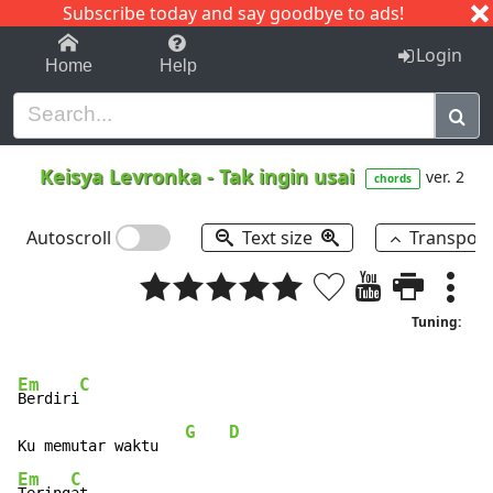
Subscribe today and say goodbye to ads!
1-9
A
B
C
D
E
F
G
H
I
J
K
Login
Home
Help
Keisya Levronka
-
Tak ingin usai
ver. 2
chords
Autoscroll
Text size
Transpos
Tuning:
Em
C
Berdiri
G
D
Ku memutar waktu   
Em
C