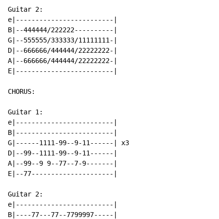
Guitar 2:

e|-------------------------|

B|--444444/222222----------|

G|--555555/333333/11111111-|

D|--666666/444444/22222222-|

A|--666666/444444/22222222-|

E|-------------------------|

CHORUS:

Guitar 1:

e|-------------------------|

B|-------------------------|

G|------1111-99--9-11------| x3

D|--99--1111-99--9-11------|

A|--99--9 9--77--7-9-------|

E|--77---------------------|

Guitar 2:

e|-------------------------|

B|----77---77--7799997-----|
