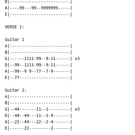
D|-------------------------|

A|----99---99--9999999-----|

E|-------------------------|

VERSE 1:

Guitar 1

e|-------------------------|

B|-------------------------|

G|------1111-99--9-11------| x3

D|--99--1111-99--9-11------|

A|--99--9 9--77--7-9-------|

E|--77---------------------|

Guitar 2:

e|-------------------------|

B|-------------------------|

G|--44-------11--1---------| x3

D|--44--44---11--1-4-------|

A|--22--44---22--2-4-------|

E|------22---------2-------|
