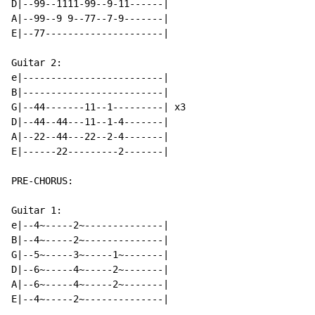
D|--99--1111-99--9-11------|

A|--99--9 9--77--7-9-------|

E|--77---------------------|

Guitar 2:

e|-------------------------|

B|-------------------------|

G|--44-------11--1---------| x3

D|--44--44---11--1-4-------|

A|--22--44---22--2-4-------|

E|------22---------2-------|

PRE-CHORUS:

Guitar 1:

e|--4~-----2~--------------|

B|--4~-----2~--------------|

G|--5~-----3~-----1~-------|

D|--6~-----4~-----2~-------|

A|--6~-----4~-----2~-------|

E|--4~-----2~--------------|
