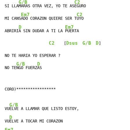
G/B
C2
SI LLA
MARAS OTRA VEZ, YO TE AS
EGURO

Em7
C2
MI CANS
ADO CORAZON QUIERE SER T
UYO

D
Em7
ABRIRI
A SIN DUDAR A TI LA 
PUERTA

C2
Dsus
G/B
D
    [
]

NO TE HARIA YO ESPERAR ?

G/B
D
NO TE
NGO FUERZ
AS
CORO)*****************

G/B
VU
ELVE A LLAMAR QUE LISTO ESTOY,

D
VU
Em7