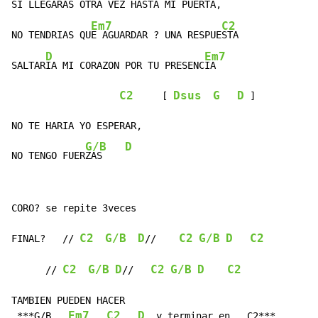
SI LLEG
ARAS OTRA VEZ HASTA MI PUER
TA,

Em7
C2
NO TENDRIAS QU
E AGUARDAR ? UNA RESPUE
STA

D
Em7
SALTAR
IA MI CORAZON POR TU PRESENC
IA

C2
Dsus
G
D
     [ 
 ]

NO TE HARIA YO ESPERAR,

G/B
D
NO TENGO FUER
ZAS    
CORO? se repite 3veces

C2
G/B
D
C2
G/B
D
C2
FINAL?   // 
//    
C2
G/B
D
C2
G/B
D
C2
      // 
//   
TAMBIEN PUEDEN HACER

Em7
C2
D
 ***G/B   
  y terminar en   C2***
