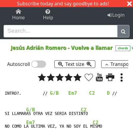
Subscribe today and say goodbye to ads!
1-9
A
B
C
D
E
F
G
H
I
J
K
Login
Home
Help
Jesús Adrián Romero
-
Vuelve a llamar
chords
Autoscroll
Text size
Transpos
G/B
Em7
C2
D
INTRO?.         // 
 //

G/B
C2
SI LLAMAR
AS OTRA VEZ SERIA DISTI
NTO

Em7
C2
NO COMO L
A ULTIMA VEZ, YA NO SOY EL M
ISMO
