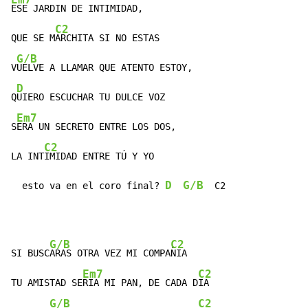
ESE JARDIN DE INTIMIDAD,

C2
QUE SE M
ARCHITA SI NO ESTAS

G/B
V
UELVE A LLAMAR QUE ATENTO ESTOY,

D
Q
UIERO ESCUCHAR TU DULCE VOZ

Em7
S
ERA UN SECRETO ENTRE LOS DOS,

C2
LA INT
IMIDAD ENTRE TÚ Y YO

D
G/B
  esto va en el coro final? 
  C2
G/B
C2
SI BUSC
ARAS OTRA VEZ MI COMPA
ÑIA

Em7
C2
TU AMISTAD SE
RIA MI PAN, DE CADA D
IA

G/B
C2