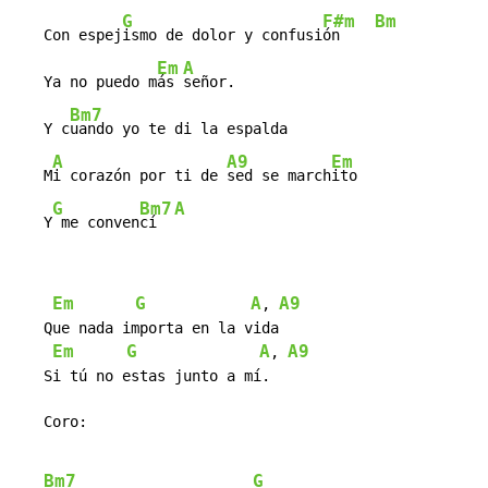
G
F#m
Bm
   Con espej
ismo de dolor y confusi
ón    
Em
A
   Ya no puedo m
ás 
señor.

Bm7
   Y c
uando yo te di la espalda

A
A9
Em
   M
i corazón por ti de 
sed se march
ito

G
Bm7
A
   Y
 me conven
cí  
Em
G
A
A9
, 
   Que nada importa en la vida

Em
G
A
A9
, 
   Si tú no estas junto a mí.

   Coro:

Bm7
G