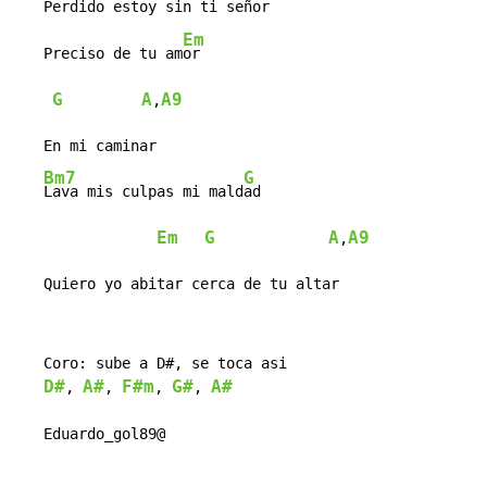
Perdido estoy sin ti señ
or

Em
   Preciso de tu am
or

G
A
A9
,
   En mi caminar

Bm7
G
Lava mis culpas mi mald
ad

Em
G
A
A9
,
   Quiero yo abitar cerca de tu altar
   Coro: sube a D#, se toca asi

D#
A#
F#m
G#
A#
, 
, 
, 
, 
   Eduardo_gol89@