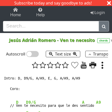
Subscribe today and say goodbye to ads!
1-9
A
B
C
D
E
F
G
H
I
J
K
Login
Home
Help
Jesús Adrián Romero
-
Ven te necesito
chords
Autoscroll
Text size
Transpos
Intro: D, D9/G, A/A9, E, G, A/A9, A/A9

   Coro:

D
D9/G
A
A9
   // 
Ven t
e necesito para que le des s
entido 