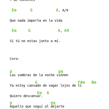
Em
G
A
, A/9

   Que nada importa en la vida

Em
G
A
A9
, 
   Si tú no estas junto a mí.
   Coro:

D
D9
Las sombras de la noche v
ienen

G
F#m
Bm
   Ya estoy cans
ado de vagar lejos de 
ti     
Em
A
   Quiero descans
ar.  
D
D9
Aquello que seguí al 
dejarte
