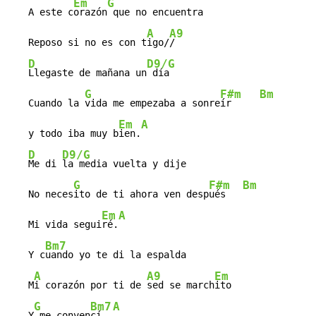
Em
G
   A este c
orazón
 que no encuentra

A
A9
   Reposo si no es con t
igo/
/

D
D9/G
Llegaste de mañana un
 día

G
F#m
Bm
   Cuando la 
vida me empezaba a sonre
ír     
Em
A
   y todo iba muy b
ien.
D
D9/G
Me di 
la media vuelta y dije

G
F#m
Bm
   No neces
ito de ti ahora ven desp
ués   
Em
A
   Mi vida segui
ré.
Bm7
   Y c
uando yo te di la espalda

A
A9
Em
   M
i corazón por ti de 
sed se march
ito

G
Bm7
A
   Y
 me conven
cí  