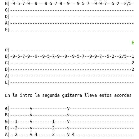
B|-9-5-7-9--9---9-5-7-9--9---9-5-7--9-9-7--5-2--2/5---
G|----------------------------------------------------
D|----------------------------------------------------
A|----------------------------------------------------
E|----------------------------------------------------
E
e|----------------------------------------------------
B|-9-5-7-9--9--9-5-7-9--9--9-5-7--9-9-7--5-2--2/5--1--
G|-------------------------------------------------2--
D|-------------------------------------------------2--
A|----------------------------------------------------
E|----------------------------------------------------
En la intro la segunda guitarra lleva estos acordes

e|--------v--------------v----------------------------
B|--------v--------------v----------------------------
G|--1-----v--------1-----v----------------------------
D|--2-----v--------2-----v----------------------------
A|--2-----v-4------2-----v-4--------------------------