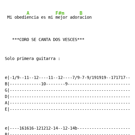
A
F#m
B
 Mi obedi
encia es mi 
mejor ador
acion
   ***CORO SE CANTA DOS VESCES***

Solo primera guitarra :

e|-1/9--11--12----11--12----7/9-7-9/191919--171717---|

B|-------------10--------9---------------------------|

G|---------------------------------------------------|

D|---------------------------------------------------|

A|---------------------------------------------------|

E|---------------------------------------------------|

e|----161616-121212-14--12-14b-----------------------|

B|---------------------------------------------------|
