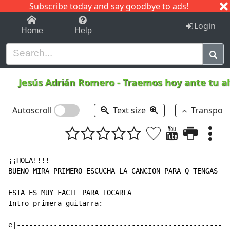
Subscribe today and say goodbye to ads!
1-9
A
B
C
D
E
F
G
H
I
J
K
Login
Home
Help
Jesús Adrián Romero
-
Traemos hoy ante tu a
Autoscroll
Text size
Transpos
¡¡HOLA!!!!

BUENO MIRA PRIMERO ESCUCHA LA CANCION PARA Q TENGAS ID
ESTA ES MUY FACIL PARA TOCARLA

Intro primera guitarra:

e|----------------------------------------------------