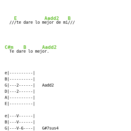
E
Aadd2
B
  //
/te dare lo m
ejor de mi
C#m
B
Aadd2
  Te dar
e lo mej
e|----------|

B|----------|

G|---2------|   Aadd2

D|---2------|

A|----------|

E|----------|

e|---V------|

B|---V------|

G|---V-6----|   G#7sus4
