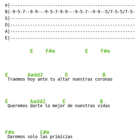
e|----------------------------------------------------
B|-9-5-7--9-9---9-5-7-9-9---9-5-7--9-9--5/7-5-5/7-5---
G|--------------------------------------------------1-
D|--------------------------------------------------2-
A|--------------------------------------------------2-
E|----------------------------------------------------
E
F#m
E
F#m
E
Aadd2
E
B
 Traemos 
hoy ante tu alt
ar nuestras cor
onas

E
Aadd2
E
B
 Queremos 
darte lo mejo
r de nuestras v
idas
F#m
C#m
 Daremos solo 
las primicias
