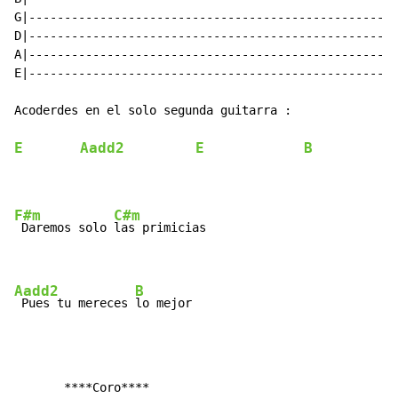
G|---------------------------------------------------|

D|---------------------------------------------------|

A|---------------------------------------------------|

E|---------------------------------------------------|

Acoderdes en el solo segunda guitarra :

E
Aadd2
E
B
F#m
C#m
 Daremos solo 
las primicias

Aadd2
B
 Pues tu mereces 
lo mejor
       ****Coro****
