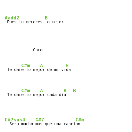
Aadd2
B
 Pues tu mereces 
lo mejor
            Coro

C#m
A
E
 Te dar
e lo mej
or de mi vi
da

C#m
A
B
B
 Te dar
e lo mej
or cada di
a   
G#7sus4
G#7
C#m
  Sera mucho 
mas que una canci
on
