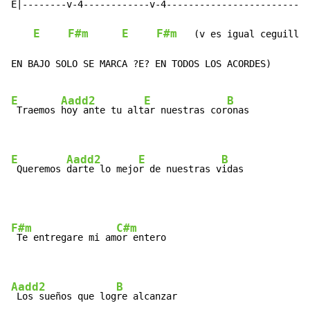
E|--------v-4------------v-4--------------------------
E
F#m
E
F#m
   (v es igual ceguilla)

EN BAJO SOLO SE MARCA ?E? EN TODOS LOS ACORDES)

E
Aadd2
E
B
 Traemos 
hoy ante tu alt
ar nuestras cor
onas

E
Aadd2
E
B
 Queremos 
darte lo mejo
r de nuestras v
idas
F#m
C#m
 Te entregare mi am
or entero

Aadd2
B
 Los sueños que log
re alcanzar