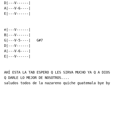
D|---V------|

A|---V-6----|

E|---V------|

e|---V------|

B|---V------|

G|---V-5----|   G#7

D|---V------|

A|---V-6----|

E|---V------|

AHÍ ESTA LA TAB ESPERO Q LES SIRVA MUCHO YA Q A DIOS H
Q DARLE LO MEJOR DE NOSOTROS....

saludos todos de la nazareno quiche guatemala bye bye