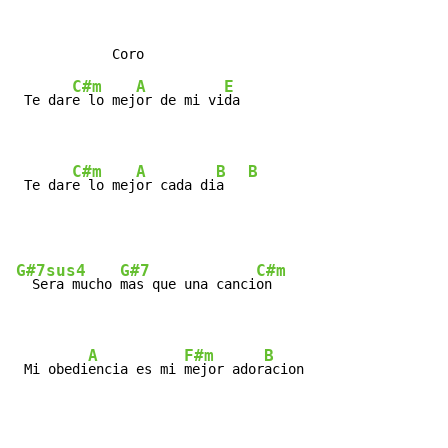
C#m
A
E
 Te dar
e lo mej
or de mi vi
da

C#m
A
B
B
 Te dar
e lo mej
or cada di
a   
G#7sus4
G#7
C#m
  Sera mucho 
mas que una canci
on

A
F#m
B
 Mi obedi
encia es mi 
mejor ador
acion