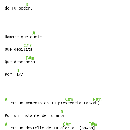
D
de Tu pod
er.
A
Hambre que d
uele

C#7
Que debi
lita

F#m
Que deses
pera

D
Por T
i//
A
C#m
F#m
  Por un momento en Tu pre
scencia (ah-
ah)

D
Por un instante de Tu am
A
C#m
F#m
  Por un destello de Tu g
loria  [ah-
ah]
