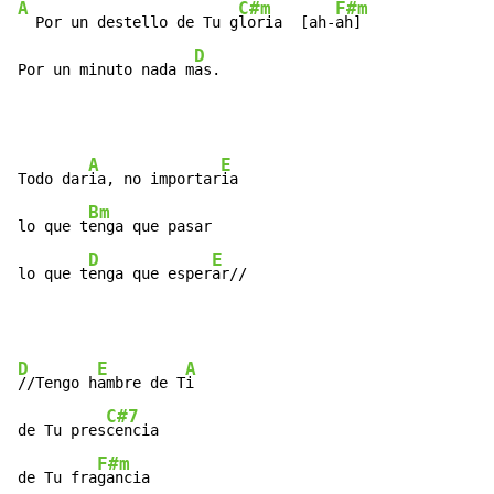
A
C#m
F#m
  Por un destello de Tu g
loria  [ah-
ah]

D
Por un minuto nada m
as.
A
E
Todo dar
ia, no importar
ia

Bm
lo que t
enga que pasar

D
E
lo que t
enga que esper
ar//
D
E
A
//Tengo h
ambre de T
i

C#7
de Tu pres
cencia

F#m
de Tu fra
gancia
