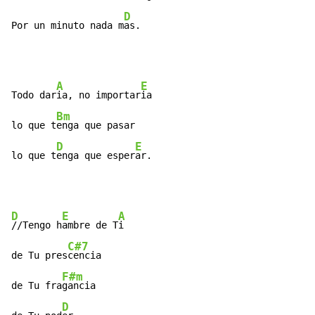
D
Por un minuto nada m
as.
A
E
Todo dar
ia, no importar
ia

Bm
lo que t
enga que pasar

D
E
lo que t
enga que esper
ar.
D
E
A
//Tengo h
ambre de T
i

C#7
de Tu pres
cencia

F#m
de Tu fra
gancia

D