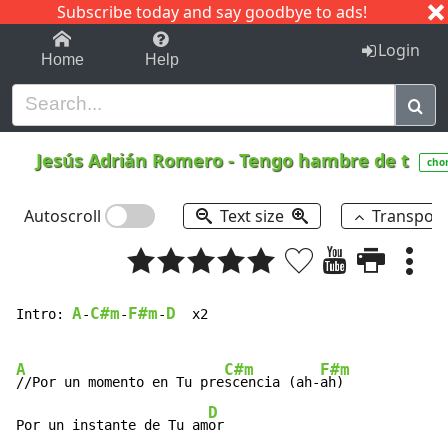
Subscribe today and say goodbye to ads!
1-9
A
B
C
D
E
F
G
H
I
J
K
Login
Home
Help
Jesús Adrián Romero
-
Tengo hambre de t
cho
Autoscroll
Text size
Transpos
A
C#m
F#m
D
Intro: 
-
-
-
  x2

A
C#m
F#m
//Por un momento en Tu pre
scencia (ah-
ah)

D
Por un instante de Tu am