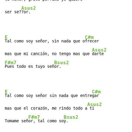
Asus2
ser se?
?or.
E
C#m
Tal como soy señor, sin nada que o
frecer

Asus2
mas que mi canción, no tengo mas que 
F#m7
Bsus2
Pues todo es tuyo señ
or.
E
C#m
Tal como soy señor sin nada que entre
gar

Asus2
mas que el corazón, me rindo todo a
 ti

F#m7
Bsus2
Tomame señ
or, tal como so
y.