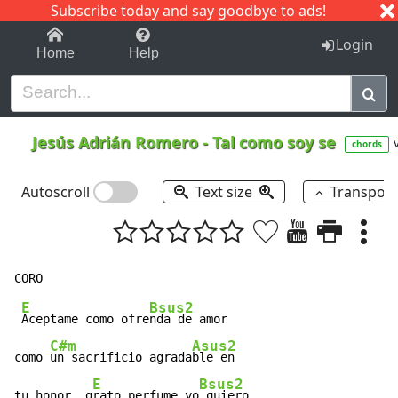
Subscribe today and say goodbye to ads!
1-9
A
B
C
D
E
F
G
H
I
J
K
Login
Home
Help
Jesús Adrián Romero
-
Tal como soy se
chords
Autoscroll
Text size
Transpos
E
Bsus2
Aceptame como ofre
nda de amor

C#m
Asus2
como 
un sacrificio agrada
ble en

E
Bsus2
tu honor, g
rato perfume yo
 quiero
