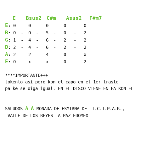
E
Bsus2
C#m
Asus2
F#m7
E
B
G
D
A
E
: 0  -  x  -   x  -   0   -   2

****IMPORTANTE+++

tokenlo asi pero kon el capo en el 1er traste

pa ke se oiga igual. EN EL DISCO VIENE EN FA KON EL KA
A
A
SALUDOS 
 MONADA DE ESMIRNA DE  I.C.I.P.A.R.,

 VALLE DE LOS REYES LA PAZ EDOMEX