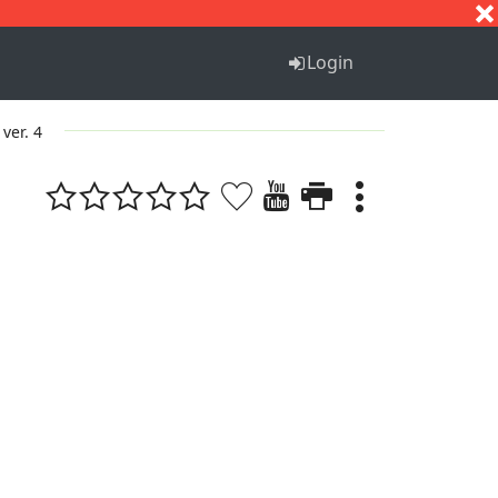
S
T
U
V
W
X
Y
Z
Login
ver. 4