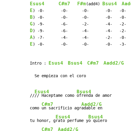
Esus4
C#m7
F#m
Bsus4
Aad
(add4) 
E
B
G
D
A
E
) -0-       -0-      -0-       -0-   -3-  
Esus4
Bsus4
C#m7
Aadd2/G
Intro : 
  Se empieza con el coro

Esus4
Bsus4
//
// Haceptame como 
ofrenda de amor

C#m7
Aadd2/G
como 
un sacrificio agr
adable en

Esus4
Bsus4
tu honor, g
rato perfume y
o quiero

C#m7
Aadd2/G