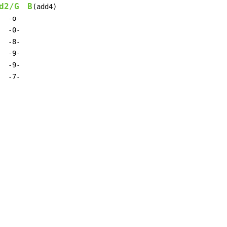
d2/G
B
  -7-
