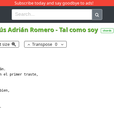
Subscribe today and say goodbye to ads!
G
H
I
J
K
L
M
N
O
P
Q
R
sús Adrián Romero
-
Tal como soy
chords
t size
Transpose
0
n.

n el primer traste,

ien,


