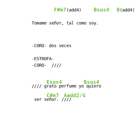
F#m7
Bsus4
B
(add4)     
(add4)

Tomame señor, tal como soy.
-CORO- dos veces

-ESTROFA-

-CORO-  ////

Esus4
Bsus4
//// g
rato perfume yo
 quiero

C#m7
Aadd2/G
 ser s
eñor. /
///