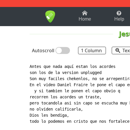
1-9
A
B
C
D
E
F
Home
Help
Je
Autoscroll
1 Column
Tex
Antes que nada aquí estan los acordes

son los de la version unplugged

Son muy faciles chekenlos, no se arrepentirá
En el video Daniel Fraire le pone el capo e
  y si tambien le ponen el capo obvio q

recorren los acordes un traste,

pero tocandola asi sin capo se escucha muy b
no olviden calificarla,

Dios les bendiga,

todo lo podemos en cristo que nos fortalece.