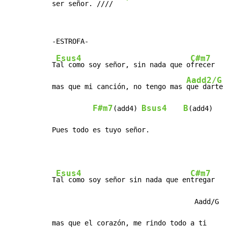
ser s
eñor. /
///
Esus4
C#m7
T
al como soy señor, sin nada que o
frecer

Aadd2/G
mas que mi canción, no tengo mas 
que darte

F#m7
Bsus4
B
(add4) 
(add4)

Pues todo es tuyo señor.
Esus4
C#m7
T
al como soy señor sin nada que en
tregar

                                   Aadd/G

mas que el corazón, me rindo todo a ti
