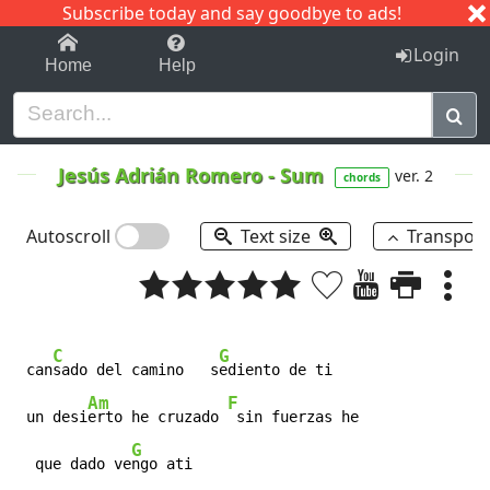
Subscribe today and say goodbye to ads!
1-9
A
B
C
D
E
F
G
H
I
J
K
Login
Home
Help
Jesús Adrián Romero
-
Sum
ver. 2
chords
Autoscroll
Text size
Transpos
C
G
 can
sado del camino   s
ediento de ti

Am
F
 un desi
erto he cruzado 
 sin fuerzas he

G
  que dado ve
ngo ati