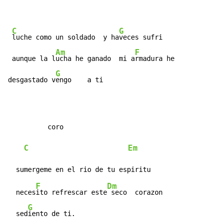
C
G
luche como un soldado  y ha
veces sufri

Am
F
 aunque la l
ucha he ganado  mi a
rmadura he

G
desgastado v
engo    a ti
          coro

C
Em
F
Dm
  neces
ito refrescar este
 seco  corazon

G
  sed
iento de ti.