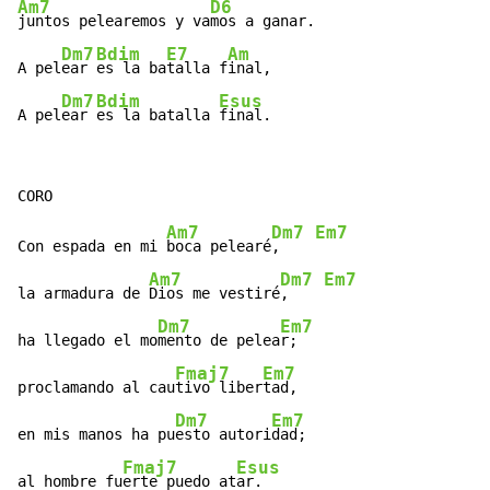
Am7
D6
juntos pelearemos y va
mos a ganar.

Dm7
Bdim
E7
Am
A pel
ear 
es la ba
talla f
inal,

Dm7
Bdim
Esus
A pel
ear 
es la batalla 
final.
Am7
Dm7
Em7
Con espada en mi 
boca pelearé
,    
Am7
Dm7
Em7
la armadura de 
Dios me vestiré
,    
Dm7
Em7
ha llegado el mo
mento de pelea
r;

Fmaj7
Em7
proclamando al cau
tivo liber
tad,

Dm7
Em7
en mis manos ha pu
esto autori
dad;

Fmaj7
Esus
al hombre fu
erte puedo at
ar.