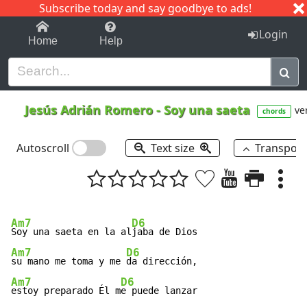
Subscribe today and say goodbye to ads!
1-9
A
B
C
D
E
F
G
H
I
J
K
Login
Home
Help
Jesús Adrián Romero
-
Soy una saeta
ver
chords
Autoscroll
Text size
Transpos
Am7
D6
Soy una saeta en la al
Am7
D6
su mano me toma y me 
Am7
D6
estoy preparado Él m