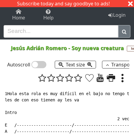
Subscribe today and say goodbye to ads!
1-9
A
B
C
D
E
F
G
H
I
J
K
Login
Home
Help
Jesús Adrián Romero
-
Soy nueva creatura
b
Autoscroll
Text size
Transpos
1Hola esta rola es muy difícil en el bajo no tengo tod
les de con eso tienen ay les va 

Intro 

                                               2 veces
E   /-----------------------/-------------------------
A   /----------------------/--------------------------