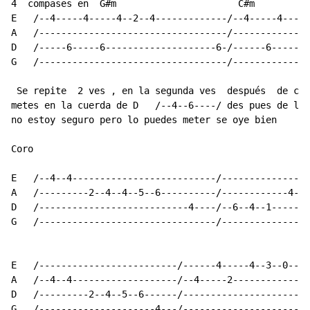
4  compases en  G#m                      C#m         2
E   /--4-----4-----4--2--4-------------/--4-----4-----
A   /----------------------------------/--------------
D   /-----6-----6--------------------6-/------6-----6-
G   /----------------------------------/--------------
 Se repite  2 ves , en la segunda ves  después  de cad
metes en la cuerda de D   /--4--6----/ des pues de la 
no estoy seguro pero lo puedes meter se oye bien   

Coro 

E   /--4--4--------------------------/----------------
A   /---------2--4--4--5--6----------/------------4--2
D   /---------------------------4----/--6--4--1-------
G   /--------------------------------/----------------
E   /-------------------------/------4-----4--3--0----
A   /--4--4-------------------/--4-----2--------------
D   /---------2--4--5--6------/-----------------------
G   /---------------------4---/-----------------------