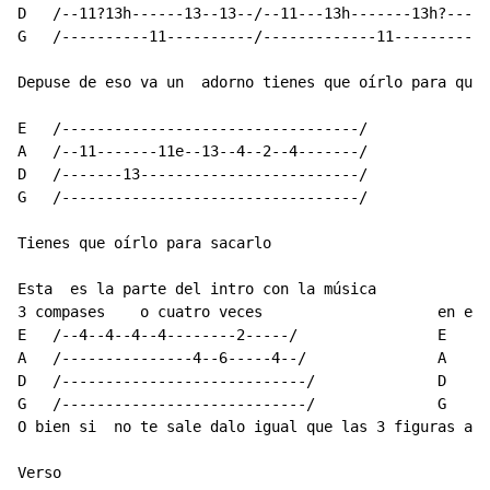
D   /--11?13h------13--13--/--11---13h-------13h?-----
G   /----------11----------/-------------11-----------
Depuse de eso va un  adorno tienes que oírlo para que 
E   /----------------------------------/

A   /--11-------11e--13--4--2--4-------/

D   /-------13-------------------------/ 

G   /----------------------------------/

Tienes que oírlo para sacarlo 

Esta  es la parte del intro con la música  

3 compases    o cuatro veces                    en el 
E   /--4--4--4--4--------2-----/                E   /-
A   /---------------4--6-----4--/               A   /-
D   /----------------------------/              D   /-
G   /----------------------------/              G   /-
O bien si  no te sale dalo igual que las 3 figuras ant
Verso  
