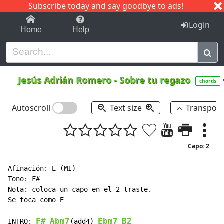
Subscribe today and say goodbye to ads!
1-9
A
B
C
D
E
F
G
H
I
J
K
Login
Home
Help
Jesús Adrián Romero
-
Sobre tu regazo
chords
Autoscroll
Text size
Transpos
Capo: 2
Afinación: E (MI)

Tono: F#

Nota: coloca un capo en el 2 traste.

Se toca como E

F#
Abm7
Ebm7
B2
INTRO: 
(add4) 