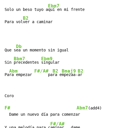
Ebm7
Solo un beso tuyo a
quí en mi frente

B2
Para vol
ver a caminar
Db
Que s
ea un momento sin igual

Bbm7
Ebm9
Sin 
precedentes 
singular

Abm
F#/A#
B2
Bmaj9
B2
Pa
ra empezar 
      pa
ra e
mpezaa-
ar
Coro

F#
Abm7
(add4)

F#/A#
Y una melodía para c
aminar   dame
