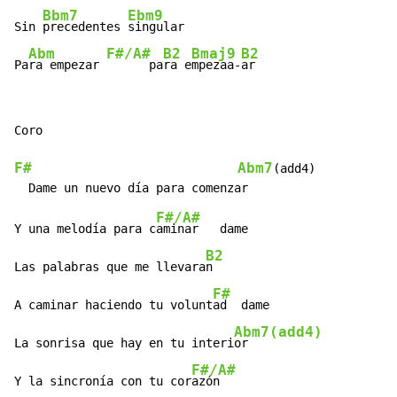
Bbm7
Ebm9
Sin 
precedentes 
singular

Abm
F#/A#
B2
Bmaj9
B2
Pa
ra empezar 
      pa
ra e
mpezaa-
ar
Coro

F#
Abm7
(add4)

F#/A#
Y una melodía para c
aminar   dame

B2
Las palabras que me llevara
n

F#
A caminar haciendo tu volunt
ad  dame

Abm7(add4)
La sonrisa que hay en tu interi
or

F#/A#
Y la sincronía con tu cor
azón
