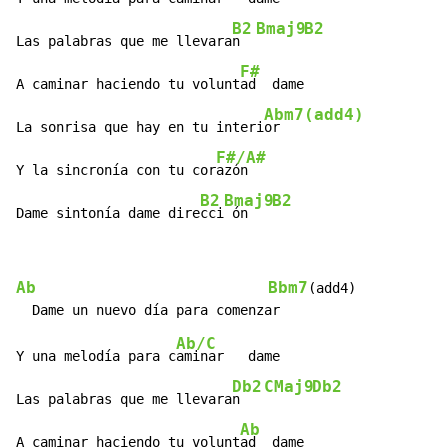
B2
Bmaj9
B2
Las palabras que me llevara
n  
F#
A caminar haciendo tu volunt
ad  dame

Abm7(add4)
La sonrisa que hay en tu interi
or

F#/A#
Y la sincronía con tu cor
azón

B2
Bmaj9
B2
Dame sintonía dame dire
cci
 ón   
Ab
Bbm7
(add4)

Ab/C
Y una melodía para c
aminar   dame

Db2
CMaj9
Db2
Las palabras que me llevara
n   
Ab
A caminar haciendo tu volunt
ad  dame
