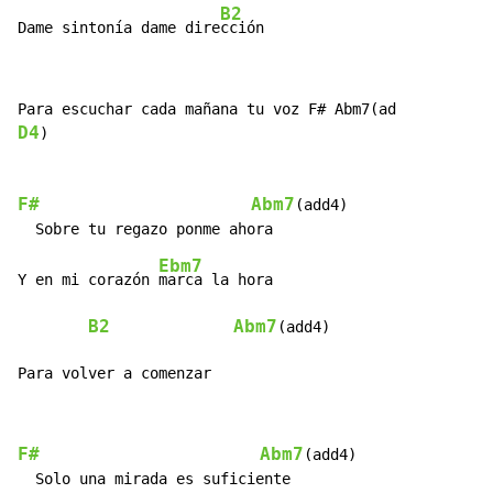
B2
Dame sintonía dame dire
cción
D4
)

F#
Abm7
(add4)

Ebm7
Y en mi corazón 
marca la hora

B2
Abm7
(add4)

Para volver a comenzar
F#
Abm7
(add4)
