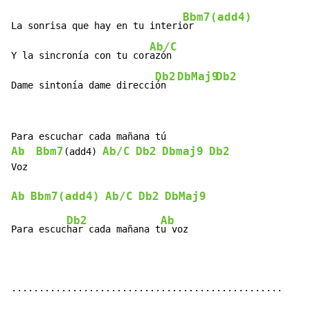
Bbm7(add4)
La sonrisa que hay en tu interi
or

Ab/C
Y la sincronía con tu cor
azón

Db2
DbMaj9
Db2
Dame sintonía dame direcci
ón  
Ab
Bbm7
Ab/C
Db2
Dbmaj9
Db2
(add4) 
Voz

Ab
Bbm7(add4)
Ab/C
Db2
DbMaj9
Db2
Ab
Para escuc
har cada mañana t
u voz

.................................................
