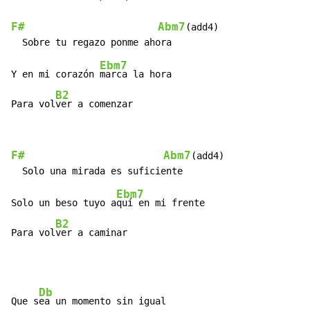
F#
Abm7
(add4)

Ebm7
Y en mi corazón 
marca la hora

B2
Para vol
ver a comenzar
F#
Abm7
(add4)

Ebm7
Solo un beso tuyo a
quí en mi frente

B2
Para vol
ver a caminar
Db
Que s
ea un momento sin igual
