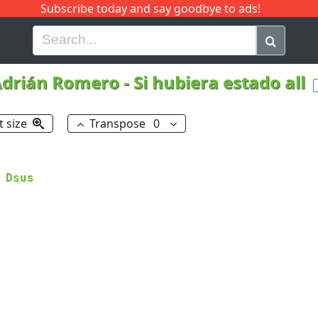
Subscribe today and say goodbye to ads!
G
H
I
J
K
L
M
N
O
P
Q
R
Adrián Romero
-
Si hubiera estado all
t size
Transpose
0
Dsus
 