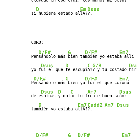
cla
vado en e
sa cr
uz, tus ma
nos mi Je
sús

D
Em
Dsus
si
 hubiera estado al
lÃ?
?.
D/F#
G
D/F#
Em7
Pen
sándolo más 
bien ta
mbién yo estab
a allí

Dsus
D
C
G/B
Ds
yo f
ui el que 
te escupi
Ã?
? y tu costado 
hir
D/F#
G
D/F#
Em7
P
ensándolo más
 bien yo
 fui el que co
ronó

Dsus
D
C
Am7
Dsus
de e
spinas 
y dol
or tu f
rente buen se
ñor

D
Em7
Cadd2
Am7
Dsus
tam
bién yo estaba a
llÃ?
?.     
D/F#
G
D/F#
Em7