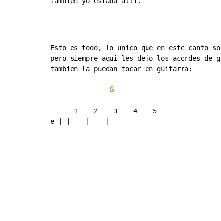
tam
bién yo estaba al
lí.
Esto es todo, lo unico que en este canto so
pero siempre aqui les dejo los acordes de gu
tambien la puedan tocar en guitarra:

G
      1    2    3    4    5

e-| |----|----|-