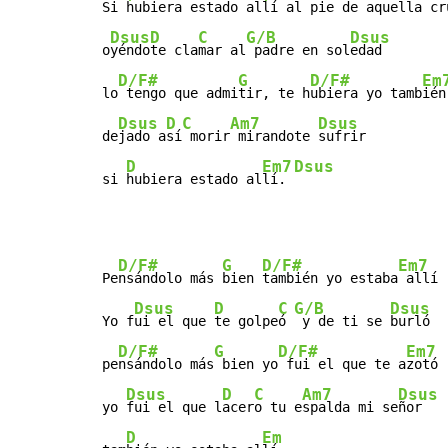
Si
 hubiera esta
do a
llí al pie de aque
lla cru
Dsus
D
C
G/B
Dsus
o
yéndo
te cla
mar al
 padre en sol
edad

D/F#
G
D/F#
Em
lo
 tengo que admi
tir, te h
ubiera yo tamb
ién

Dsus
D
C
Am7
Dsus
de
jado a
sí
 morir
 mirandote 
sufrir

D
Em7
Dsus
si 
hubiera estado al
lí. 
D/F#
G
D/F#
Em7
Pe
nsándolo más 
bien 
también yo estaba
 allí

Dsus
D
C
G/B
Dsus
Yo f
ui el que 
te golpe
ó 
 y de ti se 
burló

D/F#
G
D/F#
Em7
pe
nsándolo más
 bien yo
 fui el que te a
zotó

Dsus
D
C
Am7
Dsus
yo 
fui el que l
acer
o tu e
spalda mi se
ñor

D
Em