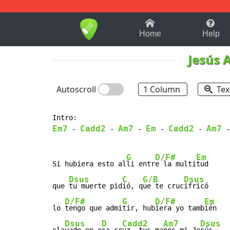
1-9
A
B
C
D
E
F
Home
Help
Jesús 
Autoscroll
1 Column
Tex
Em7
Cadd2
Am7
Em
Cadd2
Am7
 - 
 - 
 - 
 - 
 - 
 -
G
D/F#
Em
Si hubiera esto al
li entr
e la multi
tud

Dsus
C
G/B
Dsus
que 
tu muerte pid
ió, q
ue te cruc
ifricó

D/F#
G
D/F#
Em
lo 
tengo que admi
tir, hub
iera yo tamb
ién

Dsus
D
Cadd2
Am7
Dsus