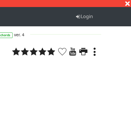
S
T
U
V
W
X
Y
Z
Login
ver. 4
chords