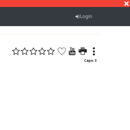
S
T
U
V
W
X
Y
Z
Login
Capo: 3