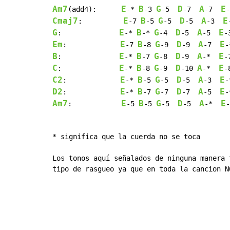
Am7
E
B
G
D
A
E
(add4):      
-* 
-3 
-5  
-7  
-7  
Cmaj7
E
B
G
D
A
E
:          
-7 
-5 
-5  
-5  
-3  
G
E
B
G
D
A
E
:              
-* 
-* 
-4  
-5  
-5  
Em
E
B
G
D
A
E
:             
-7 
-8 
-9  
-9  
-7  
B
E
B
G
D
A
E
:              
-* 
-7 
-8  
-9  
-*  
C
E
B
G
D
A
E
:              
-* 
-8 
-9  
-10 
-*  
C2
E
B
G
D
A
E
:             
-* 
-5 
-5  
-5  
-3  
D2
E
B
G
D
A
E
:             
-* 
-7 
-7  
-7  
-5  
Am7
E
B
G
D
A
E
:            
-5 
-5 
-5  
-5  
-*  
-
* significa que la cuerda no se toca

Los tonos aquí señalados de ninguna manera 
tipo de rasgueo ya que en toda la cancion N