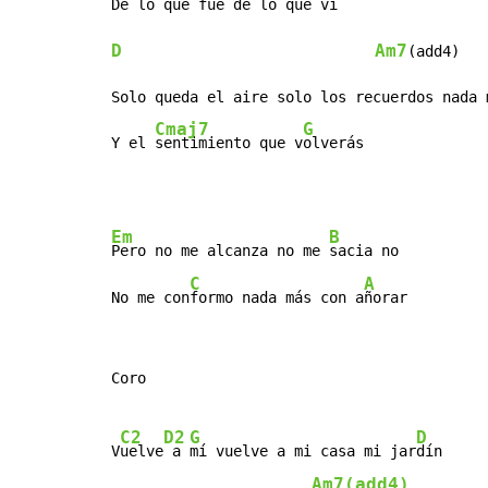
De 
lo que fue de 
D
Am7
(add4)

Solo queda el aire solo los recuerdos nada m
Cmaj7
G
Y el 
sentimiento que v
olverás
Em
B
Pero no me alcanza no me 
sacia no

C
A
No me con
formo nada más con a
ñorar
Coro

C2
D2
G
D
V
uelve
 a 
mí vuelve a mi casa mi jar
dín

Am7(add4)