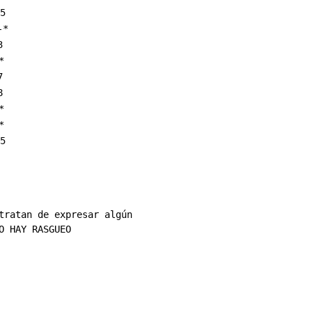
5

tratan de expresar algún

O HAY RASGUEO