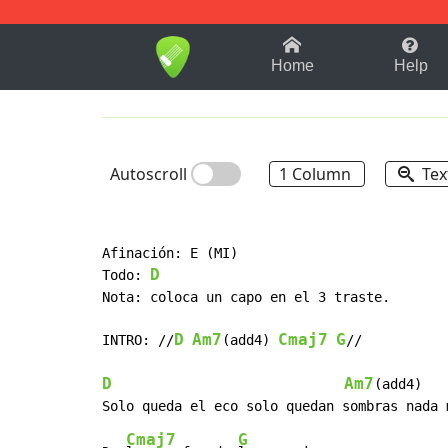
1-9
A
B
C
D
E
F
Home
Help
Autoscroll
1 Column
Tex
Afinación: E (MI)

D
Todo: 
Nota: coloca un capo en el 3 traste.

D
Am7
Cmaj7
G
INTRO: //
(add4) 
//

D
Am7
(add4)

Cmaj7
G