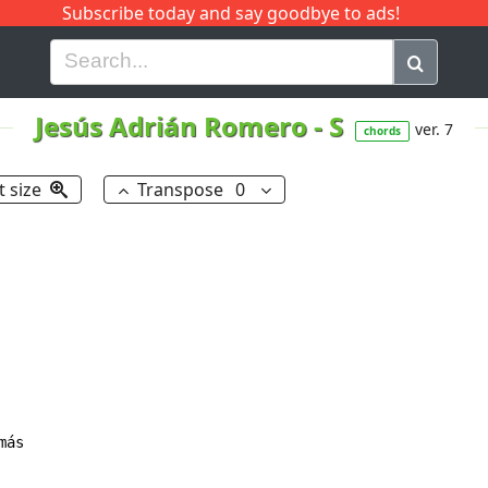
Subscribe today and say goodbye to ads!
G
H
I
J
K
L
M
N
O
P
Q
R
Jesús Adrián Romero
-
S
ver. 7
chords
t size
Transpose
0