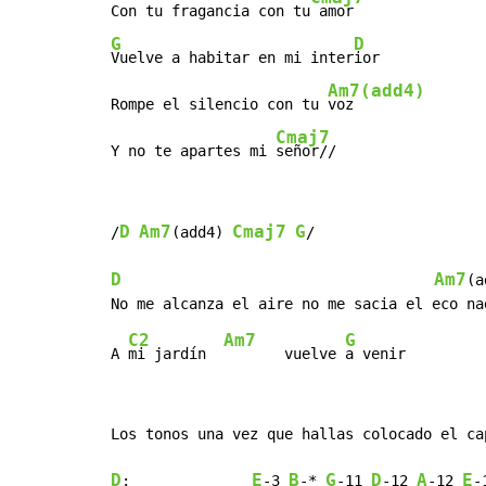
Con tu fragancia con tu
G
D
Vuelve a habitar en mi inter
ior

Am7(add4)
Rompe el silencio con tu 
voz

Cmaj7
Y no te apartes mi 
señor//
D
Am7
Cmaj7
G
/
(add4) 
/

D
Am7
(a
C2
Am7
G
A 
mi jardín  
       vuelve 
Los tonos una vez que hallas colocado el ca
D
E
B
G
D
A
E
:              
-3 
-* 
-11 
-12 
-12 