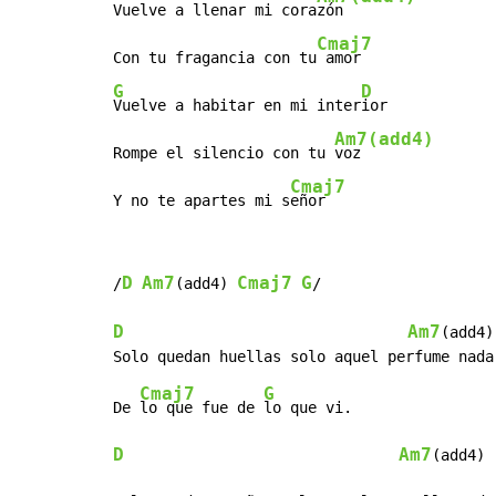
Vuelve a llenar mi cora
zón

Cmaj7
Con tu fragancia con tu
G
D
Vuelve a habitar en mi inter
ior

Am7(add4)
Rompe el silencio con tu 
voz

Cmaj7
Y no te apartes mi s
eñor
D
Am7
Cmaj7
G
/
(add4) 
/

D
Am7
(add4)

Cmaj7
G
De 
lo que fue de 
D
Am7
(add4)
