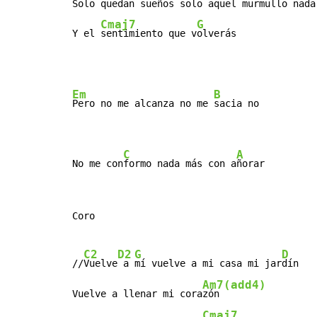
Solo quedan sueños solo aquel murmullo nada 
Cmaj7
G
Y el 
sentimiento que v
olverás
Em
B
Pero no me alcanza no me 
sacia no

C
A
No me con
formo nada más con a
ñorar
Coro

C2
D2
G
D
//
Vuelve
 a 
mí vuelve a mi casa mi jar
dín

Am7(add4)
Vuelve a llenar mi cora
zón

Cmaj7