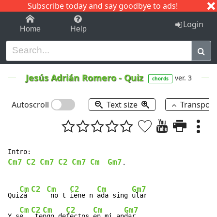
Subscribe today and say goodbye to ads!
1-9
A
B
C
D
E
F
G
H
I
J
K
Login
Home
Help
Jesús Adrián Romero
-
Quiz
ver. 3
chords
Autoscroll
Text size
Transpos
Cm7
C2
Cm7
C2
Cm7
Cm
Gm7
-
-
-
-
-
.

Cm
C2
Cm
C2
Cm
Gm7
Qui
zá 
 no t 
iene n 
ada sing 
ular

Cm
C2
Cm
C2
Cm
Gm7
Y s
e, 
 te
ngo de
fectos 
en mi an
dar
