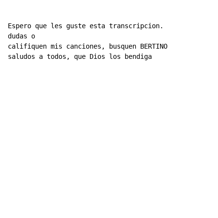
Espero que les guste esta transcripcion.

dudas o

califiquen mis canciones, busquen BERTINO

saludos a todos, que Dios los bendiga