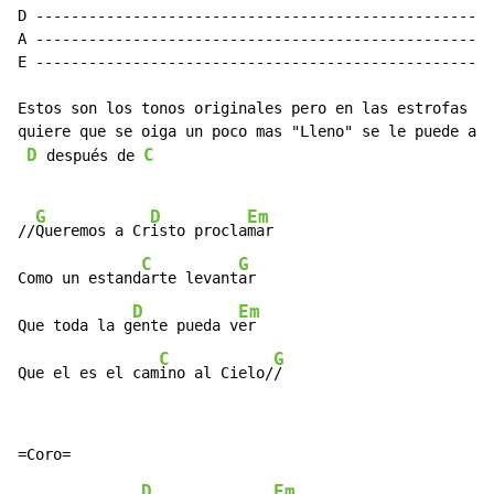
D ----------------------------------------------------
A ----------------------------------------------------
E ----------------------------------------------------
Estos son los tonos originales pero en las estrofas si
quiere que se oiga un poco mas "Lleno" se le puede agr
D
C
 después de 
G
D
Em
//
Queremos a Cr
isto procla
mar

C
G
Como un estand
arte levant
ar

D
Em
Que toda la g
ente pueda v
er

C
G
Que el es el cam
ino al Cielo/
/
D
Em