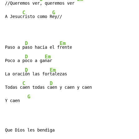
//Queremos ver
, queremos ver 
C
G
A Jesuc
risto como R
ey//
D
Em
Paso a p
aso hacia el f
rente

D
Em
Poco a p
oco a ga
nar

D
Em
La oraci
ón las for
talezas

C
D
Todas c
aen todas c
aen y caen y caen

G
Y caen   
Que Dios les bendiga