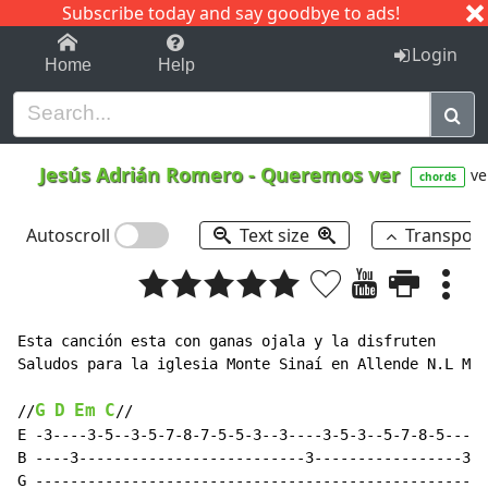
Subscribe today and say goodbye to ads!
1-9
A
B
C
D
E
F
G
H
I
J
K
Login
Home
Help
Jesús Adrián Romero
-
Queremos ver
ve
chords
Autoscroll
Text size
Transpos
Esta canción esta con ganas ojala y la disfruten

Saludos para la iglesia Monte Sinaí en Allende N.L Mex
G
D
Em
C
//
//

E -3----3-5--3-5-7-8-7-5-5-3--3----3-5-3--5-7-8-5----0
B ----3--------------------------3-----------------3--
G ----------------------------------------------------