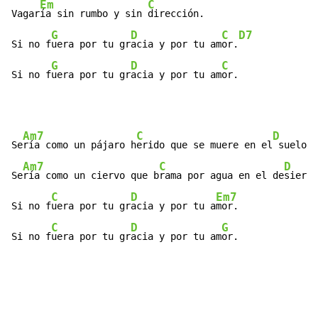
Em
C
Vagar
ía sin rumbo y sin 
dirección.

G
D
C
D7
Si no f
uera por tu gr
acia y por tu am
or.
G
D
C
Si no f
uera por tu gr
acia y por tu am
or.
Am7
C
D
Se
ría como un pájaro h
erido que se muere en el
 suelo.

Am7
C
D
Se
ría como un ciervo que b
rama por agua en el de
sierto
C
D
Em7
Si no f
uera por tu gr
acia y por tu a
mor.

C
D
G
Si no f
uera por tu gr
acia y por tu am
or.