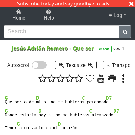
Subscribe today and say goodbye to ads!
1-9
A
B
C
D
E
F
G
H
I
J
K
Login
Home
Help
Jesús Adrián Romero
-
Que ser
ver. 4
chords
Autoscroll
Text size
Transpos
G
D
C
D7
Que sería de 
mí si no me hubiera
s perdonad
G
D
C
D7
Donde estaría 
hoy si no me hubieras
 alcanzado
.

G
D
Tendr
ía un vacío en mi
 corazón.
