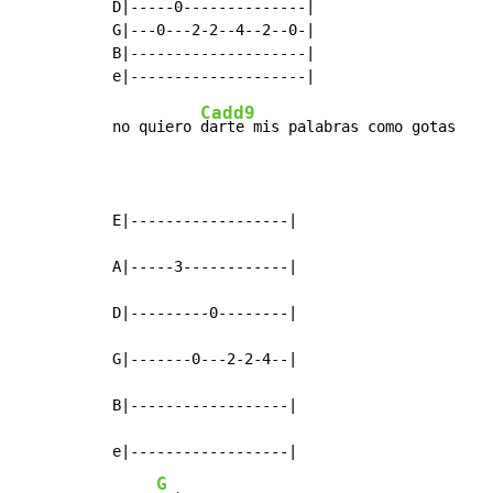
D|-----0--------------|

G|---0---2-2--4--2--0-|

B|--------------------|

Cadd9
no quiero 
darte mis palabras como gotas

E|------------------|

A|-----3------------|

D|---------0--------|

G|-------0---2-2-4--|

B|------------------|

e|------------------|

G