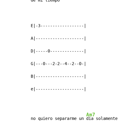
de mi t
iempo

E|-3------------------|

A|--------------------|

D|-----0--------------|

G|---0---2-2--4--2--0-|

B|--------------------|

e|--------------------|
Am7
no quiero separarme un 
dia solamente
