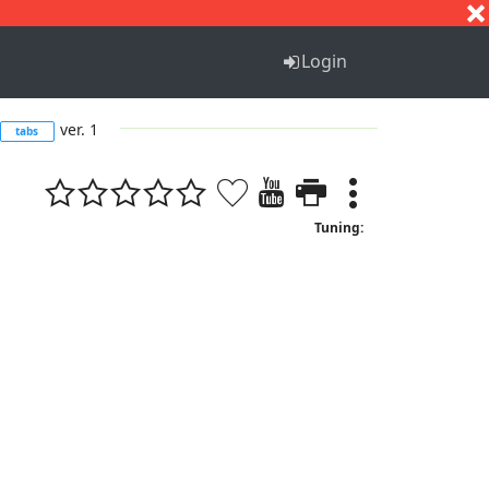
S
T
U
V
W
X
Y
Z
Login
ver. 1
tabs
Tuning: