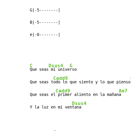
G|-5--------|

B|-5--------|

e|-0--------|
C
Dsus4
G
Que seas
 mi unive
rso

Cadd9
Que seas t
odo lo que siento y lo que pienso
Cadd9
Am7
Que seas el
 primer aliento en la mañan
a

Dsus4
Y la luz en mi ven
tana