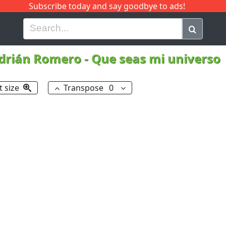
Subscribe today and say goodbye to ads!
G
H
I
J
K
L
M
N
O
P
Q
R
Adrián Romero
-
Que seas mi universo
t size
Transpose
0