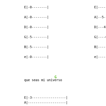
E|-0--------|                        E|-----
A|-0--------|                        A|--5--
D|-0--------|                        D|---4-
G|-5--------|                        G|----0
B|-5--------|                        B|-----
e|-0--------|                        e|----
G
que seas mi univ
E|-3------------------|

A|--------------------|
