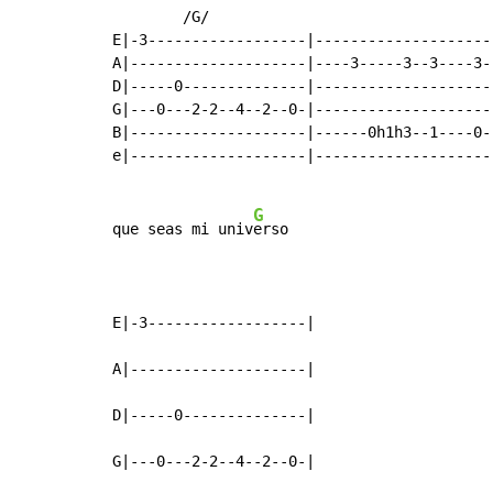
        /G/

E|-3------------------|---------------------
A|--------------------|----3-----3--3----3--
D|-----0--------------|---------------------
G|---0---2-2--4--2--0-|---------------------
B|--------------------|------0h1h3--1----0--
e|--------------------|---------------------
G
que seas mi univ
erso

E|-3------------------|

A|--------------------|

D|-----0--------------|

G|---0---2-2--4--2--0-|
