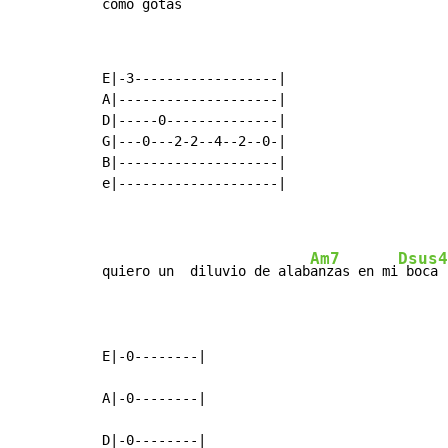
como 
gotas
E|-3------------------|

A|--------------------|

D|-----0--------------|

G|---0---2-2--4--2--0-|

B|--------------------|

e|--------------------|

Am7
Dsus4
quiero un  diluvio de alab
anzas en mi
 boca

E|-0--------|

A|-0--------|

D|-0--------|
