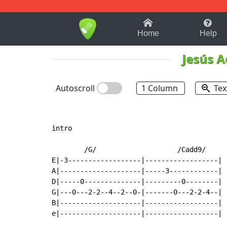
1-9
A
B
C
D
E
F
Home
Help
Jesús 
Autoscroll
1 Column
Tex
intro

        /G/                    /Cadd9/

E|-3------------------|------------------|

A|--------------------|-----3------------|

D|-----0--------------|---------0--------|

G|---0---2-2--4--2--0-|-------0---2-2-4--|

B|--------------------|------------------|

e|--------------------|------------------|
