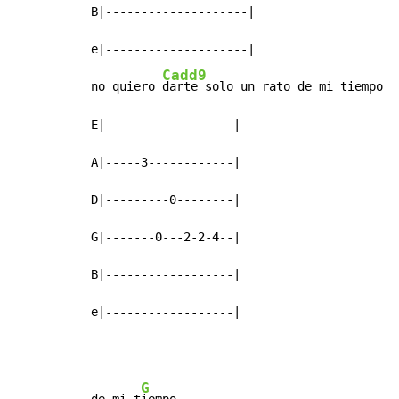
B|--------------------|

e|--------------------|

Cadd9
no quiero 
darte solo un rato de mi tiempo

E|------------------|

A|-----3------------|

D|---------0--------|

G|-------0---2-2-4--|

B|------------------|

e|------------------|
G