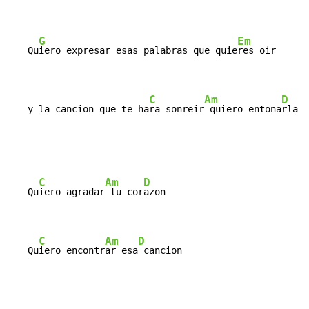
G
Em
   Qu
iero expresar esas palabras que quie
res oir

C
Am
D
   y la cancion que te ha
ra sonreir
 quiero entona
rla
C
Am
D
   Qu
iero agradar
 tu cor
azon

C
Am
D
   Qu
iero encontr
ar esa
 cancion