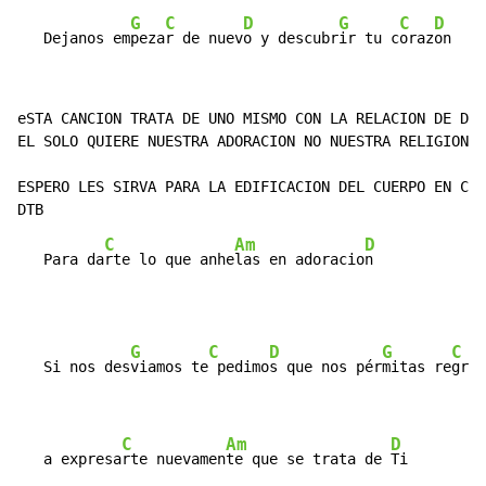
G
C
D
G
C
D
   Dejanos em
peza
r de nuev
o y descubr
ir tu c
oraz
eSTA CANCION TRATA DE UNO MISMO CON LA RELACION DE DIO
EL SOLO QUIERE NUESTRA ADORACION NO NUESTRA RELIGION

ESPERO LES SIRVA PARA LA EDIFICACION DEL CUERPO EN CRI
C
Am
D
   Para da
rte lo que anhe
las en adoracio
G
C
D
G
C
   Si nos des
viamos te
 pedimo
s que nos pér
mitas re
gres
C
Am
D
   a expresa
rte nuevamen
te que se trata de 
Ti