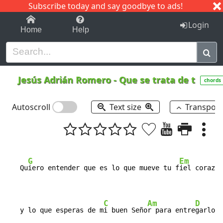
Subscribe today and say goodbye to ads!
1-9
A
B
C
D
E
F
G
H
I
J
K
Login
Home
Help
Jesús Adrián Romero
-
Que se trata de t
chords
Autoscroll
Text size
Transpos
G
Em
   Qu
iero entender que es lo que mueve tu f
iel corazon

C
Am
D
   y lo que esperas de m
i buen Seño
r para entre
garlo