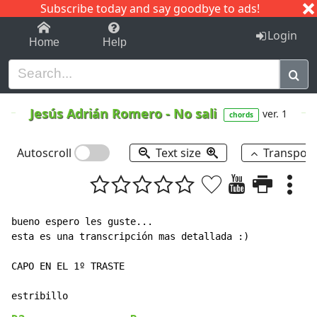
Subscribe today and say goodbye to ads!
1-9
A
B
C
D
E
F
G
H
I
J
K
Login
Home
Help
Jesús Adrián Romero
-
No sali
ver. 1
chords
Autoscroll
Text size
Transpos
bueno espero les guste...

esta es una transcripción mas detallada :)

CAPO EN EL 1º TRASTE
