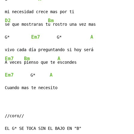
D2
Bm
se que mostraras t
u rostro una vez mas

Em7
A
G*         
       G*            
Em7
Bm
A
A veces 
pienso que te 
Em7
A
       G*      
Cuando mas te necesito
//coro//

EL G* SE TOCA SIN EL BAJO EN "B"
