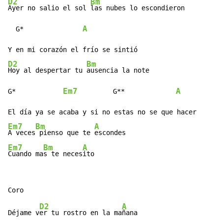
D2
Bm
Ayer no salio el sol 
las nubes lo escondieron

A
  G*               
D2
Bm
Hoy al despertar tu 
ausencia la note

Em7
A
G*            
         G**             
Em7
Bm
A
A veces
 pienso que te 
Em7
Bm
A
Cuando ma
s te neces
ito
D2
A
Déjame v
er tu rostro en la ma
ñana
