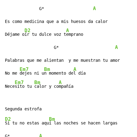
A
              G*                    
Es como medicina que a mis huesos da calor

D2
A
Déjame o
ír tu dulce voz t
emprano

A
                    G*                       
Palabras que me alientan  y me muestran tu amor

Em7
Bm
A
No me 
dejes ni u
n momento de
l día

Em7
Bm
A
Nece
sito tu 
calor y co
mpañía
D2
Bm
Si tu no estas aqu
í las noches se hacen largas

A
G*            