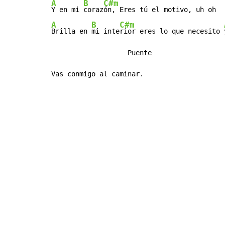
A
B
C#m
Y en mi 
coraz
A
B
C#m
Brilla en 
mi inte
rior eres lo que necesito 
                   Puente

Vas conmigo al caminar.