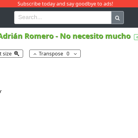
Subscribe today and say goodbye to ads!
G
H
I
J
K
L
M
N
O
P
Q
R
 Adrián Romero
-
No necesito mucho
t size
Transpose
0