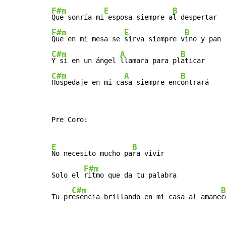
F#m
E
B
Que sonría mi
 esposa siempre a
F#m
E
B
Que en mi mesa se 
sirva siempre v
C#m
A
B
Y si en un ángel 
llamara para pl
C#m
A
B
Hospedaje en mi ca
sa siempre enc
ontrará
Pre Coro:

E
B
No necesito mucho pa
ra vivir

F#m
Solo el 
ritmo que da tu palabra

C#m
B
Tu pr
esencia brillando en mi casa al amane
c