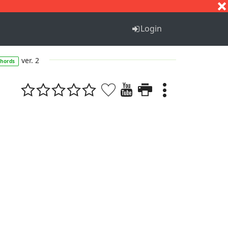
S
T
U
V
W
X
Y
Z
Login
ver. 2
chords