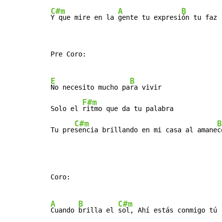
C#m
A
B
Y que mire en la 
gente tu expresi
ón tu faz
Pre Coro:

E
B
No necesito mucho pa
ra vivir

F#m
Solo el 
ritmo que da tu palabra

C#m
B
Tu pre
sencia brillando en mi casa al amane
c
Coro:

A
B
C#m
Cuando 
brilla el 