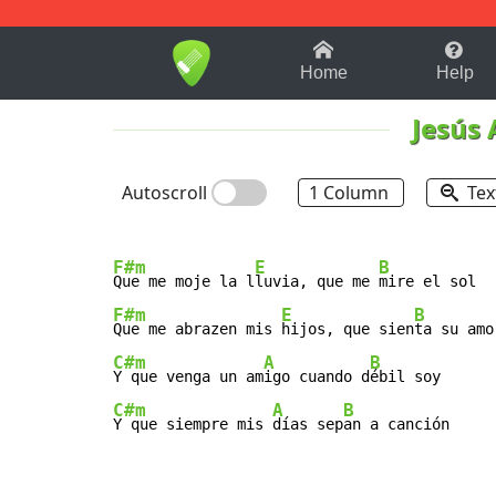
1-9
A
B
C
D
E
F
Home
Help
Jesús
Autoscroll
1 Column
Tex
F#m
E
B
Que me moje la l
luvia, que me 
F#m
E
B
Que me abrazen mis 
hijos, que sien
C#m
A
B
Y que venga un am
igo cuando d
C#m
A
B
Y que siempre mis 
días sep
an a canción