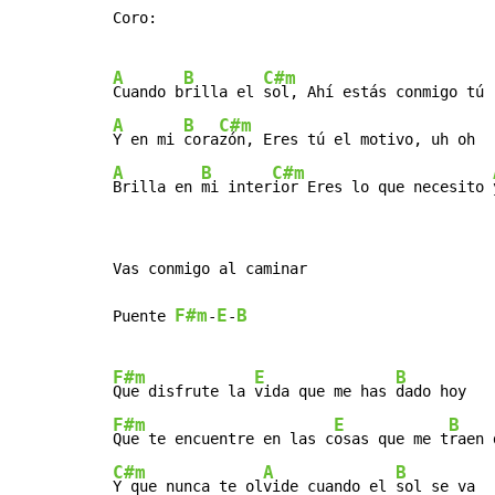
Coro:

A
B
C#m
Cuando b
rilla el 
A
B
C#m
Y en mi 
cora
A
B
C#m
Brilla en 
mi inter
ior Eres lo que necesito 
Vas conmigo al caminar

F#m
E
B
Puente 
-
-
F#m
E
B
Que disfrute la 
vida que me has 
F#m
E
B
Que te encuentre en las c
osas que me t
C#m
A
B
Y que nunca te ol
vide cuando el 