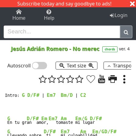
Subscribe today and say goodbye to ads!
1-9
A
B
C
D
E
F
G
H
I
J
K
Login
Home
Help
Jesús Adrián Romero
-
No merec
ver. 4
chords
Autoscroll
Text size
Transpos
G
D/F#
Em7
Bm/D
C2
Intro: 
 | 
 | 
G
D/F#
Em
Em7
Am
Em/G
D/F#
En tu gr
an  am
or,
   to
maste 
mi lug
ar

G
D/F#
Em7
Am
Em/G
D/F#
Llevando sobre 
 ti,   
mi culpa
bilid
ad   