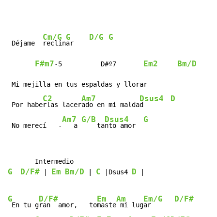
Cm/G
G
D/G
G
 Déjame  
reclin
ar    
F#m7
Em2
Bm/D
-5          D#º7       
 Mi mejilla en tus espaldas y llorar

C2
Am7
Dsus4
D
 Por habe
rlas lacer
ado en mi malda
d       
Am7
G/B
Dsus4
G
 No merecí   -
   a 
    ta
nto amor  
G
D/F#
Em
Bm/D
C
D
 | 
 | 
 |Dsus4 
 |

G
D/F#
Em
Am
Em/G
D/F#
 En tu g
ran  amor,   to
maste
 mi lug
ar      