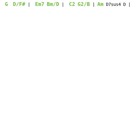
G
D/F#
Em7
Bm/D
C2
G2/B
Am
 |  
 |  
 | 
 D7sus4 D | G2
Copyright © Xssemble
v 1.22
Privacy Policy
Terms of Service