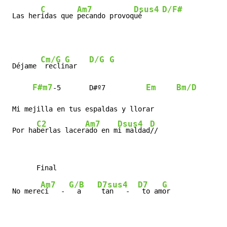
C
Am7
Dsus4
D/F#
 Las her
idas que 
pecando provoq
ué     
Cm/G
G
D/G
G
 Déjame 
 recli
nar   
F#m7
Em
Bm/D
-5       D#º7          
 Mi mejilla en tus espaldas y llorar

C2
Am7
Dsus4
D
 Por ha
berlas lacer
ado en m
i maldad
//
Am7
G/B
D7sus4
D7
G
 No mere
cí   - 
  a    
 tan   -  
 to am
or
