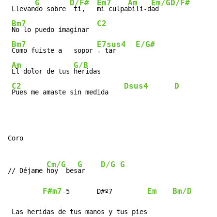
G
D/F#
Em7
Am
Em/G
D/F#
 Llevan
do sobre 
 ti,   
mi culpa
bili-d
ad   
Bm7
C2
No lo puedo imaginar  
Bm7
E7sus4
E/G#
Como fuiste a   sopor 
- tar     
Am
G/B
El dolor de tus 
heridas

C2
Dsus4
D
Pues me amaste sin medida    
Coro

Cm/G
G
D/G
G
// Déjame 
hoy  bes
ar    
F#m7
Em
Bm/D
-5       D#º7         
 Las heridas de tus manos y tus pies
