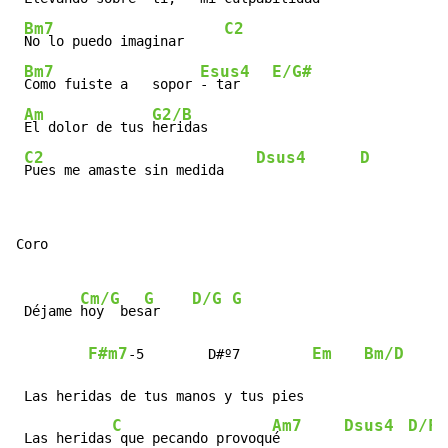
Bm7
C2
No lo puedo imaginar     
Bm7
Esus4
E/G#
Como fuiste a   sopor 
- tar    
Am
G2/B
El dolor de tus 
heridas

C2
Dsus4
D
Pues me amaste sin medida    
Coro

Cm/G
G
D/G
G
 Déjame 
hoy  bes
ar    
F#m7
Em
Bm/D
-5        D#º7         
 Las heridas de tus manos y tus pies

C
Am7
Dsus4
D/F#
 Las heridas
 que pecando provoqu
é        