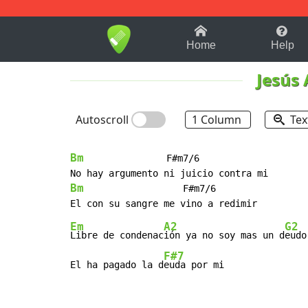
1-9
A
B
C
D
E
F
Home
Help
Jesús
Autoscroll
1 Column
Tex
Bm
               F#m7/6

Bm
                  F#m7/6

Em
A2
G2
Libre de condenac
ión ya no soy mas un d
eudor
F#7
El ha pagado la d
euda por mi