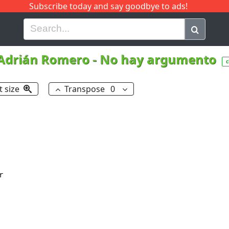
Subscribe today and say goodbye to ads!
G
H
I
J
K
L
M
N
O
P
Q
R
 Adrián Romero
-
No hay argumento
c
t size
Transpose
0

