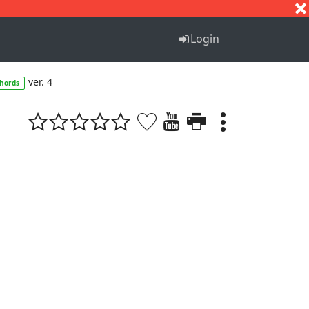
S
T
U
V
W
X
Y
Z
Login
ver. 4
hords