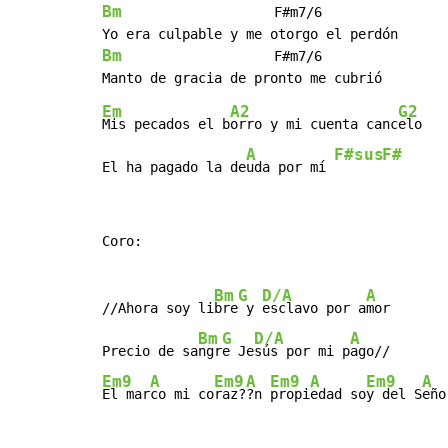
Bm
                   F#m7/6

Bm
                   F#m7/6

Em
A2
G2
Mis pecados el b
orro y mi cuenta canc
elo

A
F#sus
F#
El ha pagado la de
uda por mí 
Coro:

Bm
G
D/A
A
//Ahora soy li
bre
 y 
esclavo por a
mor

Bm
G
D/A
A
Precio de sa
ngr
e Je
sús por mi p
Em9
A
Em9
A
Em9
A
Em9
A
El mar
co mi co
raz?
?n 
propi
edad so
y del S
eño