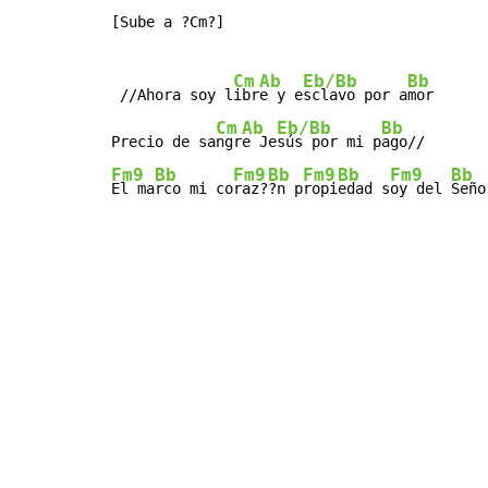
[Sube a ?Cm?]

Cm
Ab
Eb/Bb
Bb
 //Ahora soy l
ibr
e y e
sclavo por a
mor

Cm
Ab
Eb/Bb
Bb
Precio de sa
ngr
e Je
sús por mi p
Fm9
Bb
Fm9
Bb
Fm9
Bb
Fm9
Bb
El ma
rco mi co
raz?
?n p
ropi
edad s
oy del 
Seño