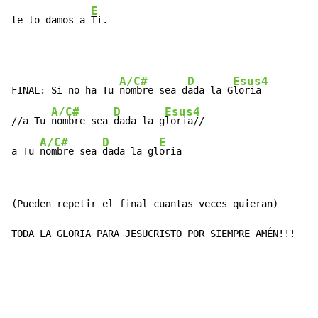
E
te lo damos a 
Ti.
A/C#
D
Esus4
FINAL: Si no ha Tu 
nombre sea d
ada la G
loria

A/C#
D
Esus4
//a Tu 
nombre sea 
dada la g
loria//

A/C#
D
E
a Tu 
nombre sea 
dada la gl
oria
(Pueden repetir el final cuantas veces quieran)

TODA LA GLORIA PARA JESUCRISTO POR SIEMPRE AMÉN!!!