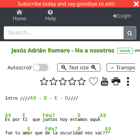
Subscribe today and say goodbye to ads!
1-9
A
B
C
D
E
F
G
H
I
J
K
Login
Home
Help
Jesús Adrián Romero
-
No a nosotros
ver
chords
Autoscroll
Text size
Transpos
A9
D
E
D
Intro ////
 - 
 - 
 - 
////

A9
E
F#m7
D
A9
Es por 
ti  que 
juntos hoy est
amos aquÃ
E
F#m7
D
A9
fue tu am
or que 
de la oscurid
ad nos sac?
?³
