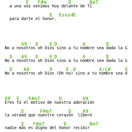
E
F#m
D
Bm7
  a una v
oz ve
nimos hoy del
ante de T
i

E
Esus4
E
  para darte el hon
or. 
A9
D
E
D
A
D
E
No a no
sotros
 oh Di
os
 sino a tu n
ombre sea 
dada la G
lo
D
A9
D
E
D
A
D
No
 a no
sotros
 oh Di
os
 sino a tu n
ombre sea 
dada la Gl
o
D
A9
D
E
D
A/C#
D
No
 a nos
otros oh Di
os (Oh 
no)
 sino a tu 
nombre sea 
dad
A9
E
F#m7
D
A9
Eres 
tú el
 motivo de nu
estra ador
ación

E
F#m7
D
A9
la verd
ad que n
uestro coraz
ón  li
beró

E
F#m7
D
Bm7
nadie m
ás es
 digno del ho
nor recibir