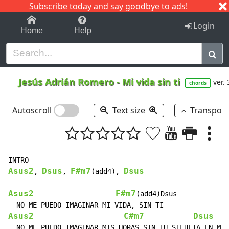
Subscribe today and say goodbye to ads!
1-9
A
B
C
D
E
F
G
H
I
J
K
Login
Home
Help
Jesús Adrián Romero
-
Mi vida sin ti
ver. 
chords
Autoscroll
Text size
Transpos
Asus2
Dsus
F#m7
Dsus
, 
, 
(add4), 
Asus2
F#m7
(add4)Dsus

Asus2
C#m7
Dsus