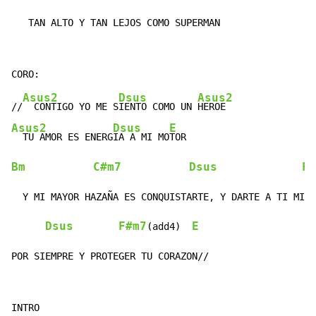
   TAN ALTO Y TAN LEJOS COMO SUPERMAN
Asus2
Dsus
Asus2
//
  CONTIGO YO ME S
IENTO COMO UN 
Asus2
Dsus
E
  TU AMOR ES ENERG
IA A MI MO
Bm
C#m7
Dsus
F#
  Y MI MAYOR HAZAÑA ES CONQUISTARTE, Y DARTE A TI MI A
Dsus
F#m7
E
(add4)  
POR SIEMPRE Y PROTEGER TU CORAZON//
INTRO
