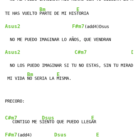
Bm
E
TE HAS VUELTO 
PARTE DE MI HIS
Asus2
F#m7
(add4)Dsus

Asus2
C#m7
Ds
  NO LOS PUEDO IMAGINAR SI TU NO ESTAS, SIN TU MIRADA 
Bm
E
 MI VIDA 
NO SERIA LA 
MISMA.
PRECORO:

C#m7
Dsus
E
   CONTIGO ME S
IENTO QUE PUEDO LLEG
F#m7
Dsus
E
(add4)         