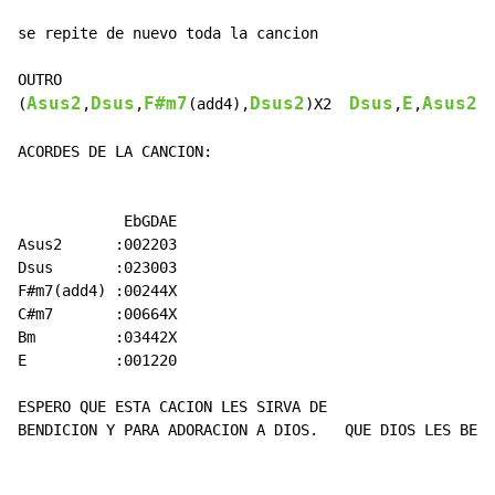
se repite de nuevo toda la cancion

OUTRO

Asus2
Dsus
F#m7
Dsus2
Dsus
E
Asus2
(
,
,
(add4),
)X2  
,
,
ACORDES DE LA CANCION:

            EbGDAE

Asus2      :002203

Dsus       :023003

F#m7(add4) :00244X

C#m7       :00664X

Bm         :03442X

E          :001220

ESPERO QUE ESTA CACION LES SIRVA DE

BENDICION Y PARA ADORACION A DIOS.   QUE DIOS LES BEND