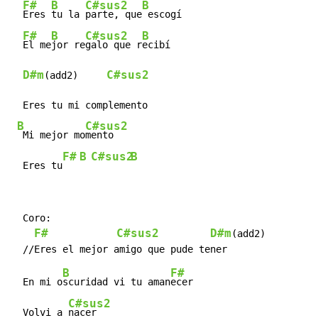
F#
B
C#sus2
B
Eres 
tu la 
parte, que
 escogí

F#
B
C#sus2
B
El me
jor re
galo que r
ecibí

D#m
C#sus2
(add2)     
  Eres tu mi complemento

B
C#sus2
 Mi mejor mo
mento

F#
B
C#sus2
B
  Eres tu
  Coro:

F#
C#sus2
D#m
(add2)

B
F#
  En mi o
scuridad vi tu aman
ecer

C#sus2
  Volvi a 
nacer
