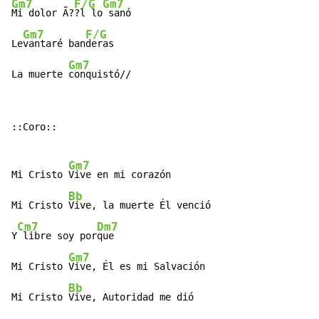
Gm7
F/G
Gm7
Mi dolor Ã?
?l lo
 sanó

Gm7
F/G
Le
vantaré ban
deras

Gm7
La muerte 
conquistó//
::Coro::

Gm7
Mi Cristo 
Vive en mi corazón

Bb
Mi Cristo 
Vive, la muerte Él venció

Cm7
Dm7
Y
 libre soy por
que

Gm7
Mi Cristo 
Vive, Él es mi Salvación

Bb
Mi Cristo 