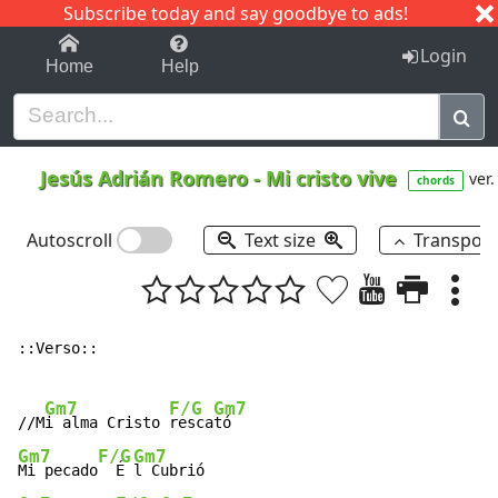
Subscribe today and say goodbye to ads!
1-9
A
B
C
D
E
F
G
H
I
J
K
Login
Home
Help
Jesús Adrián Romero
-
Mi cristo vive
ver.
chords
Autoscroll
Text size
Transpos
::Verso::

Gm7
F/G
Gm7
//M
i alma Cristo 
resca
Gm7
F/G
Gm7
Mi pecado
  É 