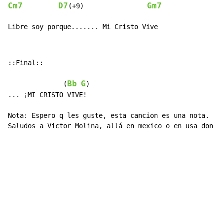
Cm7
D7
Gm7
(+9)                
Libre soy porque....... Mi Cristo Vive
::Final::

Bb
G
              (
)

... ¡MI CRISTO VIVE!

Nota: Espero q les guste, esta cancion es una nota.

Saludos a Victor Molina, allá en mexico o en usa donde