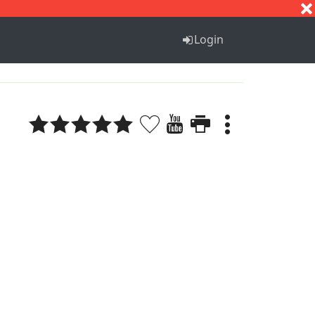
S
T
U
V
W
X
Y
Z
Login