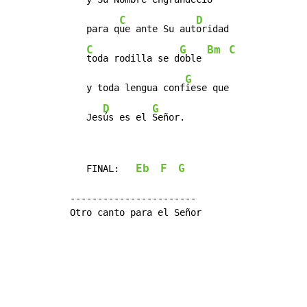
C
D
   para q
ue ante Su aut
oridad

C
G
Bm
C
toda rodilla se d
oble 
G
   y toda lengua conf
iese que

D
G
   Jes
ús es el 
Señor.
Eb
F
G
   FINAL:   
-----------------------

Otro canto para el Señor