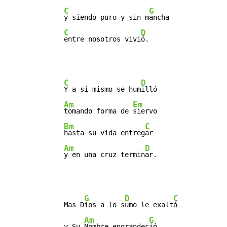
C
G
y siendo puro y sin m
ancha

C
D
entre nosotros vivi
ó.
C
D
Y a sí mismo se hum
illó

Am
Em
tomando forma de 
siervo

Bm
C
hasta su vida entreg
ar

Am
D
y en una cruz termin
ar.
G
D
C
   Mas D
ios a lo s
umo le exalt
ó

Am
G
   y Su 
Nombre engrandec
ió
