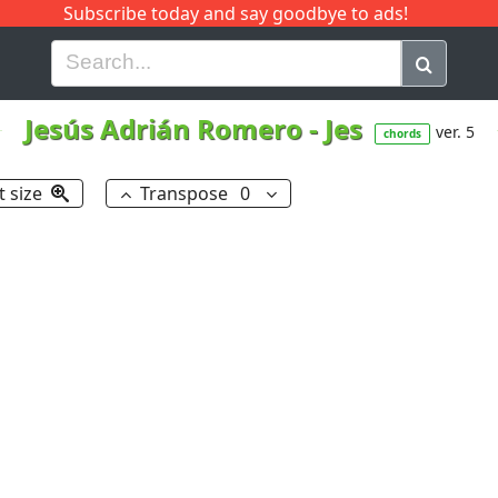
Subscribe today and say goodbye to ads!
G
H
I
J
K
L
M
N
O
P
Q
R
Jesús Adrián Romero
-
Jes
ver. 5
chords
t size
Transpose
0