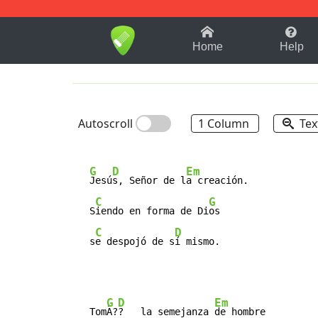
1-9
A
B
C
D
E
F
Home
Help
Autoscroll
1 Column
Tex
G
D
Em
Jesú
s, Señor de l
a creación.

C
G
   S
iendo en forma de Di
os

C
D
   s
e despojó de s
í mismo.
G
D
Em
   Tom
Ã?
?   la semejanza 
de hombre
