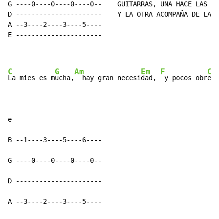
G ----0----0----0----0--    GUITARRAS, UNA HACE LAS PA
D ----------------------    Y LA OTRA ACOMPAÑA DE LA S
A --3----2----3----5----

E ----------------------

C
G
Am
Em
F
C
La mies es m
ucha,
  hay gran necesi
dad, 
 y pocos obr
ero
e ----------------------

B --1----3----5----6----

G ----0----0----0----0--

D ----------------------

A --3----2----3----5----
