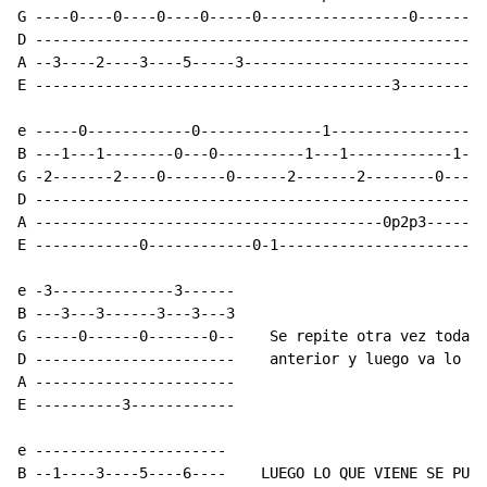
G ----0----0----0----0-----0-----------------0--------
D ----------------------------------------------------
A --3----2----3----5-----3----------------------------
E -----------------------------------------3----------
e -----0------------0--------------1----------------0-
B ---1---1--------0---0----------1---1------------1---
G -2-------2----0-------0------2-------2--------0-----
D ----------------------------------------------------
A ----------------------------------------0p2p3-------
E ------------0------------0-1------------------------
e -3--------------3------

B ---3---3------3---3---3

G -----0------0-------0--    Se repite otra vez toda l
D -----------------------    anterior y luego va lo si
A -----------------------

E ----------3------------

e ----------------------

B --1----3----5----6----    LUEGO LO QUE VIENE SE PUED