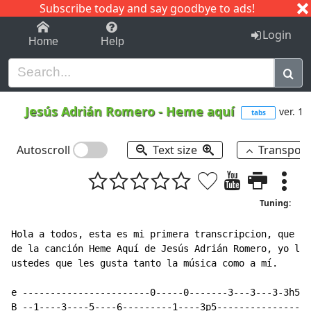
Subscribe today and say goodbye to ads!
1-9
A
B
C
D
E
F
G
H
I
J
K
Login
Home
Help
Jesús Adrián Romero
-
Heme aquí
ver. 1
tabs
Autoscroll
Text size
Transpos
Tuning:
Hola a todos, esta es mi primera transcripcion, que es
de la canción Heme Aquí de Jesús Adrián Romero, yo la 
ustedes que les gusta tanto la música como a mí.

e -----------------------0-----0-------3---3---3-3h5-3
B --1----3----5----6---------1----3p5-----------------