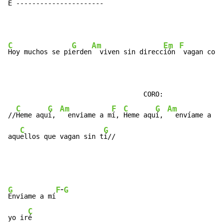
E ----------------------
C
G
Am
Em
F
Hoy muchos se pi
erden
  viven sin direcc
ión 
 vagan como
                                  CORO:

C
G
Am
F
C
G
Am
//
Heme aqu
í, 
  enviame a m
í, 
Heme aqu
í, 
  envíame a m
í
C
G
aqu
ellos que vagan sin t
í//
-
G
F
G
Enviame a mí
C
yo ir
é