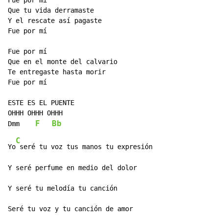
Fue por mí

Que tu vida derramaste

Y el rescate así pagaste

Fue por mí

Fue por mí

Que en el monte del calvario

Te entregaste hasta morir

Fue por mí

ESTE ES EL PUENTE

OHHH OHHH OHHH

F
Bb
Dmm    
C
Yo
 seré tu voz tus manos tu expresión

Y seré perfume en medio del dolor

Y seré tu melodía tu canción
