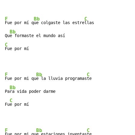
F
Bb
C
Fue por mí q
ue colgaste las estre
llas

Bb
Qu
C
Fue por mí
F
Bb
C
Fue por mi qu
e la lluvia programas
te

Bb
Pa
ra vida poder darme

C
Fu
e por mí
F
Bb
C
Fue por mi qu
e estaciones inventas
te
