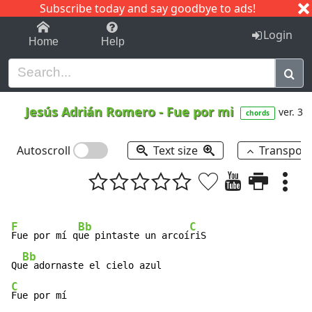
Subscribe today and say goodbye to ads!
1-9
A
B
C
D
E
F
G
H
I
J
K
Login
Home
Help
Jesús Adrián Romero
-
Fue por mi
ver. 3
chords
Autoscroll
Text size
Transpos
F
Bb
C
Fue por mí q
ue pintaste un arcoí
riS

Bb
Qu
C
Fue por mí