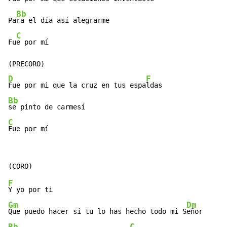
Bb
Pa
ra el día así alegrarme

C
Fu
e por mí

D
F
Fue por mi que la cruz en tus espa
Bb
C
Fue por mí
F
Gm
Dm
Que puedo hacer si tu lo has hecho todo mi S
Bb
C