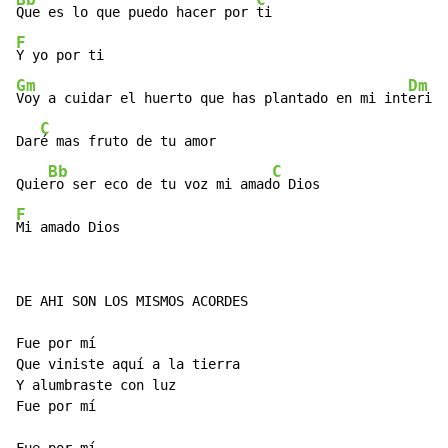
Que es lo que puedo hacer por 
F
Gm
Dm
Voy a cuidar el huerto que has plantado en mi int
erior

C
Dar
é mas fruto de tu amor

Bb
C
Quie
ro ser eco de tu voz mi amad
F
Mi amado Dios
DE AHI SON LOS MISMOS ACORDES

Fue por mí

Que viniste aquí a la tierra

Y alumbraste con luz

Fue por mí
